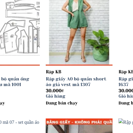
Rập KB
Rập K
 bộ quần ống
Rập giấy A0 bộ quần short
Rập g
u mã 1001
áo giả vest mã 1307
1637
30.000
₫
30.00
Giỏ hàng
Giỏ h
ạy
Đang bán chạy
Đang 