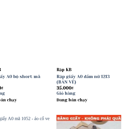
B
Rập KB
iấy A0 bộ short mã
Rập giấy A0 đầm nữ 1213
(BẢN VẼ)
0
₫
35.000
₫
àng
Giỏ hàng
bán chạy
Đang bán chạy