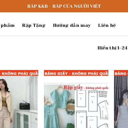
RẬP K&B - RẬP CỦA NGƯỜI VIỆT
 phẩm
Rập Tặng
Hướng dẫn may
Liên hệ
Hiển thị 1–24
Add to
Add to
wishlist
wishlist