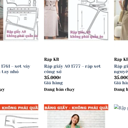
Rập KB
Rập K
1761 – set váy
Rập giấy A0 1777 – rập set
Rập gi
 tay nhỏ
công sở
nguyê
35.000
₫
35.00
Giỏ hàng
Giỏ h
ạy
Đang bán chạy
Đang 
Add to
Add to
wishlist
wishlist