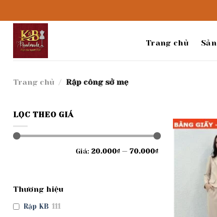
Bỏ
qua
nội
dung
Trang chủ
Sản
Trang chủ
/
Rập công sở mẹ
LỌC THEO GIÁ
Giá
Giá
Giá:
20.000₫
—
70.000₫
tối
tối
thiểu
đa
Thương hiệu
Rập KB
111