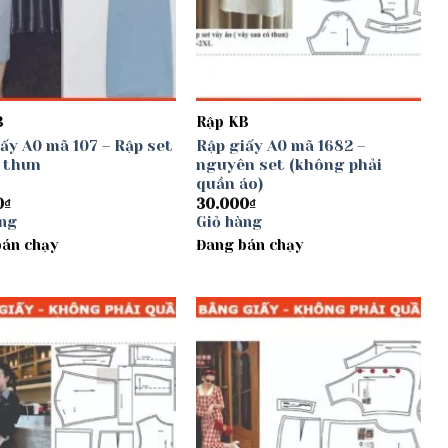
B
Rập KB
ấy A0 mã 107 – Rập set
Rập giấy A0 mã 1682 –
 thun
nguyên set (không phải
quần áo)
0
₫
30.000
₫
àng
Giỏ hàng
bán chạy
Đang bán chạy
Add to
Add to
wishlist
wishlist