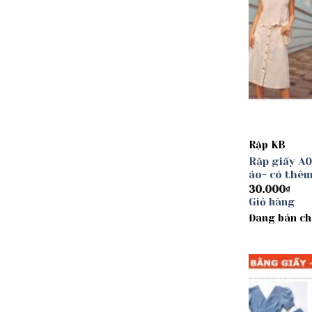
Rập KB
Rập giấy A0 
áo- có thêm
30.000
₫
Giỏ hàng
Đang bán ch