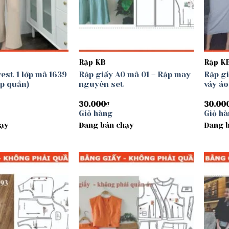
Rập KB
Rập K
vest 1 lớp mã 1639
Rập giấy A0 mã 01 – Rập may
Rập gi
ập quần)
nguyên set
váy áo
30.000
₫
30.00
Giỏ hàng
Giỏ h
ạy
Đang bán chạy
Đang 
Add to
Add to
wishlist
wishlist