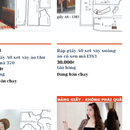
B
Rập giấy A0 set váy suông
áo cổ sen mã 1383
ấy A0 set váy áo thu
30.000
₫
mã 370
Giỏ hàng
0
₫
àng
Đang bán chạy
bán chạy
Add to
Add to
wishlist
wishlist