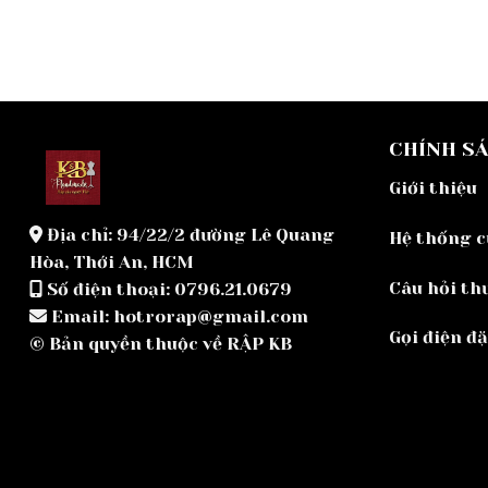
CHÍNH S
Giới thiệu
Địa chỉ: 94/22/2 đường Lê Quang
Hệ thống 
Hòa, Thới An, HCM
Câu hỏi th
Số điện thoại: 0796.21.0679
Email: hotrorap@gmail.com
Gọi điện đ
© Bản quyền thuộc về RẬP KB