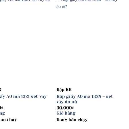
Add to
Add to
wishlist
wishlist
B
Rập KB
ấy A0 mã 1321 set váy
Rập giấy A0 mã 1328 – set
váy áo nữ
0
₫
30.000
₫
àng
Giỏ hàng
bán chạy
Đang bán chạy