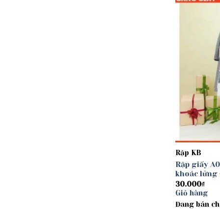
Rập KB
Rập giấy A0
khoác lửng 
30.000
₫
Giỏ hàng
Đang bán ch