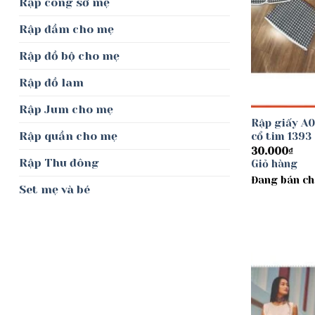
Rập công sở mẹ
Rập đầm cho mẹ
Rập đồ bộ cho mẹ
Rập đồ lam
Rập Jum cho mẹ
Rập giấy A0
Rập quần cho mẹ
cổ tim 1393
30.000
₫
Rập Thu đông
Giỏ hàng
Đang bán ch
Set mẹ và bé