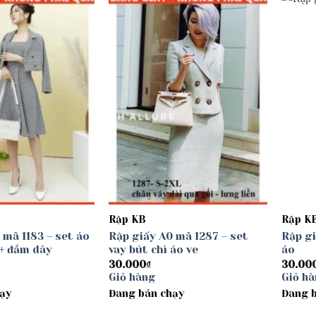
Add to
Add to
wishlist
wishlist
Rập KB
Rập K
 mã 1183 – set áo
Rập giấy A0 mã 1287 – set
Rập gi
+ đầm dây
vay bút chì áo ve
áo
30.000
₫
30.00
Giỏ hàng
Giỏ h
ạy
Đang bán chạy
Đang 