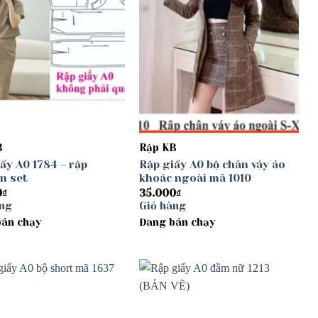
B
Rập KB
ấy A0 1784 – rập
Rập giấy A0 bộ chân váy áo
n set
khoác ngoài mã 1010
0
₫
35.000
₫
àng
Giỏ hàng
bán chạy
Đang bán chạy
Add to
Add to
wishlist
wishlist