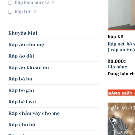
Phụ kiện may vá
0
Rập file
0
Khuyến Mại
Rập KB
Rập set bộ 
Rập áo cho mẹ
( râp áo + r
Rập áo dài
20.000
₫
Giỏ hàng
Rập áo khoác nữ
Đang bán ch
Rập bà ba
Rập bé gái
Rập bé trai
Rập chân váy cho mẹ
Rập cho bố