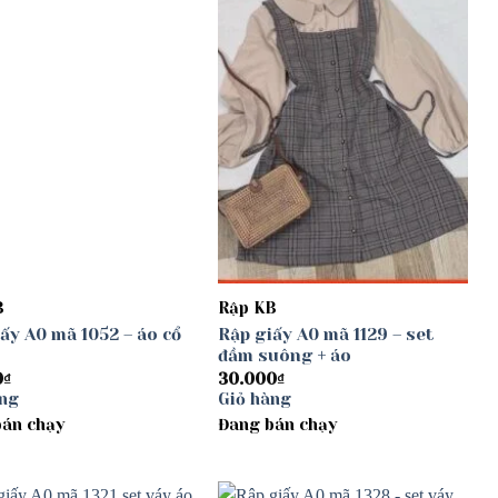
Add to
Add to
wishlist
wishlist
B
Rập KB
ấy A0 mã 1052 – áo cổ
Rập giấy A0 mã 1129 – set
đầm suông + áo
0
₫
30.000
₫
àng
Giỏ hàng
bán chạy
Đang bán chạy