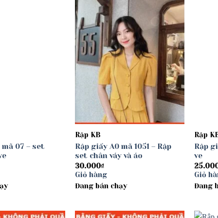
Add to
Add to
wishlist
wishlist
Rập KB
Rập K
 mã 07 – set
Rập giấy A0 mã 1051 – Rập
Rập gi
ve
set chân váy và áo
ve
30.000
₫
25.00
Giỏ hàng
Giỏ h
ạy
Đang bán chạy
Đang 