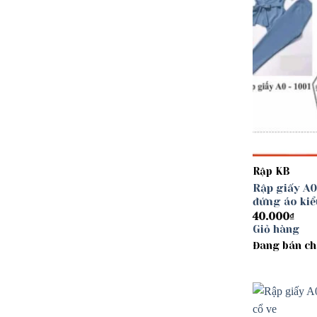
Rập KB
Rập giấy A0
đứng áo kiể
40.000
₫
Giỏ hàng
Đang bán ch