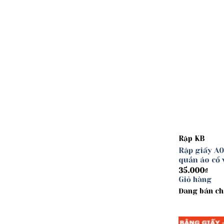
Rập KB
Rập giấy A0
quần áo cổ 
35.000
₫
Giỏ hàng
Đang bán ch