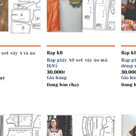
 set váy A và áo
Rập KB
Rập K
Rập giấy A0 set váy áo mã
Rập gi
1695
đông 
30.000
₫
30.00
ạy
Giỏ hàng
Giỏ h
Đang bán chạy
Đang 
Add to
Add to
wishlist
wishlist