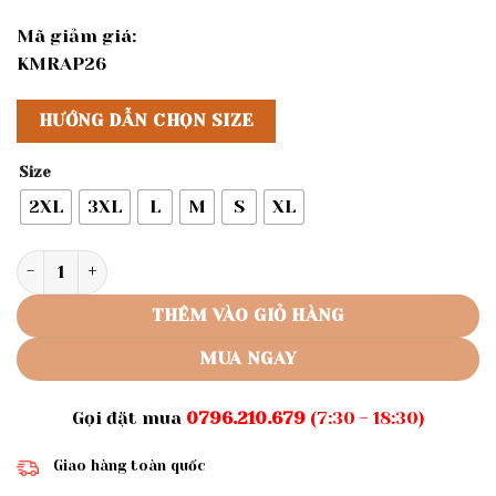
Mã giảm giá:
KMRAP26
HƯỚNG DẪN CHỌN SIZE
Size
2XL
3XL
L
M
S
XL
Rập giấy A0 mã 1589- Rập bộ áo 2 hàng nút số lượng
THÊM VÀO GIỎ HÀNG
MUA NGAY
Gọi đặt mua
0796.210.679
(7:30 - 18:30)
Giao hàng toàn quốc