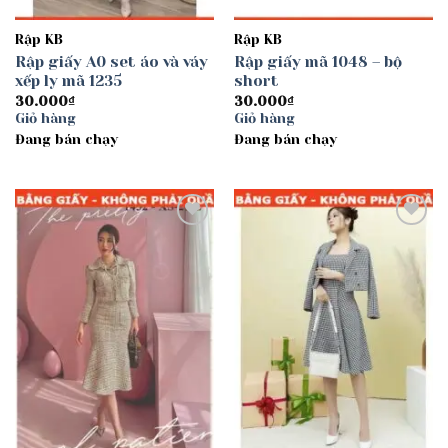
Rập KB
Rập KB
Rập giấy A0 set áo và váy
Rập giấy mã 1048 – bộ
xếp ly mã 1235
short
30.000
₫
30.000
₫
Giỏ hàng
Giỏ hàng
Đang bán chạy
Đang bán chạy
Add to
Add to
wishlist
wishlist