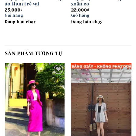
áo thun trễ vai
xoắn eo
25.000
₫
22.000
₫
Giỏ hàng
Giỏ hàng
Đang bán chạy
Đang bán chạy
SẢN PHẨM TƯƠNG TỰ
Add to
Add to
wishlist
wishlist