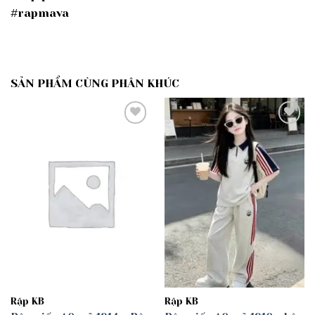
#rapmava
SẢN PHẨM CÙNG PHÂN KHÚC
Add to
Add to
wishlist
wishlist
Rập KB
Rập KB