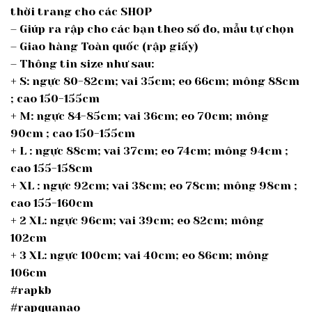
thời trang cho các SHOP
– Giúp ra rập cho các bạn theo số đo, mẫu tự chọn
– Giao hàng Toàn quốc (rập giấy)
– Thông tin size như sau:
+ S: ngực 80-82cm; vai 35cm; eo 66cm; mông 88cm
; cao 150-155cm
+ M: ngực 84-85cm; vai 36cm; eo 70cm; mông
90cm ; cao 150-155cm
+ L : ngực 88cm; vai 37cm; eo 74cm; mông 94cm ;
cao 155-158cm
+ XL : ngực 92cm; vai 38cm; eo 78cm; mông 98cm ;
cao 155-160cm
+ 2 XL: ngực 96cm; vai 39cm; eo 82cm; mông
102cm
+ 3 XL: ngực 100cm; vai 40cm; eo 86cm; mông
106cm
#rapkb
#rapquanao