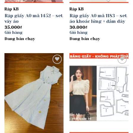
Rập KB
Rập KB
Rập giấy A0 mã 1452 – set
Rập giấy A0 mã 1183 – set
váy áo
áo khoác lửng + đầm dây
35.000
₫
30.000
₫
Giỏ hàng
Giỏ hàng
Đang bán chạy
Đang bán chạy
Add to
Add to
wishlist
wishlist