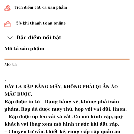
Tích điểm tất cả sản phẩm
-5% khi thanh toán online
Đặc điểm nổi bật
Mô tả sản phẩm
Mô tả
.
ĐÂY LÀ RẬP BẰNG GIẤY, KHÔNG PHẢI QUẦN ÁO
MẶC ĐƯỢC,
Rập được in từ – Dạng bảng vẽ, không phải sản
phẩm. Rập đã được may thử, hợp với vải đũi, linen.
– Rập được ôp lên vải và cắt. Có mô hình rập, quý
khách vui lòng xem mô hình trước khi đặt rập.
– Chuyên tư vấn, thiết kế, cung cấp rập quần áo