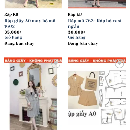
Rập KB
Rập KB
Rập giấy A0 may bộ mã
Rập mã 762- Rập bộ vest
1602
ngắn
35.000
₫
30.000
₫
Giỏ hàng
Giỏ hàng
Đang bán chạy
Đang bán chạy
Add to
Add to
wishlist
wishlist