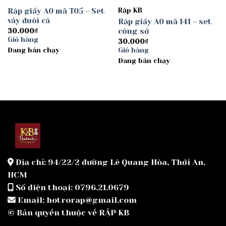
Rập giấy A0 mã T05 – Set
Rập KB
váy đuôi cá
Rập giấy A0 mã 141 – set
công sở
30.000
₫
Giỏ hàng
30.000
₫
Đang bán chạy
Giỏ hàng
Đang bán chạy
Địa chỉ: 94/22/2 đường Lê Quang Hòa, Thới An,
HCM
Số điện thoại: 0796.21.0679
Email: hotrorap@gmail.com
© Bản quyền thuộc về RẬP KB