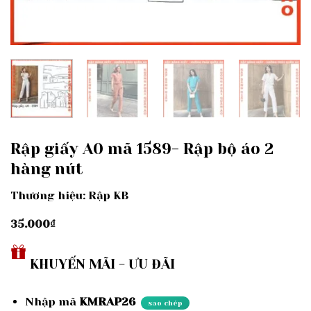
Rập giấy A0 mã 1589- Rập bộ áo 2
hàng nút
Thương hiệu: Rập KB
35.000
₫
KHUYẾN MÃI - ƯU ĐÃI
Nhập mã
KMRAP26
sao chép