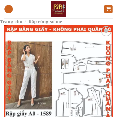
Bỏ
qua
nội
Trang chủ
/
Rập công sở mẹ
dung
Add to
wishlist