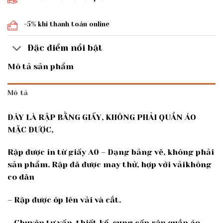
-5% khi thanh toán online
Đặc điểm nổi bật
Mô tả sản phẩm
Mô tả
ĐÂY LÀ RẬP BẰNG GIẤY, KHÔNG PHẢI QUẦN ÁO
MẶC ĐƯỢC,
Rập được in từ giấy A0 – Dạng bảng vẽ, không phải
sản phẩm. Rập đã được may thử, hợp với vảikhông
co dãn
– Rập được ôp lên vải và cắt.
– Chuyên tư vấn, thiết kế, cung cấp rập quần áo