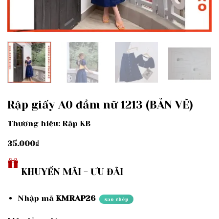
Rập giấy A0 đầm nữ 1213 (BẢN VẼ)
Thương hiệu: Rập KB
35.000
₫
KHUYẾN MÃI - ƯU ĐÃI
Nhập mã
KMRAP26
sao chép