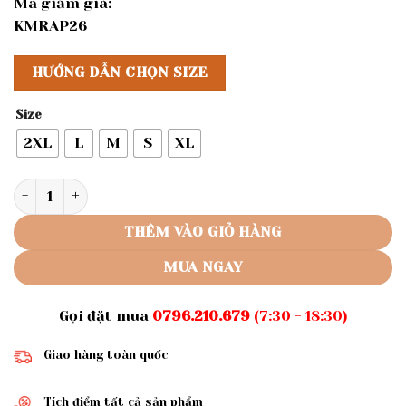
Mã giảm giá:
KMRAP26
HƯỚNG DẪN CHỌN SIZE
Size
2XL
L
M
S
XL
Rập giấy A0 đầm nữ 1213 (BẢN VẼ) số lượng
THÊM VÀO GIỎ HÀNG
MUA NGAY
Gọi đặt mua
0796.210.679
(7:30 - 18:30)
Giao hàng toàn quốc
Tích điểm tất cả sản phẩm