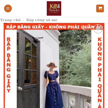
Bỏ
qua
nội
Trang chủ
/
Rập công sở mẹ
dung
Add to
wishlist