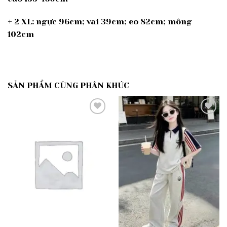
+ 2 XL: ngực 96cm; vai 39cm; eo 82cm; mông
102cm
SẢN PHẨM CÙNG PHÂN KHÚC
Add to
Add to
wishlist
wishlist