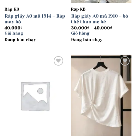
Rập KB
Rập KB
Rập giấy A0 mã 1914 – Rập
Rập giấy A0 mã 1910 – bộ
may bộ
thể thao mẹ bé
Khoảng
40.000
₫
30.000
₫
–
40.000
₫
giá:
Giỏ hàng
Giỏ hàng
từ
Đang bán chạy
Đang bán chạy
30.000₫
đến
40.000₫
Add to
Add to
wishlist
wishlist