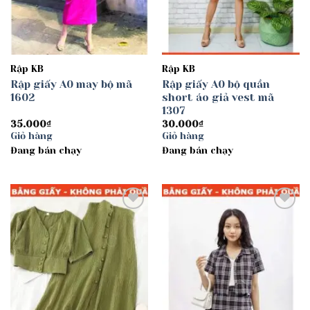
Rập KB
Rập KB
Rập giấy A0 may bộ mã
Rập giấy A0 bộ quần
1602
short áo giả vest mã
1307
35.000
₫
30.000
₫
Giỏ hàng
Giỏ hàng
Đang bán chạy
Đang bán chạy
Add to
Add to
wishlist
wishlist