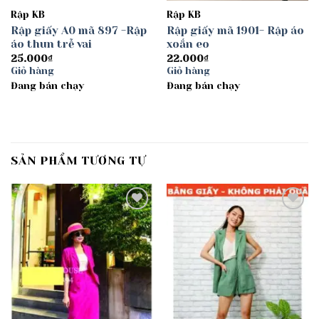
Rập KB
Rập KB
Rập giấy A0 mã 897 -Rập
Rập giấy mã 1901- Rập áo
áo thun trễ vai
xoắn eo
25.000
₫
22.000
₫
Giỏ hàng
Giỏ hàng
Đang bán chạy
Đang bán chạy
SẢN PHẨM TƯƠNG TỰ
Add to
Add to
wishlist
wishlist