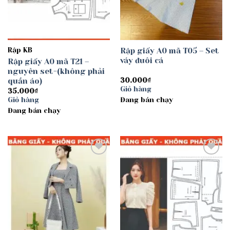
Rập KB
Rập giấy A0 mã T05 – Set
váy đuôi cá
Rập giấy A0 mã T21 –
nguyên set-(không phải
quần áo)
30.000
₫
Giỏ hàng
35.000
₫
Giỏ hàng
Đang bán chạy
Đang bán chạy
Add to
Add to
wishlist
wishlist