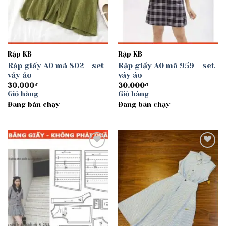
Rập KB
Rập KB
Rập giấy A0 mã 802 – set
Rập giấy A0 mã 959 – set
váy áo
váy áo
30.000
₫
30.000
₫
Giỏ hàng
Giỏ hàng
Đang bán chạy
Đang bán chạy
Add to
Add to
wishlist
wishlist