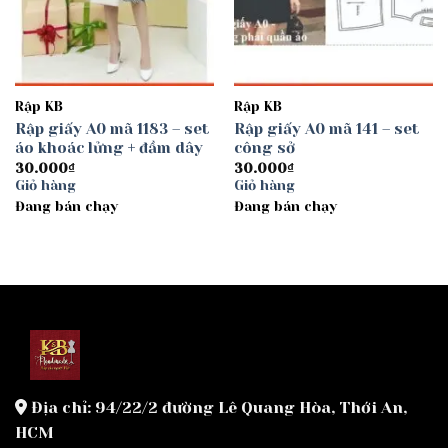
Rập KB
Rập KB
Rập giấy A0 mã 1183 – set
Rập giấy A0 mã 141 – set
áo khoác lửng + đầm dây
công sở
30.000
₫
30.000
₫
Giỏ hàng
Giỏ hàng
Đang bán chạy
Đang bán chạy
Địa chỉ: 94/22/2 đường Lê Quang Hòa, Thới An,
HCM