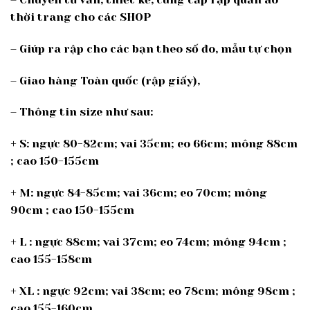
thời trang cho các SHOP
– Giúp ra rập cho các bạn theo số đo, mẫu tự chọn
– Giao hàng Toàn quốc (rập giấy),
– Thông tin size như sau:
+ S: ngực 80-82cm; vai 35cm; eo 66cm; mông 88cm
; cao 150-155cm
+ M: ngực 84-85cm; vai 36cm; eo 70cm; mông
90cm ; cao 150-155cm
+ L : ngực 88cm; vai 37cm; eo 74cm; mông 94cm ;
cao 155-158cm
+ XL : ngực 92cm; vai 38cm; eo 78cm; mông 98cm ;
cao 155-160cm