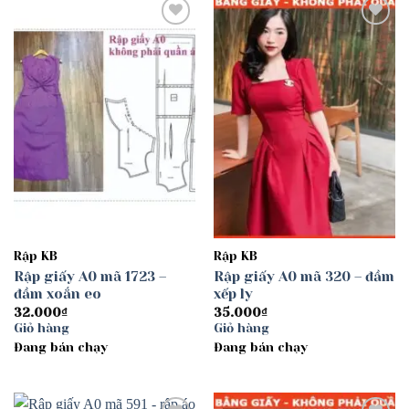
Add to
Add to
wishlist
wishlist
Rập KB
Rập KB
Rập giấy A0 mã 1723 –
Rập giấy A0 mã 320 – đầm
đầm xoắn eo
xếp ly
32.000
₫
35.000
₫
Giỏ hàng
Giỏ hàng
Đang bán chạy
Đang bán chạy