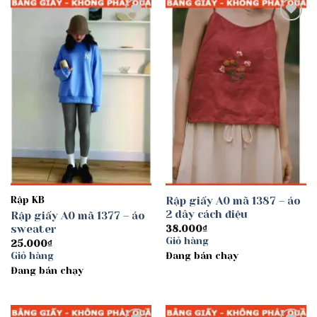
Add to
Add to
wishlist
wishlist
Rập KB
Rập giấy A0 mã 1387 – áo
2 dây cách điệu
Rập giấy A0 mã 1377 – áo
sweater
38.000
₫
Giỏ hàng
25.000
₫
Giỏ hàng
Đang bán chạy
Đang bán chạy