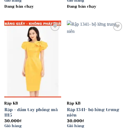
Giỏ hàng
Giỏ hàng
Đang bán chạy
Đang bán chạy
Add to
Add to
wishlist
wishlist
Rập KB
Rập KB
Rập – đầm tay phồng mã
Rập 1341- bộ lửng trung
1115
niên
30.000
₫
30.000
₫
Giỏ hàng
Giỏ hàng