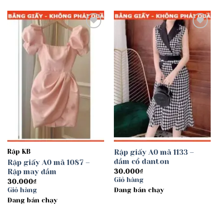
Add to
Add to
wishlist
wishlist
Rập KB
Rập giấy A0 mã 1133 –
đầm cổ danton
Rập giấy A0 mã 1087 –
Rập may đầm
30.000
₫
Giỏ hàng
30.000
₫
Giỏ hàng
Đang bán chạy
Đang bán chạy