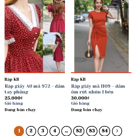
Add to
Add to
wishlist
wishlist
Rập KB
Rập KB
Rập giấy A0 mã 972 – đầm
Rập giấy mã 1109 – đầm
tay phồng
ôm rút nhún 1 bên
25.000
₫
30.000
₫
Giỏ hàng
Giỏ hàng
Đang bán chạy
Đang bán chạy
1
2
3
4
…
82
83
84