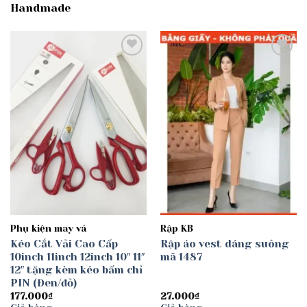
Handmade
Add to
Add to
wishlist
wishlist
Phụ kiện may vá
Rập KB
Kéo Cắt Vải Cao Cấp
Rập áo vest dáng suông
10inch 11inch 12inch 10″ 11″
mã 1487
12″ tặng kèm kéo bấm chỉ
PIN (Đen/đỏ)
177.000
₫
27.000
₫