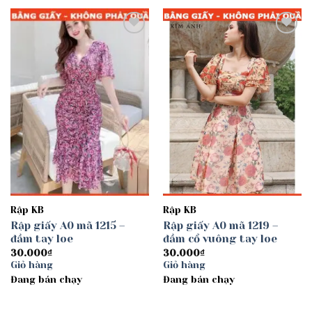
Add to
Add to
wishlist
wishlist
Rập KB
Rập KB
Rập giấy A0 mã 1215 –
Rập giấy A0 mã 1219 –
đầm tay loe
đầm cổ vuông tay loe
30.000
₫
30.000
₫
Giỏ hàng
Giỏ hàng
Đang bán chạy
Đang bán chạy