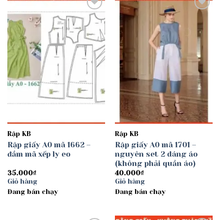
Add to
Add to
wishlist
wishlist
Rập KB
Rập KB
Rập giấy A0 mã 1662 –
Rập giấy A0 mã 1701 –
đầm mã xếp ly eo
nguyên set 2 dáng áo
(không phải quần áo)
35.000
₫
40.000
₫
Giỏ hàng
Giỏ hàng
Đang bán chạy
Đang bán chạy