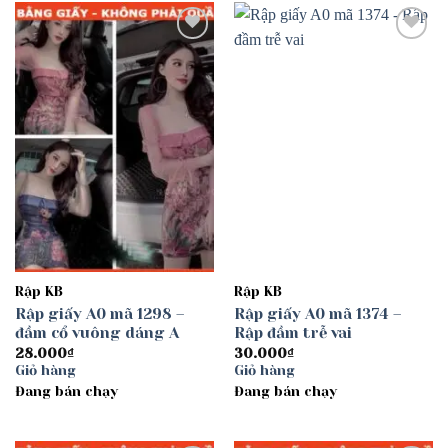
Add to
Add to
wishlist
wishlist
Rập KB
Rập KB
Rập giấy A0 mã 1298 –
Rập giấy A0 mã 1374 –
đầm cổ vuông dáng A
Rập đầm trễ vai
28.000
₫
30.000
₫
Giỏ hàng
Giỏ hàng
Đang bán chạy
Đang bán chạy