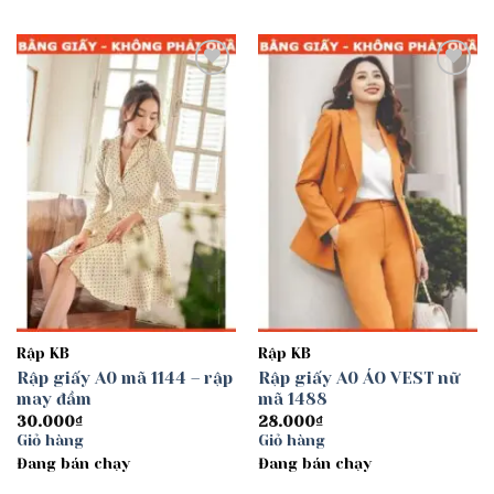
Add to
Add to
wishlist
wishlist
Rập KB
Rập KB
Rập giấy A0 mã 1144 – rập
Rập giấy A0 ÁO VEST nữ
may đầm
mã 1488
30.000
₫
28.000
₫
Giỏ hàng
Giỏ hàng
Đang bán chạy
Đang bán chạy