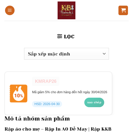
Bỏ
qua
nội
dung
LỌC
KMRAP26
Mã giảm 5% cho đơn hàng đến hết ngày 30/04/2026
sao chép
HSD: 2026-04-30
Mô tả nhóm sản phẩm
Rập áo cho mẹ – Rập In A0 Dễ May | Rập K&B