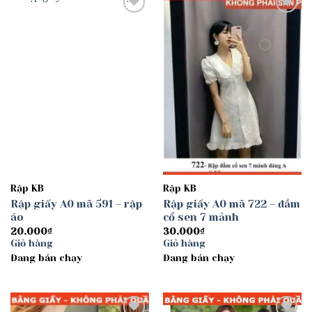
Add to
Add to
wishlist
wishlist
Rập KB
Rập KB
Rập giấy A0 mã 591 – rập
Rập giấy A0 mã 722 – đầm
áo
cổ sen 7 mảnh
20.000
₫
30.000
₫
Giỏ hàng
Giỏ hàng
Đang bán chạy
Đang bán chạy