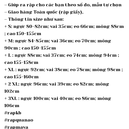
– Giúp ra rập cho các bạn theo số đo, mẫu tự chọn
– Giao hàng Toàn quốc (rập giấy),
– Thông tin size như sau:
+ S: ngực 80-82cm; vai 35cm; eo 66cm; mông 88cm
; cao 150-155cm
+ M: ngực 84-85cm; vai 36cm; eo 70cm; mông
90cm ; cao 150-155cm
+ L : ngực 88cm; vai 37cm; eo 74cm; mông 94cm ;
cao 155-158cm
+ XL : ngực 92cm; vai 38cm; eo 78cm; mông 98cm ;
cao 155-160cm
+ 2 XL: ngực 96cm; vai 39cm; eo 82cm; mông
102cm
+ 3XL : ngực 100cm; vai 40cm; eo 86cm; mông
106cm
#rapkb
#rapquanao
#rapmava