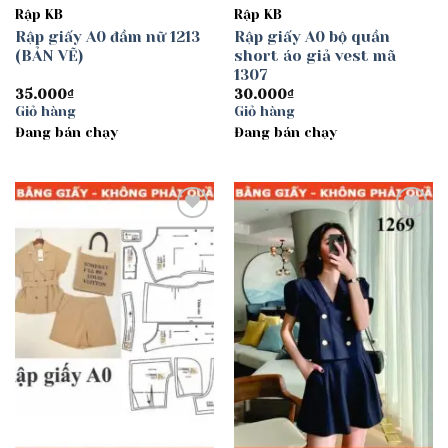
Rập KB
Rập KB
Rập giấy A0 đầm nữ 1213
Rập giấy A0 bộ quần
(BẢN VẼ)
short áo giả vest mã
1307
35.000
₫
30.000
₫
Giỏ hàng
Giỏ hàng
Đang bán chạy
Đang bán chạy
Add to
Add to
wishlist
wishlist