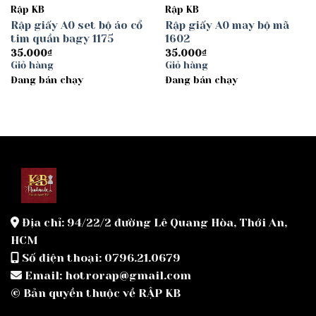
Rập KB
Rập KB
Rập giấy A0 set bộ áo cổ
Rập giấy A0 may bộ mã
tim quần bagy 1175
1602
35.000
₫
35.000
₫
Giỏ hàng
Giỏ hàng
Đang bán chạy
Đang bán chạy
Địa chỉ: 94/22/2 đường Lê Quang Hòa, Thới An,
HCM
Số điện thoại: 0796.21.0679
Email: hotrorap@gmail.com
© Bản quyền thuộc về RẬP KB