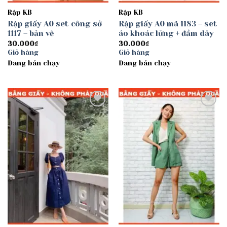
Rập KB
Rập KB
Rập giấy A0 set công sở
Rập giấy A0 mã 1183 – set
1117 – bản vẽ
áo khoác lửng + đầm dây
30.000
₫
30.000
₫
Giỏ hàng
Giỏ hàng
Đang bán chạy
Đang bán chạy
Add to
Add to
wishlist
wishlist