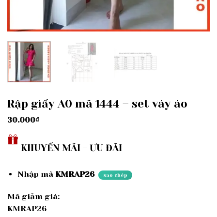
Rập giấy A0 mã 1444 – set váy áo
30.000
₫
KHUYẾN MÃI - ƯU ĐÃI
Nhập mã
KMRAP26
sao chép
Mã giảm giá:
KMRAP26