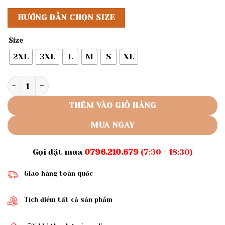
HƯỚNG DẪN CHỌN SIZE
Size
2XL
3XL
L
M
S
XL
Rập giấy A0 mã 1444 - set váy áo số lượng
THÊM VÀO GIỎ HÀNG
MUA NGAY
Gọi đặt mua
0796.210.679
(7:30 - 18:30)
Giao hàng toàn quốc
Tích điểm tất cả sản phẩm