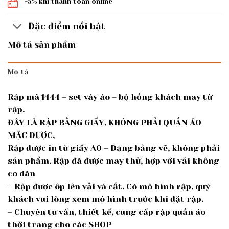
-5% khi thanh toán online
Đặc điểm nổi bật
Mô tả sản phẩm
Mô tả
Rập mã 1444 – set váy áo – bộ hồng khách may từ
rập.
ĐÂY LÀ RẬP BẰNG GIẤY, KHÔNG PHẢI QUẦN ÁO
MẶC ĐƯỢC,
Rập được in từ giấy A0 – Dạng bảng vẽ, không phải
sản phẩm. Rập đã được may thử, hợp với vải không
co dãn
– Rập được ôp lên vải và cắt. Có mô hình rập, quý
khách vui lòng xem mô hình trước khi đặt rập.
– Chuyên tư vấn, thiết kế, cung cấp rập quần áo
thời trang cho các SHOP