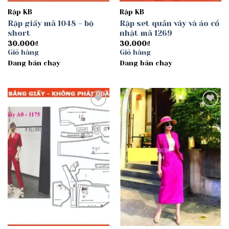
Rập KB
Rập KB
Rập giấy mã 1048 – bộ
Rập set quần váy và áo cổ
short
nhật mã 1269
30.000
₫
30.000
₫
Giỏ hàng
Giỏ hàng
Đang bán chạy
Đang bán chạy
Add to
Add to
wishlist
wishlist