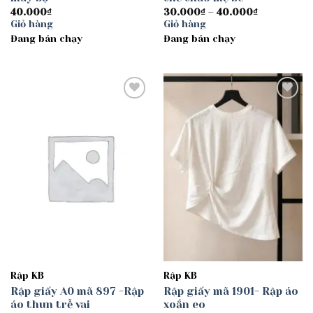
Khoảng
40.000
₫
30.000
₫
–
40.000
₫
giá:
Giỏ hàng
Giỏ hàng
từ
Đang bán chạy
Đang bán chạy
30.000₫
đến
40.000₫
Add to
Add to
wishlist
wishlist
Rập KB
Rập KB
Rập giấy A0 mã 897 -Rập
Rập giấy mã 1901- Rập áo
áo thun trễ vai
xoắn eo