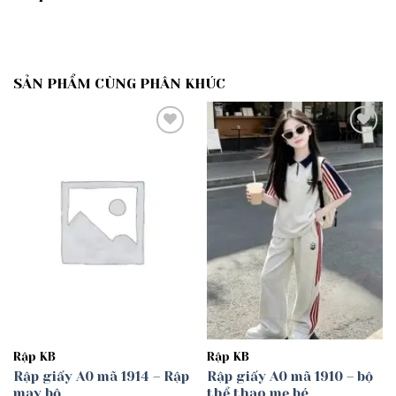
SẢN PHẨM CÙNG PHÂN KHÚC
Add to
Add to
wishlist
wishlist
Rập KB
Rập KB
Rập giấy A0 mã 1914 – Rập
Rập giấy A0 mã 1910 – bộ
may bộ
thể thao mẹ bé