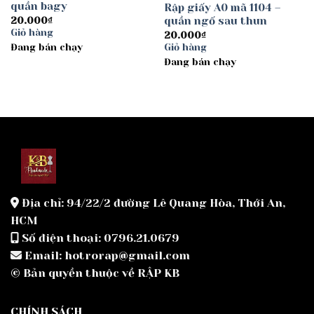
quần bagy
Rập giấy A0 mã 1104 –
quần ngố sau thun
20.000
₫
Giỏ hàng
20.000
₫
Đang bán chạy
Giỏ hàng
Đang bán chạy
Địa chỉ: 94/22/2 đường Lê Quang Hòa, Thới An,
HCM
Số điện thoại: 0796.21.0679
Email: hotrorap@gmail.com
© Bản quyền thuộc về RẬP KB
CHÍNH SÁCH