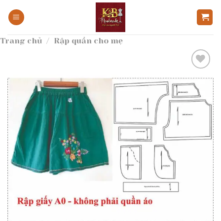
Bỏ
qua
nội
Trang chủ
/
Rập quần cho mẹ
dung
Add to
wishlist