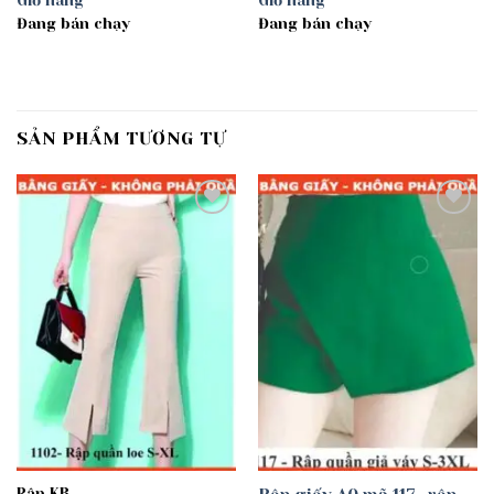
Giỏ hàng
Giỏ hàng
Đang bán chạy
Đang bán chạy
SẢN PHẨM TƯƠNG TỰ
Add to
Add to
wishlist
wishlist
Rập KB