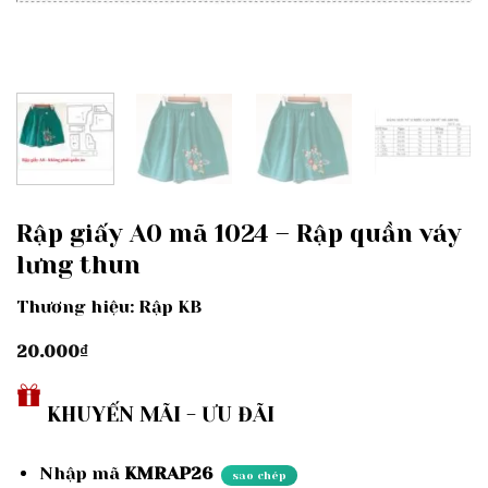
Rập giấy A0 mã 1024 – Rập quần váy
lưng thun
Thương hiệu: Rập KB
20.000
₫
KHUYẾN MÃI - ƯU ĐÃI
Nhập mã
KMRAP26
sao chép