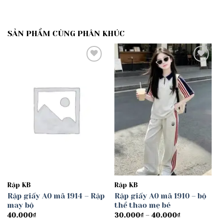
SẢN PHẨM CÙNG PHÂN KHÚC
Add to
Add to
wishlist
wishlist
Rập KB
Rập KB
Rập giấy A0 mã 1914 – Rập
Rập giấy A0 mã 1910 – bộ
may bộ
thể thao mẹ bé
Khoảng
40.000
₫
30.000
₫
–
40.000
₫