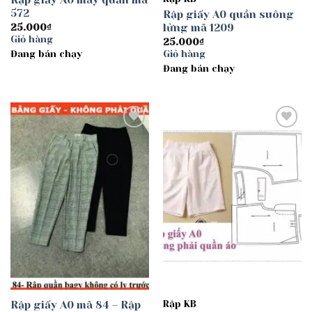
572
Rập giấy A0 quần suông
lửng mã 1209
25.000
₫
Giỏ hàng
25.000
₫
Đang bán chạy
Giỏ hàng
Đang bán chạy
Add to
Add to
wishlist
wishlist
Rập giấy A0 mã 84 – Rập
Rập KB