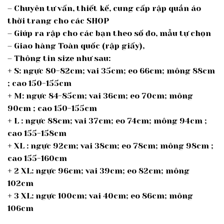
– Chuyên tư vấn, thiết kế, cung cấp rập quần áo
thời trang cho các SHOP
– Giúp ra rập cho các bạn theo số đo, mẫu tự chọn
– Giao hàng Toàn quốc (rập giấy),
– Thông tin size như sau:
+ S: ngực 80-82cm; vai 35cm; eo 66cm; mông 88cm
; cao 150-155cm
+ M: ngực 84-85cm; vai 36cm; eo 70cm; mông
90cm ; cao 150-155cm
+ L : ngực 88cm; vai 37cm; eo 74cm; mông 94cm ;
cao 155-158cm
+ XL : ngực 92cm; vai 38cm; eo 78cm; mông 98cm ;
cao 155-160cm
+ 2 XL: ngực 96cm; vai 39cm; eo 82cm; mông
102cm
+ 3 XL: ngực 100cm; vai 40cm; eo 86cm; mông
106cm