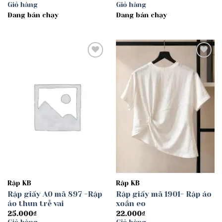
giá:
Giỏ hàng
Giỏ hàng
từ
Đang bán chạy
Đang bán chạy
30.000₫
đến
40.000₫
Add to
Add to
wishlist
wishlist
Rập KB
Rập KB
Rập giấy A0 mã 897 -Rập
Rập giấy mã 1901- Rập áo
áo thun trễ vai
xoắn eo
25.000
₫
22.000
₫