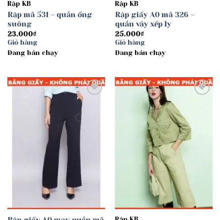
Rập KB
Rập KB
Rập mã 531 – quần ống
Rập giấy A0 mã 326 –
suông
quần váy xếp ly
23.000
₫
25.000
₫
Giỏ hàng
Giỏ hàng
Đang bán chạy
Đang bán chạy
Add to
Add to
wishlist
wishlist
Rập giấy A0 may quần mã
Rập KB