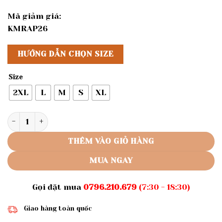
Mã giảm giá:
KMRAP26
HƯỚNG DẪN CHỌN SIZE
Size
2XL
L
M
S
XL
Rập giấy A0 mã 1024 - Rập quần váy lưng thun số lượng
THÊM VÀO GIỎ HÀNG
MUA NGAY
Gọi đặt mua
0796.210.679
(7:30 - 18:30)
Giao hàng toàn quốc