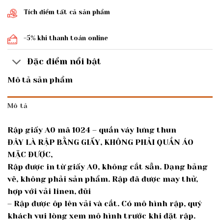
Tích điểm tất cả sản phẩm
-5% khi thanh toán online
Đặc điểm nổi bật
Mô tả sản phẩm
Mô tả
Rập giấy A0 mã 1024 – quần váy lưng thun
ĐÂY LÀ RẬP BẰNG GIẤY, KHÔNG PHẢI QUẦN ÁO
MẶC ĐƯỢC,
Rập được in từ giấy A0, không cắt sẵn. Dạng bảng
vẽ, không phải sản phẩm. Rập đã được may thử,
hợp với vải linen, đũi
– Rập được ôp lên vải và cắt. Có mô hình rập, quý
khách vui lòng xem mô hình trước khi đặt rập.