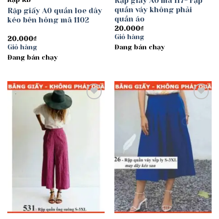
Rập giấy A0 mã 117- rập
quần váy không phải
Rập giấy A0 quần loe dây
quần áo
kéo bên hông mã 1102
20.000
₫
Giỏ hàng
20.000
₫
Giỏ hàng
Đang bán chạy
Đang bán chạy
Add to
Add to
wishlist
wishlist