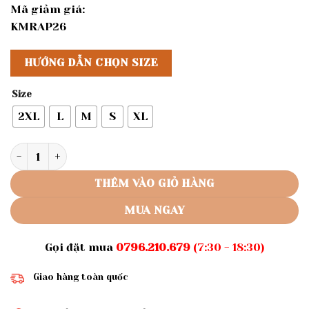
Mã giảm giá:
KMRAP26
HƯỚNG DẪN CHỌN SIZE
Size
2XL
L
M
S
XL
Rập giấy A0 may quần mã 572 số lượng
THÊM VÀO GIỎ HÀNG
MUA NGAY
Gọi đặt mua
0796.210.679
(7:30 - 18:30)
Giao hàng toàn quốc