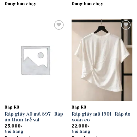
Đang bán chạy
Đang bán chạy
30.000₫
đến
40.000₫
Add to
Add to
wishlist
wishlist
Rập KB
Rập KB
Rập giấy A0 mã 897 -Rập
Rập giấy mã 1901- Rập áo
áo thun trễ vai
xoắn eo
25.000
₫
22.000
₫
Giỏ hàng
Giỏ hàng