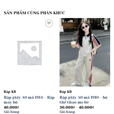
SẢN PHẨM CÙNG PHÂN KHÚC
Add to
Add to
wishlist
wishlist
Rập KB
Rập KB
Rập giấy A0 mã 1914 – Rập
Rập giấy A0 mã 1910 – bộ
may bộ
thể thao mẹ bé
Khoảng
40.000
₫
30.000
₫
–
40.000
₫
giá:
Giỏ hàng
Giỏ hàng
từ