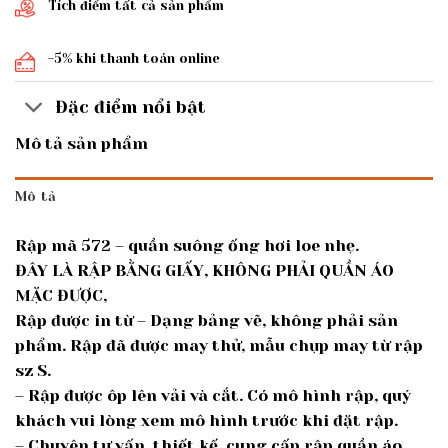
Tích điểm tất cả sản phẩm
-5% khi thanh toán online
Đặc điểm nổi bật
Mô tả sản phẩm
Mô tả
Rập mã 572 – quần suông ống hơi loe nhẹ.
ĐÂY LÀ RẬP BẰNG GIẤY, KHÔNG PHẢI QUẦN ÁO
MẶC ĐƯỢC,
Rập được in từ – Dạng bảng vẽ, không phải sản
phẩm. Rập đã được may thử, mẫu chụp may từ rập
sz S.
– Rập được ôp lên vải và cắt. Có mô hình rập, quý
khách vui lòng xem mô hình trước khi đặt rập.
– Chuyên tư vấn, thiết kế, cung cấp rập quần áo