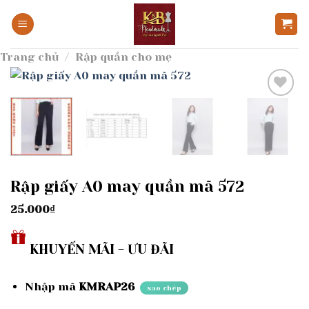
Bỏ
qua
nội
Trang chủ
/
Rập quần cho mẹ
dung
Add to
wishlist
Rập giấy A0 may quần mã 572
25.000
₫
KHUYẾN MÃI - ƯU ĐÃI
Nhập mã
KMRAP26
sao chép