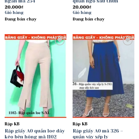
ngắn mã 254
quần ngố sau thun
20.000
₫
20.000
₫
Giỏ hàng
Giỏ hàng
Đang bán chạy
Đang bán chạy
Add to
Add to
wishlist
wishlist
Rập KB
Rập KB
Rập giấy A0 quần loe dây
Rập giấy A0 mã 326 –
kéo bên hông mã 1102
quần váy xếp ly