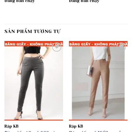
Đang bán chạy
Đang bán chạy
SẢN PHẨM TƯƠNG TỰ
Add to
Add to
wishlist
wishlist
Rập KB
Rập KB