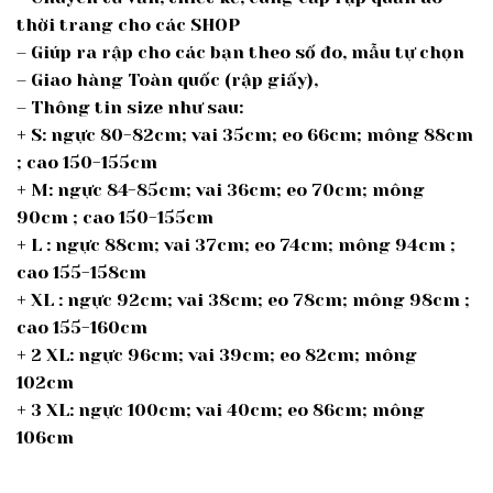
thời trang cho các SHOP
– Giúp ra rập cho các bạn theo số đo, mẫu tự chọn
– Giao hàng Toàn quốc (rập giấy),
– Thông tin size như sau:
+ S: ngực 80-82cm; vai 35cm; eo 66cm; mông 88cm
; cao 150-155cm
+ M: ngực 84-85cm; vai 36cm; eo 70cm; mông
90cm ; cao 150-155cm
+ L : ngực 88cm; vai 37cm; eo 74cm; mông 94cm ;
cao 155-158cm
+ XL : ngực 92cm; vai 38cm; eo 78cm; mông 98cm ;
cao 155-160cm
+ 2 XL: ngực 96cm; vai 39cm; eo 82cm; mông
102cm
+ 3 XL: ngực 100cm; vai 40cm; eo 86cm; mông
106cm