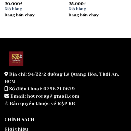
20.000
₫
25.000
₫
Giỏ hàng
Giỏ hàng
Đang bán chạy
Đang bán chạy
Địa chỉ: 94/22/2 đường Lê Quang Hòa, Thới An,
HCM
Số điện thoại: 0796.21.0679
Email: hotrorap@gmail.com
© Bản quyền thuộc về RẬP KB
CHÍNH SÁCH
Giới thiệu