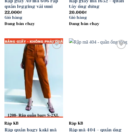
Rập giấy A0 mã 606 rập
Rập giấy mã 1652 – quần
quần legging vải umi
tây ống đứng
22.000
₫
20.000
₫
Giỏ hàng
Giỏ hàng
Đang bán chạy
Đang bán chạy
Add to
Add to
wishlist
wishlist
Rập KB
Rập KB
Rập quần bagy kaki mã
Rập mã 404 – quần ống