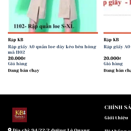
Rập KB
Rập KB
Rập giấy A0 quần loe dây kéo bên hông
Rập giấy A0
mã 1102
20.000
₫
20.000
₫
Giỏ hàng
Giỏ hàng
Đang bán chạy
Đang bán ch
CHÍNH S
Giới thiệu
Địa chỉ: 94/22/2 đường Lê Quang