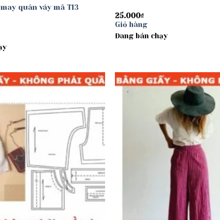
 may quân váy mã T13
25.000
₫
Giỏ hàng
Đang bán chạy
ạy
Add to
wishlist