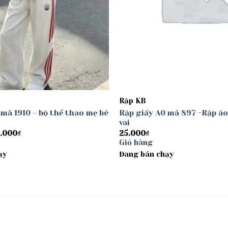
Rập KB
 mã 1910 – bộ thể thao mẹ bé
Rập giấy A0 mã 897 -Rập áo
vai
Khoảng
.000
₫
25.000
₫
giá:
Giỏ hàng
từ
ạy
30.000₫
Đang bán chạy
đến
40.000₫