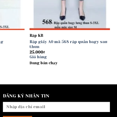
Rập KB
ng
Rập giấy A0 mã 568 rập quần bagy sau
thun
25.000
₫
Giỏ hàng
Đang bán chạy
ĐĂNG KÝ NHẬN TIN