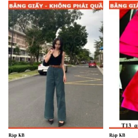
Add to
wishlist
Rập KB
Rập KB