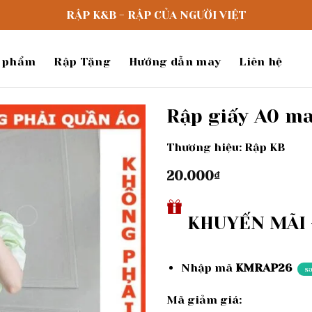
RẬP K&B - RẬP CỦA NGƯỜI VIỆT
 phẩm
Rập Tặng
Hướng dẫn may
Liên hệ
Rập giấy A0 m
Thương hiệu: Rập KB
Add to
wishlist
20.000
₫
KHUYẾN MÃI -
Nhập mã
KMRAP26
s
Mã giảm giá: