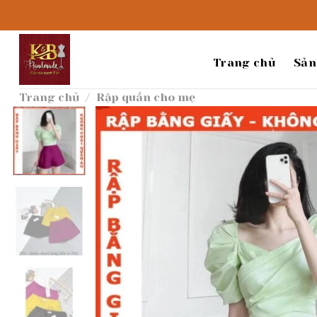
Bỏ
qua
nội
dung
Trang chủ
Sản
Trang chủ
/
Rập quần cho mẹ