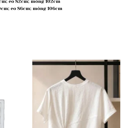
39cm; eo 82cm; mông 102cm
 40cm; eo 86cm; mông 106cm
Add to
Add to
wishlist
wishlist