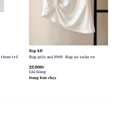
Rập KB
 thun trễ
Rập giấy mã 1901- Rập áo xoắn eo
22.000
₫
Giỏ hàng
Đang bán chạy