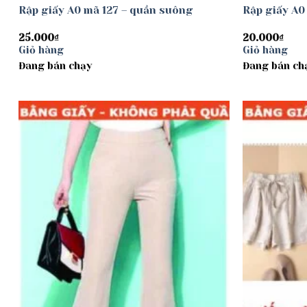
Rập giấy A0 mã 127 – quần suông
Rập giấy A0
25.000
₫
20.000
₫
Giỏ hàng
Giỏ hàng
Đang bán chạy
Đang bán ch
Add to
wishlist