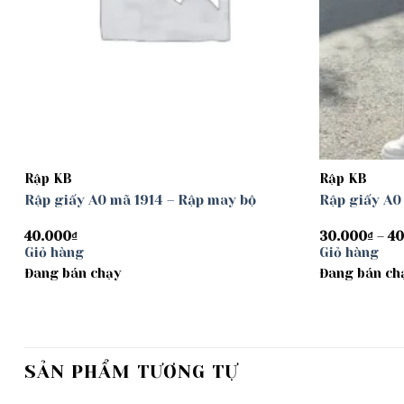
Rập KB
Rập KB
Rập giấy A0 mã 1914 – Rập may bộ
Rập giấy A0
40.000
₫
30.000
₫
–
40
Giỏ hàng
Giỏ hàng
Đang bán chạy
Đang bán ch
SẢN PHẨM TƯƠNG TỰ