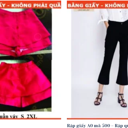
Add to
wishlist
Rập giấy A0 mã 500 – Rập q