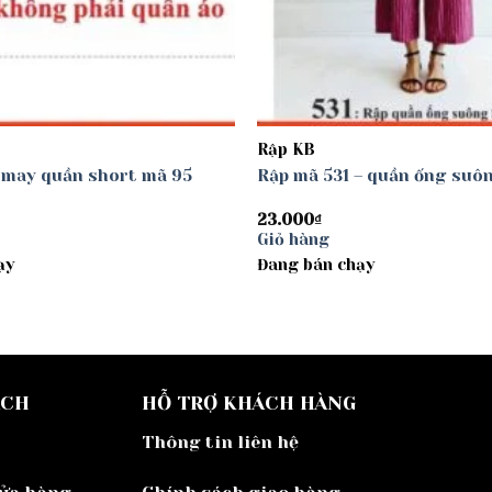
Rập KB
 may quần short mã 95
Rập mã 531 – quần ống suô
23.000
₫
Giỏ hàng
ạy
Đang bán chạy
ÁCH
HỖ TRỢ KHÁCH HÀNG
Thông tin liên hệ