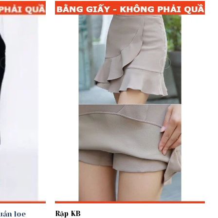
Add to
Add to
wishlist
wishlist
uần loe
Rập KB