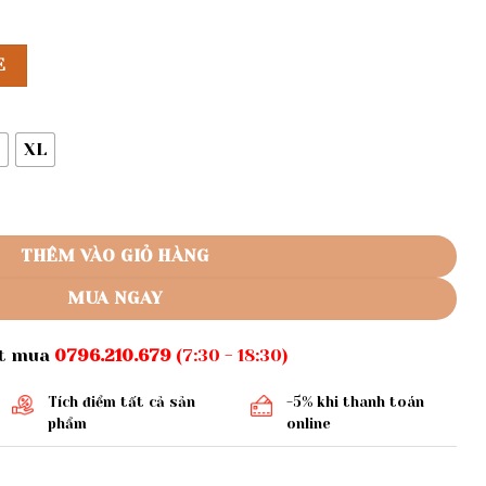
E
XL
mã 254 số lượng
THÊM VÀO GIỎ HÀNG
MUA NGAY
ặt mua
0796.210.679
(7:30 - 18:30)
Tích điểm tất cả sản
-5% khi thanh toán
phẩm
online