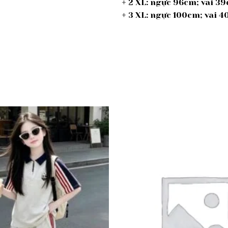
+ 2 XL: ngực 96cm; vai 
+ 3 XL: ngực 100cm; vai
Add to
wishlist