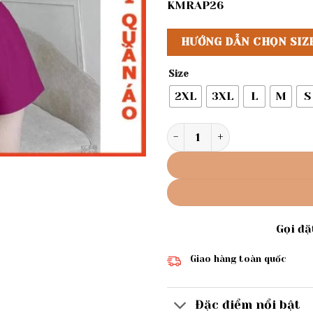
KMRAP26
HƯỚNG DẪN CHỌN SIZ
Size
2XL
3XL
L
M
S
Rập giấy A0 may quần ngắn 
Gọi đ
Giao hàng toàn quốc
Đặc điểm nổi bật