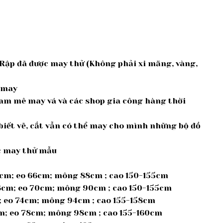
Rập đã được may thử (Không phải xi măng, vàng,
à may
am mê may vá và các shop gia công hàng thời
iết vẽ, cắt vẫn có thể may cho mình những bộ đồ
ợc may thử mẫu
5cm; eo 66cm; mông 88cm ; cao 150-155cm
36cm; eo 70cm; mông 90cm ; cao 150-155cm
m; eo 74cm; mông 94cm ; cao 155-158cm
cm; eo 78cm; mông 98cm ; cao 155-160cm