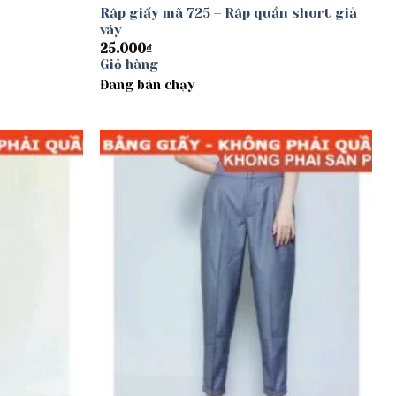
Rập giấy mã 725 – Rập quần short giả
váy
25.000
₫
Giỏ hàng
Đang bán chạy
Add to
Add to
wishlist
wishlist