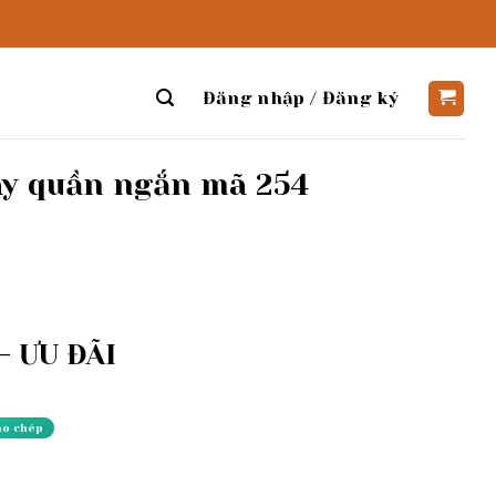
Đăng nhập / Đăng ký
ay quần ngắn mã 254
 ƯU ĐÃI
ao chép