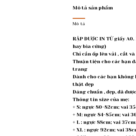
Mô tả sản phẩm
Mô tả
RẬP ĐƯỢC IN TỪ giấy A0. 
hay bìa cứng)
Chỉ cần ốp lên vải , cắt v
Thuận tiện cho các bạn đ
trang
Dành cho các bạn không b
thật đẹp
Dáng chuẩn , đẹp, đã đư
Thông tin size của mẹ:
+ S: ngực 80-82cm; vai 3
+ M: ngực 84-85cm; vai 
+ L : ngực 88cm; vai 37c
+ XL : ngực 92cm; vai 38