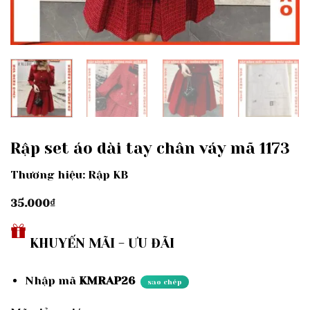
Rập set áo dài tay chân váy mã 1173
Thương hiệu: Rập KB
35.000
₫
KHUYẾN MÃI - ƯU ĐÃI
Nhập mã
KMRAP26
sao chép