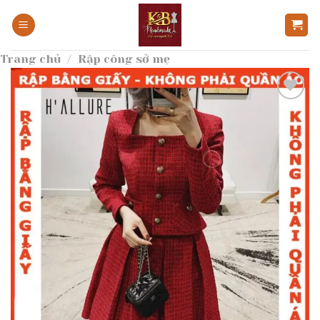
Bỏ
qua
nội
Trang chủ
/
Rập công sở mẹ
dung
Add to
wishlist