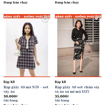
Đang bán chạy
Đang bán chạy
Add to
Add to
wishlist
wishlist
Rập KB
Rập KB
Rập giấy A0 mã 959 – set
Rập giấy A0 set chân váy
váy áo
và áo sơ mi mã 1227
30.000
₫
35.000
₫
Giỏ hàng
Giỏ hàng