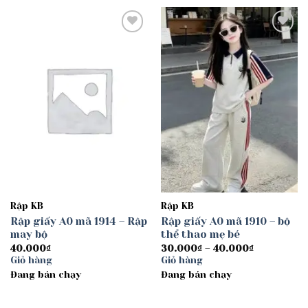
Add to
Add to
wishlist
wishlist
Rập KB
Rập KB
Rập giấy A0 mã 1914 – Rập
Rập giấy A0 mã 1910 – bộ
may bộ
thể thao mẹ bé
Khoảng
40.000
₫
30.000
₫
–
40.000
₫
giá:
Giỏ hàng
Giỏ hàng
từ
Đang bán chạy
Đang bán chạy
30.000₫
đến
40.000₫