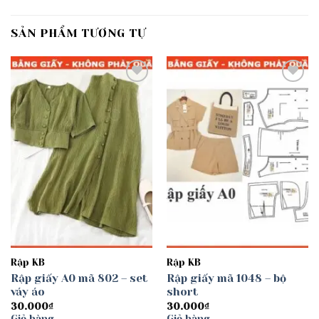
SẢN PHẨM TƯƠNG TỰ
Add to
Add to
wishlist
wishlist
Rập KB
Rập KB
Rập giấy A0 mã 802 – set
Rập giấy mã 1048 – bộ
váy áo
short
30.000
₫
30.000
₫
Giỏ hàng
Giỏ hàng