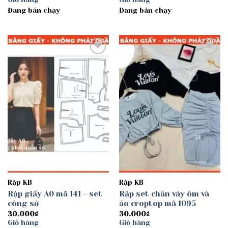
Đang bán chạy
Đang bán chạy
Add to
Add to
wishlist
wishlist
Rập KB
Rập KB
Rập giấy A0 mã 141 – set
Rập set chân váy ôm và
công sở
áo croptop mã 1095
30.000
₫
30.000
₫
Giỏ hàng
Giỏ hàng