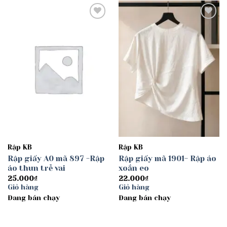
Add to
Add to
wishlist
wishlist
Rập KB
Rập KB
Rập giấy A0 mã 897 -Rập
Rập giấy mã 1901- Rập áo
áo thun trễ vai
xoắn eo
25.000
₫
22.000
₫
Giỏ hàng
Giỏ hàng
Đang bán chạy
Đang bán chạy