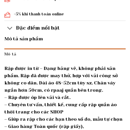
-5% khi thanh toán online
Đặc điểm nổi bật
Mô tả sản phẩm
Mô tả
Rập được in từ – Dạng bảng vẽ, không phải sản
phẩm. Rập đã được may thử, hợp với vải công sở
không co dãn. Dài áo 48-52cm tùy sz. Chân váy
ngắn hơn 50cm, có rpaaj quần bên trong.
– Rập được ôp lên vải và cắt.
– Chuyên tư vấn, thiết kế, cung cấp rập quần áo
thời trang cho các SHOP
– Giúp ra rập cho các bạn theo số đo, mẫu tự chọn
– Giao hàng Toàn quốc (rập giấy),