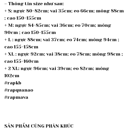
– Thông tin size như sau:
+ S: ngực 80-82cm; vai 35cm; eo 66cm; mông 88cm
; cao 150-155cm
+ M: ngực 84-85cm; vai 36cm; eo 70cm; mông
90cm ; cao 150-155cm
+ L : ngực 88cm; vai 37cm; eo 74cm; mông 94cm ;
cao 155-158cm
+ XL : ngực 92cm; vai 38cm; eo 78cm; mông 98cm ;
cao 155-160cm
+ 2 XL: ngực 96cm; vai 39cm; eo 82cm; mông
102cm
#rapkb
#rapquanao
#rapmava
SẢN PHẨM CÙNG PHÂN KHÚC