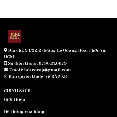
Địa chỉ: 94/22/2 đường Lê Quang Hòa, Thới An,
HCM
Số điện thoại: 0796.21.0679
Email: hotrorap@gmail.com
© Bản quyền thuộc về RẬP KB
CHÍNH SÁCH
Giới thiệu
Hệ thống cửa hàng