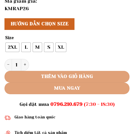
Mã giảm giá:
KMRAP26
HƯỚNG DẪN CHỌN SIZE
Size
2XL
L
M
S
XL
Rập set áo dài tay chân váy mã 1173 số lượng
THÊM VÀO GIỎ HÀNG
MUA NGAY
Gọi đặt mua
0796.210.679
(7:30 - 18:30)
Giao hàng toàn quốc
Tích điểm tất cả sản phẩm