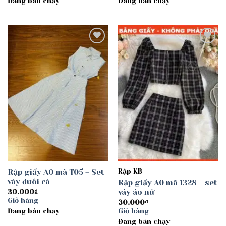
Đang bán chạy
Đang bán chạy
Add to
Add to
wishlist
wishlist
Rập giấy A0 mã T05 – Set
Rập KB
váy đuôi cá
Rập giấy A0 mã 1328 – set
váy áo nữ
30.000
₫
Giỏ hàng
30.000
₫
Đang bán chạy
Giỏ hàng
Đang bán chạy