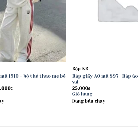
Rập KB
 mã 1910 – bộ thể thao mẹ bé
Rập giấy A0 mã 897 -Rập áo
vai
Khoảng
.000
₫
25.000
₫
giá:
Giỏ hàng
từ
ạy
30.000₫
Đang bán chạy
đến
40.000₫