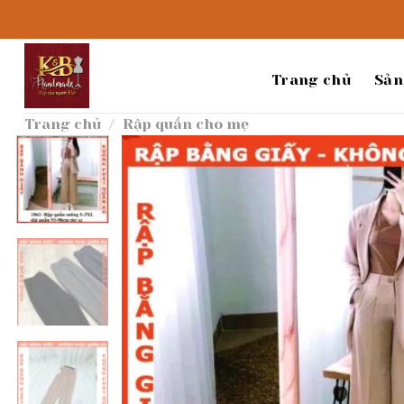
Bỏ
qua
nội
dung
Trang chủ
Sản
Trang chủ
/
Rập quần cho mẹ