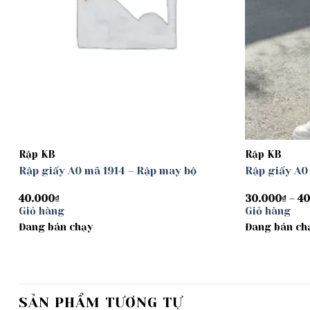
Rập KB
Rập KB
Rập giấy A0 mã 1914 – Rập may bộ
Rập giấy A0
40.000
₫
30.000
₫
–
40
Giỏ hàng
Giỏ hàng
Đang bán chạy
Đang bán ch
SẢN PHẨM TƯƠNG TỰ