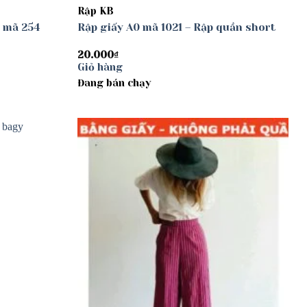
Rập KB
 mã 254
Rập giấy A0 mã 1021 – Rập quần short
20.000
₫
Giỏ hàng
Đang bán chạy
Add to
Add to
wishlist
wishlist