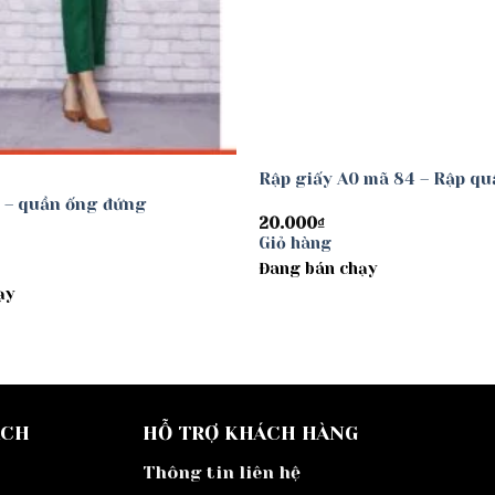
Rập giấy A0 mã 84 – Rập q
 – quần ống đứng
20.000
₫
Giỏ hàng
Đang bán chạy
ạy
ÁCH
HỖ TRỢ KHÁCH HÀNG
Thông tin liên hệ