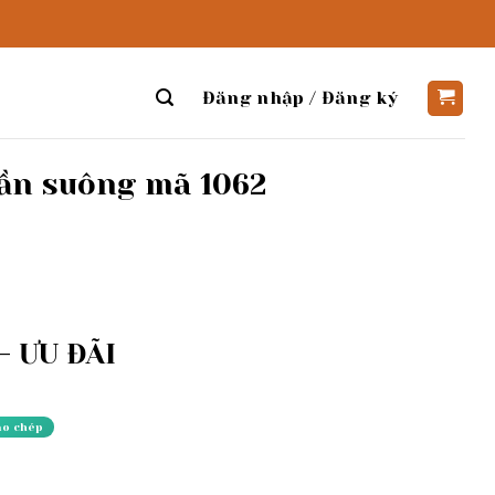
Đăng nhập / Đăng ký
uần suông mã 1062
 ƯU ĐÃI
ao chép