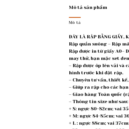
Mô tả sản phẩm
Mô tả
ĐÂY LÀ RẬP BẰNG GIẤY, 
Rập quần suông – Rập mã
Rập được in từ giấy A0– 
may thử, bạn mặc set đen
– Rập được ôp lên vải và 
hình trước khi đặt rập.
– Chuyên tư vấn, thiết k
– Giúp ra rập cho các bạn
– Giao hàng Toàn quốc (rậ
– Thông tin size như sau:
+ S: ngực 80-82cm; vai 3
+ M: ngực 84-85cm; vai 
+ L : ngực 88cm; vai 37c