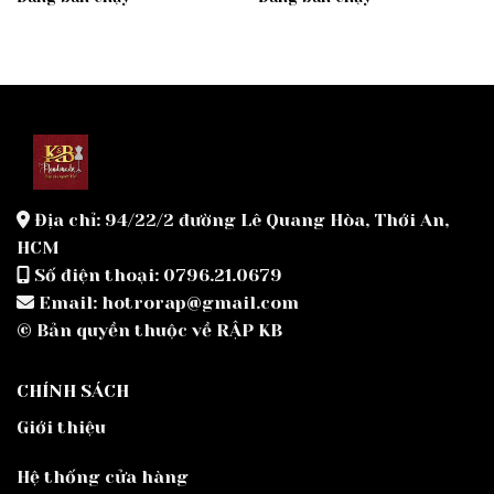
Địa chỉ: 94/22/2 đường Lê Quang Hòa, Thới An,
HCM
Số điện thoại: 0796.21.0679
Email: hotrorap@gmail.com
© Bản quyền thuộc về RẬP KB
CHÍNH SÁCH
Giới thiệu
Hệ thống cửa hàng