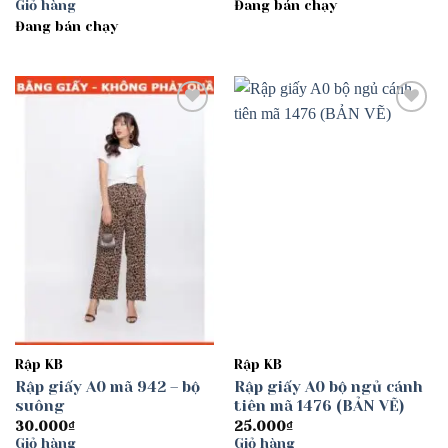
Giỏ hàng
Đang bán chạy
25.000₫
đến
Đang bán chạy
30.000₫
Add to
Add to
wishlist
wishlist
Rập KB
Rập KB
Rập giấy A0 mã 942 – bộ
Rập giấy A0 bộ ngủ cánh
suông
tiên mã 1476 (BẢN VẼ)
30.000
₫
25.000
₫
Giỏ hàng
Giỏ hàng