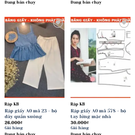
Đang bán chạy
Đang bán chạy
Add to
Add to
wishlist
wishlist
Rập KB
Rập KB
Rập giấy A0 mã 23 – bộ
Rập giấy A0 mã 578 – bộ
dây quần suông
tay lửng mặc nhà
26.000
₫
30.000
₫
Giỏ hàng
Giỏ hàng
Đang bán chạy
Đang bán chạy