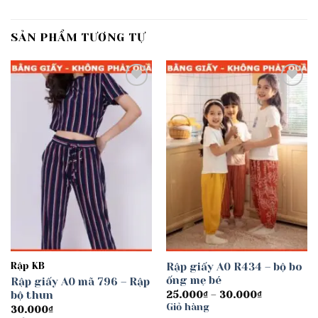
SẢN PHẨM TƯƠNG TỰ
Add to
Add to
wishlist
wishlist
Rập KB
Rập giấy A0 R434 – bộ bo
ống mẹ bé
Rập giấy A0 mã 796 – Rập
bộ thun
Khoảng
25.000
₫
–
30.000
₫
giá:
Giỏ hàng
30.000
₫
từ