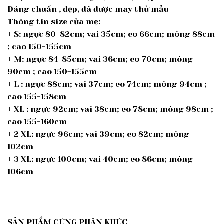
Dáng chuẩn , đẹp, đã được may thử mẫu
Thông tin size của mẹ:
+ S: ngực 80-82cm; vai 35cm; eo 66cm; mông 88cm
; cao 150-155cm
+ M: ngực 84-85cm; vai 36cm; eo 70cm; mông
90cm ; cao 150-155cm
+ L : ngực 88cm; vai 37cm; eo 74cm; mông 94cm ;
cao 155-158cm
+ XL : ngực 92cm; vai 38cm; eo 78cm; mông 98cm ;
cao 155-160cm
+ 2 XL: ngực 96cm; vai 39cm; eo 82cm; mông
102cm
+ 3 XL: ngực 100cm; vai 40cm; eo 86cm; mông
106cm
SẢN PHẨM CÙNG PHÂN KHÚC