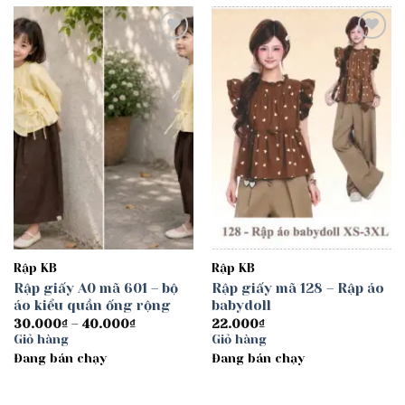
Add to
Add to
wishlist
wishlist
Rập KB
Rập KB
Rập giấy A0 mã 601 – bộ
Rập giấy mã 128 – Rập áo
áo kiểu quần ống rộng
babydoll
Khoảng
30.000
₫
–
40.000
₫
22.000
₫
giá:
Giỏ hàng
Giỏ hàng
từ
Đang bán chạy
30.000₫
Đang bán chạy
đến
40.000₫