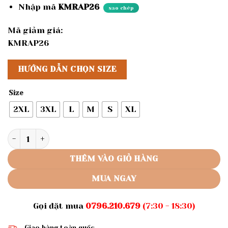
Nhập mã
KMRAP26
sao chép
Mã giảm giá:
KMRAP26
HƯỚNG DẪN CHỌN SIZE
Size
2XL
3XL
L
M
S
XL
Rập giấy A0 nguyên set linen mã 161 số lượng
THÊM VÀO GIỎ HÀNG
MUA NGAY
Gọi đặt mua
0796.210.679
(7:30 - 18:30)
Giao hàng toàn quốc