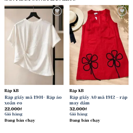
Add to
Add to
wishlist
wishlist
Rập KB
Rập KB
Rập giấy mã 1901- Rập áo
Rập giấy A0 mã 1912 – rập
xoắn eo
may đầm
22.000
₫
32.000
₫
Giỏ hàng
Giỏ hàng
Đang bán chạy
Đang bán chạy