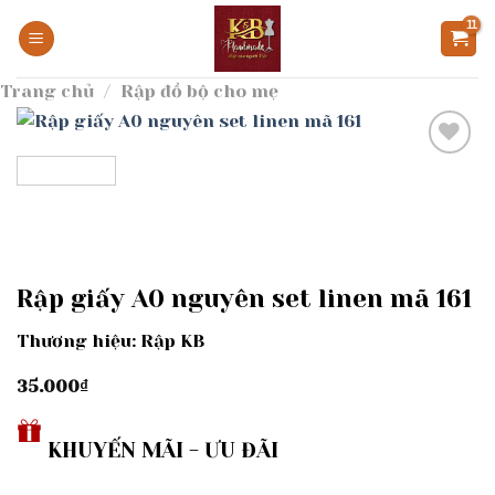
Bỏ
qua
nội
Trang chủ
/
Rập đồ bộ cho mẹ
dung
Add to
wishlist
Rập giấy A0 nguyên set linen mã 161
Thương hiệu: Rập KB
35.000
₫
KHUYẾN MÃI - ƯU ĐÃI