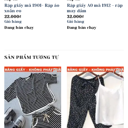
Rập giấy mã 1901- Rập áo
Rập giấy A0 mã 1912 – rập
xoắn eo
may đầm
22.000
₫
32.000
₫
Giỏ hàng
Giỏ hàng
Đang bán chạy
Đang bán chạy
SẢN PHẨM TƯƠNG TỰ
Add to
Add to
wishlist
wishlist