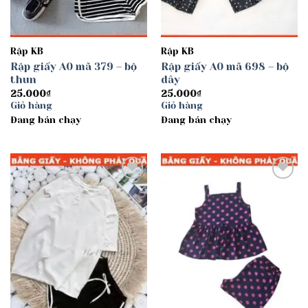
Rập KB
Rập KB
Rập giấy A0 mã 379 – bộ
Rập giấy A0 mã 698 – bộ
thun
dây
25.000
₫
25.000
₫
Giỏ hàng
Giỏ hàng
Đang bán chạy
Đang bán chạy
Add to
Add to
wishlist
wishlist