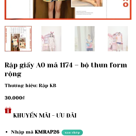
Rập giấy A0 mã 1174 – bộ thun form
rộng
Thương hiệu: Rập KB
30.000
₫
KHUYẾN MÃI - ƯU ĐÃI
Nhập mã
KMRAP26
sao chép