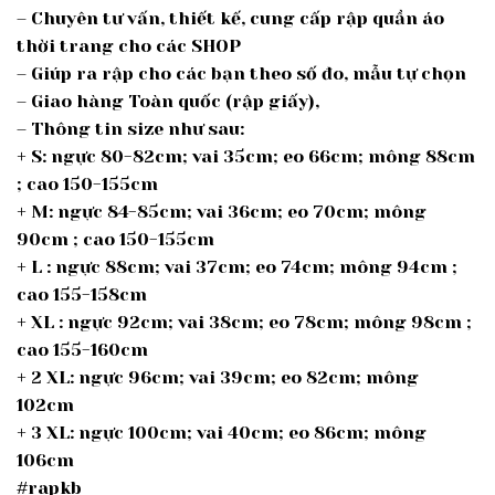
– Chuyên tư vấn, thiết kế, cung cấp rập quần áo
thời trang cho các SHOP
– Giúp ra rập cho các bạn theo số đo, mẫu tự chọn
– Giao hàng Toàn quốc (rập giấy),
– Thông tin size như sau:
+ S: ngực 80-82cm; vai 35cm; eo 66cm; mông 88cm
; cao 150-155cm
+ M: ngực 84-85cm; vai 36cm; eo 70cm; mông
90cm ; cao 150-155cm
+ L : ngực 88cm; vai 37cm; eo 74cm; mông 94cm ;
cao 155-158cm
+ XL : ngực 92cm; vai 38cm; eo 78cm; mông 98cm ;
cao 155-160cm
+ 2 XL: ngực 96cm; vai 39cm; eo 82cm; mông
102cm
+ 3 XL: ngực 100cm; vai 40cm; eo 86cm; mông
106cm
#rapkb