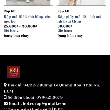
Rập KB
Rập KB
Rập mã 1053 -bộ lửng cho
Rập giấy mã 48 – bộ mặc
mẹ, bé
nhà vải thun
Khoảng
25.000
₫
–
30.000
₫
30.000
₫
giá:
Giỏ hàng
Giỏ hàng
từ
Đang bán chạy
25.000₫
Đang bán chạy
đến
30.000₫
Địa chỉ: 94/22/2 đường Lê Quang Hòa, Thới An,
HCM
Số điện thoại: 0796.21.0679
Email: hotrorap@gmail.com
© Bản quyền thuộc về RẬP KB