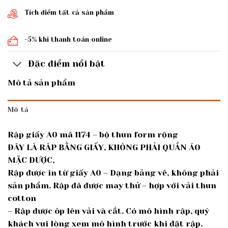
Tích điểm tất cả sản phẩm
-5% khi thanh toán online
Đặc điểm nổi bật
Mô tả sản phẩm
Mô tả
Rập giấy A0 mã 1174 – bộ thun form rộng
ĐÂY LÀ RẬP BẰNG GIẤY, KHÔNG PHẢI QUẦN ÁO
MẶC ĐƯỢC,
Rập được in từ giấy A0 – Dạng bảng vẽ, không phải
sản phẩm. Rập đã được may thử – hợp với vải thun
cotton
– Rập được ôp lên vải và cắt. Có mô hình rập, quý
khách vui lòng xem mô hình trước khi đặt rập.