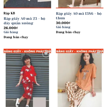
Rập KB
Rập giấy A0 mã 1386 – bộ
thun
Rập giấy A0 mã 23 – bộ
dây quần suông
30.000
₫
Giỏ hàng
26.000
₫
Giỏ hàng
Đang bán chạy
Đang bán chạy
Add to
Add to
wishlist
wishlist