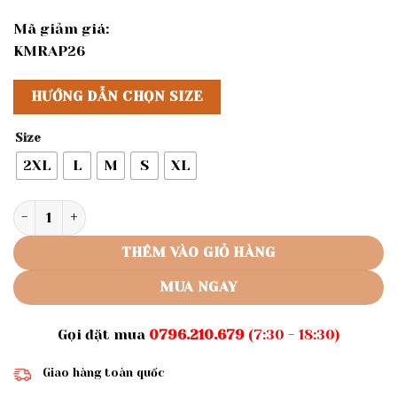
Mã giảm giá:
KMRAP26
HƯỚNG DẪN CHỌN SIZE
Size
2XL
L
M
S
XL
Rập giấy A0 mã 1174 - bộ thun form rộng số lượng
THÊM VÀO GIỎ HÀNG
MUA NGAY
Gọi đặt mua
0796.210.679
(7:30 - 18:30)
Giao hàng toàn quốc