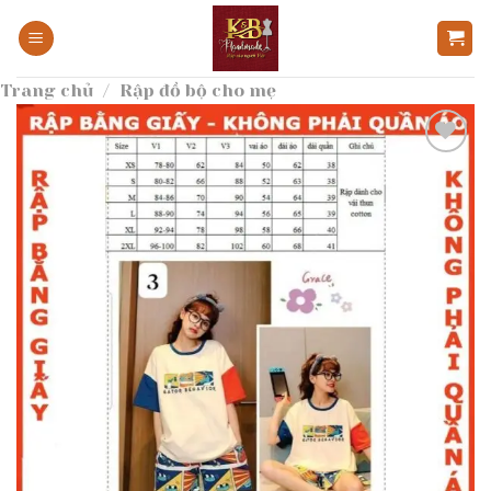
Bỏ
qua
nội
Trang chủ
/
Rập đồ bộ cho mẹ
dung
Add to
wishlist