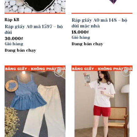
Rập KB
Rập giấy A0 mã 148 – bộ
đùi mặc nhà
Rập giấy A0 mã 1597 – bộ
đùi
18.000
₫
Giỏ hàng
30.000
₫
Giỏ hàng
Đang bán chạy
Đang bán chạy
Add to
Add to
wishlist
wishlist