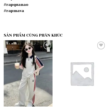
#rapquanao
#rapmava
SẢN PHẨM CÙNG PHÂN KHÚC
Add to
Add to
wishlist
wishlist