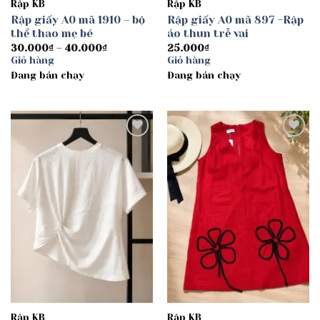
Rập KB
Rập KB
Rập giấy A0 mã 1910 – bộ
Rập giấy A0 mã 897 -Rập
thể thao mẹ bé
áo thun trễ vai
Khoảng
30.000
₫
–
40.000
₫
25.000
₫
giá:
Giỏ hàng
Giỏ hàng
từ
Đang bán chạy
30.000₫
Đang bán chạy
đến
40.000₫
Add to
Add to
wishlist
wishlist
Rập KB
Rập KB