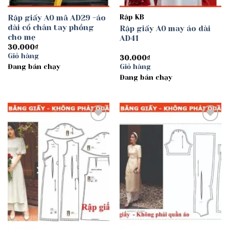
Rập giấy A0 mã AD29 -áo
Rập KB
dài cổ chân tay phồng
Rập giấy A0 may áo dài
cho mẹ
AD41
30.000
₫
Giỏ hàng
30.000
₫
Đang bán chạy
Giỏ hàng
Đang bán chạy
Add to
Add to
wishlist
wishlist