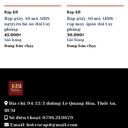
Rập KB
Rập KB
Rập giấy A0 mã AD18 –
Rập giấy A0 mã AD06 –
nguyên bộ áo dài tay
rập may ápáo dài tay
phồng
phồng
45.000
₫
30.000
₫
Giỏ hàng
Giỏ hàng
Đang bán chạy
Đang bán chạy
Địa chỉ: 94/22/2 đường Lê Quang Hòa, Thới An,
HCM
Số điện thoại: 0796.21.0679
Email: hotrorap@gmail.com