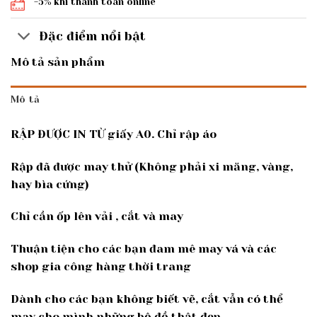
-5% khi thanh toán online
Đặc điểm nổi bật
Mô tả sản phẩm
Mô tả
RẬP ĐƯỢC IN TỪ giấy A0. Chỉ rập áo
Rập đã được may thử (Không phải xi măng, vàng,
hay bìa cứng)
Chỉ cần ốp lên vải , cắt và may
Thuận tiện cho các bạn đam mê may vá và các
shop gia công hàng thời trang
Dành cho các bạn không biết vẽ, cắt vẫn có thể
may cho mình những bộ đồ thật đẹp