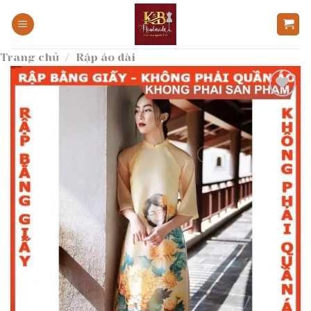
Bỏ
qua
nội
Trang chủ
/
Rập áo dài
dung
Add to
wishlist