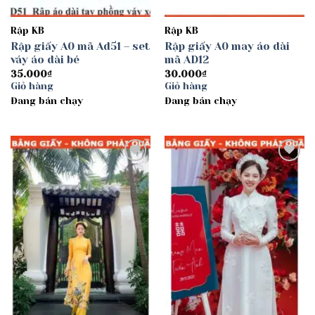
Rập KB
Rập KB
Rập giấy A0 mã Ad51 – set
Rập giấy A0 may áo dài
váy áo dài bé
mã AD12
35.000
₫
30.000
₫
Giỏ hàng
Giỏ hàng
Đang bán chạy
Đang bán chạy
Add to
Add to
wishlist
wishlist