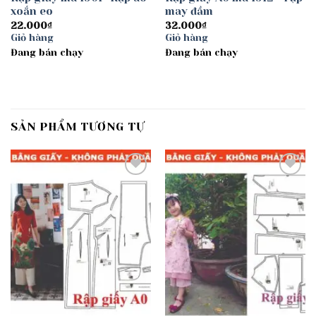
xoắn eo
may đầm
22.000
₫
32.000
₫
Giỏ hàng
Giỏ hàng
Đang bán chạy
Đang bán chạy
SẢN PHẨM TƯƠNG TỰ
Add to
Add to
wishlist
wishlist