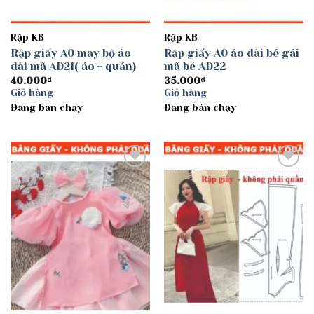
Rập KB
Rập KB
Rập giấy A0 may bộ áo
Rập giấy A0 áo dài bé gái
dài mã AD21( áo + quần)
mã bé AD22
40.000
₫
35.000
₫
Giỏ hàng
Giỏ hàng
Đang bán chạy
Đang bán chạy
Add to
Add to
wishlist
wishlist