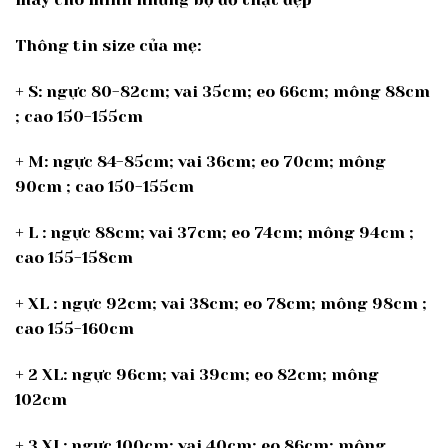
Thông tin size của mẹ:
+ S: ngực 80-82cm; vai 35cm; eo 66cm; mông 88cm
; cao 150-155cm
+ M: ngực 84-85cm; vai 36cm; eo 70cm; mông
90cm ; cao 150-155cm
+ L : ngực 88cm; vai 37cm; eo 74cm; mông 94cm ;
cao 155-158cm
+ XL : ngực 92cm; vai 38cm; eo 78cm; mông 98cm ;
cao 155-160cm
+ 2 XL: ngực 96cm; vai 39cm; eo 82cm; mông
102cm
+ 3 XL: ngực 100cm; vai 40cm; eo 86cm; mông