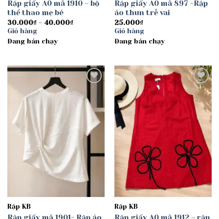
Rập giấy A0 mã 1910 – bộ
Rập giấy A0 mã 897 -Rập
thể thao mẹ bé
áo thun trễ vai
Khoảng
30.000
₫
–
40.000
₫
25.000
₫
giá:
Giỏ hàng
Giỏ hàng
từ
Đang bán chạy
30.000₫
Đang bán chạy
đến
40.000₫
Add to
Add to
wishlist
wishlist
Rập KB
Rập KB
Rập giấy mã 1901- Rập áo
Rập giấy A0 mã 1912 – rập