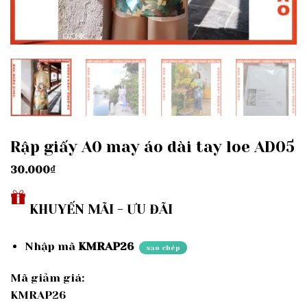
Rập giấy A0 may áo dài tay loe AD05
30.000
₫
KHUYẾN MÃI - ƯU ĐÃI
Nhập mã
KMRAP26
sao chép
Mã giảm giá:
KMRAP26