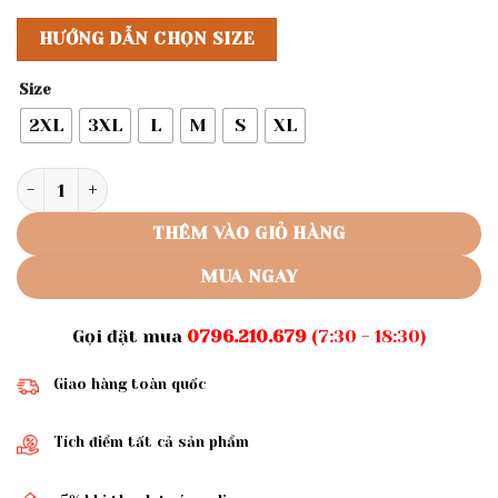
HƯỚNG DẪN CHỌN SIZE
Size
2XL
3XL
L
M
S
XL
Rập giấy A0 may áo dài tay loe AD05 số lượng
THÊM VÀO GIỎ HÀNG
MUA NGAY
Gọi đặt mua
0796.210.679
(7:30 - 18:30)
Giao hàng toàn quốc
Tích điểm tất cả sản phẩm