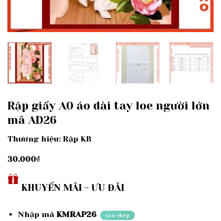
Rập giấy A0 áo dài tay loe người lớn
mã AD26
Thương hiệu: Rập KB
30.000
₫
KHUYẾN MÃI - ƯU ĐÃI
Nhập mã
KMRAP26
sao chép