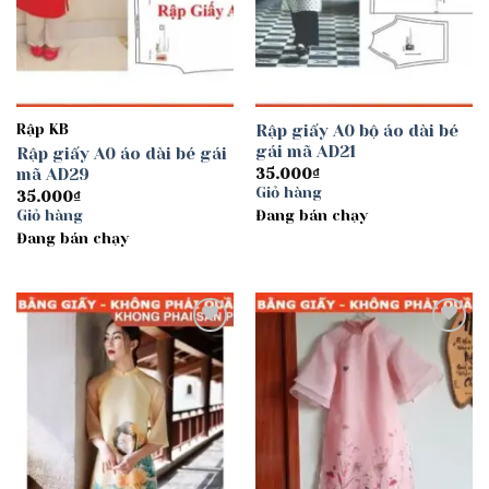
Rập KB
Rập giấy A0 bộ áo dài bé
gái mã AD21
Rập giấy A0 áo dài bé gái
mã AD29
35.000
₫
Giỏ hàng
35.000
₫
Giỏ hàng
Đang bán chạy
Đang bán chạy
Add to
Add to
wishlist
wishlist