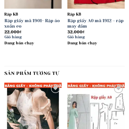
Rập KB
Rập KB
Rập giấy mã 1901- Rập áo
Rập giấy A0 mã 1912 – rập
xoắn eo
may đầm
22.000
₫
32.000
₫
Giỏ hàng
Giỏ hàng
Đang bán chạy
Đang bán chạy
SẢN PHẨM TƯƠNG TỰ
Add to
Add to
wishlist
wishlist