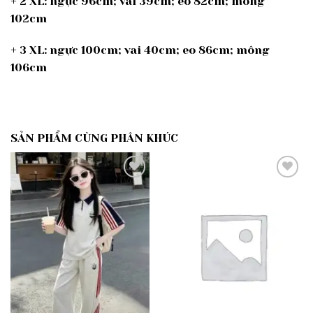
+ 2 XL: ngực 96cm; vai 39cm; eo 82cm; mông
102cm
+ 3 XL: ngực 100cm; vai 40cm; eo 86cm; mông
106cm
SẢN PHẨM CÙNG PHÂN KHÚC
Add to
Add to
wishlist
wishlist