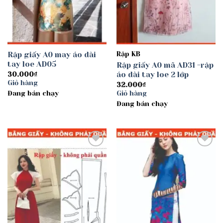
Rập giấy A0 may áo dài
Rập KB
tay loe AD05
Rập giấy A0 mã AD31 -rập
áo dài tay loe 2 lớp
30.000
₫
Giỏ hàng
32.000
₫
Đang bán chạy
Giỏ hàng
Đang bán chạy
Add to
Add to
wishlist
wishlist