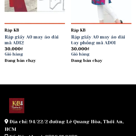
Rập KB
Rập KB
Rập giấy A0 may áo dài
Rập giấy A0 may áo dài
mã AD12
tay phồng mã AD01
30.000
₫
30.000
₫
Giỏ hàng
Giỏ hàng
Đang bán chạy
Đang bán chạy
Địa chỉ: 94/22/2 đường Lê Quang Hòa, Thới An,
HCM