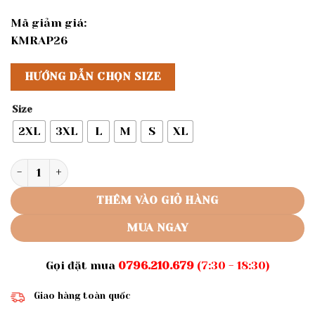
Mã giảm giá:
KMRAP26
HƯỚNG DẪN CHỌN SIZE
Size
2XL
3XL
L
M
S
XL
Rập giấy A0 áo dài tay loe người lớn mã AD26 số lượng
THÊM VÀO GIỎ HÀNG
MUA NGAY
Gọi đặt mua
0796.210.679
(7:30 - 18:30)
Giao hàng toàn quốc