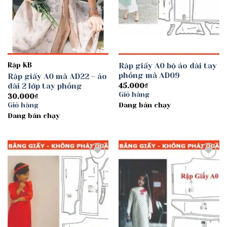
Rập KB
Rập giấy A0 bộ áo dài tay
phồng mã AD09
Rập giấy A0 mã AD22 – áo
dài 2 lớp tay phồng
45.000
₫
Giỏ hàng
30.000
₫
Giỏ hàng
Đang bán chạy
Đang bán chạy
Add to
Add to
wishlist
wishlist