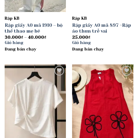
Rập KB
Rập KB
Rập giấy A0 mã 1910 – bộ
Rập giấy A0 mã 897 -Rập
thể thao mẹ bé
áo thun trễ vai
Khoảng
30.000
₫
–
40.000
₫
25.000
₫
giá:
Giỏ hàng
Giỏ hàng
từ
Đang bán chạy
30.000₫
Đang bán chạy
đến
40.000₫
Add to
Add to
wishlist
wishlist