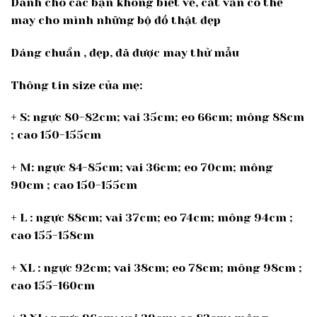
Dành cho các bạn không biết vẽ, cắt vẫn có thể
may cho mình những bộ đồ thật đẹp
Dáng chuẩn , đẹp, đã được may thử mẫu
Thông tin size của mẹ:
+ S: ngực 80-82cm; vai 35cm; eo 66cm; mông 88cm
; cao 150-155cm
+ M: ngực 84-85cm; vai 36cm; eo 70cm; mông
90cm ; cao 150-155cm
+ L : ngực 88cm; vai 37cm; eo 74cm; mông 94cm ;
cao 155-158cm
+ XL : ngực 92cm; vai 38cm; eo 78cm; mông 98cm ;
cao 155-160cm