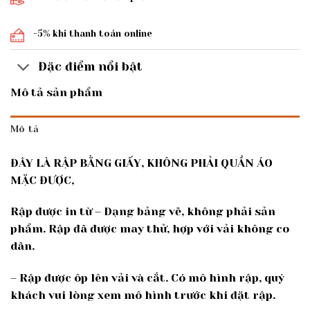
-5% khi thanh toán online
Đặc điểm nổi bật
Mô tả sản phẩm
Mô tả
ĐÂY LÀ RẬP BẰNG GIẤY, KHÔNG PHẢI QUẦN ÁO
MẶC ĐƯỢC,
Rập được in từ – Dạng bảng vẽ, không phải sản
phẩm. Rập đã được may thử, hợp với vải không co
dãn.
– Rập được ôp lên vải và cắt. Có mô hình rập, quý
khách vui lòng xem mô hình trước khi đặt rập.