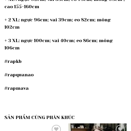
cao 155-160cm
+ 2 XL: ngực 96cm; vai 39cm; eo 82cm; mông
102cm
+ 3 XL: ngực 100cm; vai 40cm; eo 86cm; mông
106cm
#rapkb
#rapquanao
#rapmava
SẢN PHẨM CÙNG PHÂN KHÚC