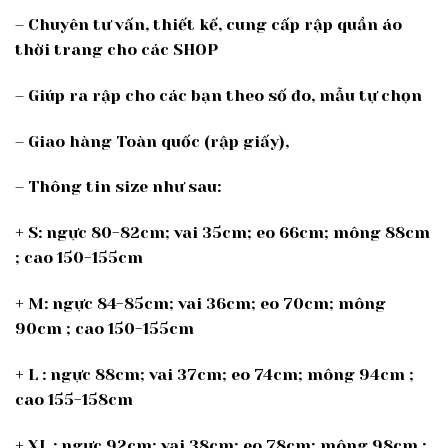
– Chuyên tư vấn, thiết kế, cung cấp rập quần áo
thời trang cho các SHOP
– Giúp ra rập cho các bạn theo số đo, mẫu tự chọn
– Giao hàng Toàn quốc (rập giấy),
– Thông tin size như sau:
+ S: ngực 80-82cm; vai 35cm; eo 66cm; mông 88cm
; cao 150-155cm
+ M: ngực 84-85cm; vai 36cm; eo 70cm; mông
90cm ; cao 150-155cm
+ L : ngực 88cm; vai 37cm; eo 74cm; mông 94cm ;
cao 155-158cm
+ XL : ngực 92cm; vai 38cm; eo 78cm; mông 98cm ;