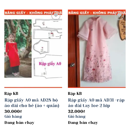
Add to
Add to
wishlist
wishlist
Rập KB
Rập KB
Rập giấy A0 mã AD28 bộ
Rập giấy A0 mã AD31 -rập
áo dài cho bé (áo + quần)
áo dài tay loe 2 lớp
30.000
₫
32.000
₫
Giỏ hàng
Giỏ hàng
Đang bán chạy
Đang bán chạy