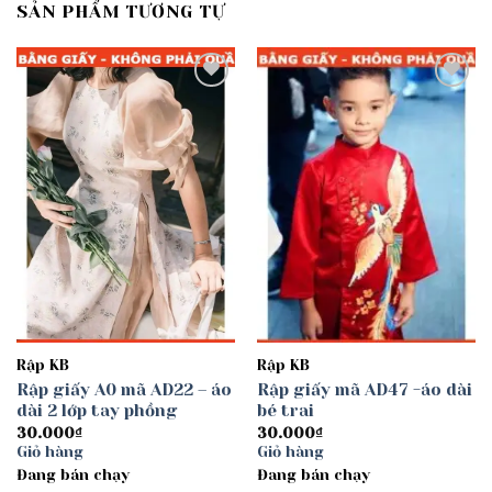
SẢN PHẨM TƯƠNG TỰ
Add to
Add to
wishlist
wishlist
Rập KB
Rập KB
Rập giấy A0 mã AD22 – áo
Rập giấy mã AD47 -áo dài
dài 2 lớp tay phồng
bé trai
30.000
₫
30.000
₫
Giỏ hàng
Giỏ hàng
Đang bán chạy
Đang bán chạy