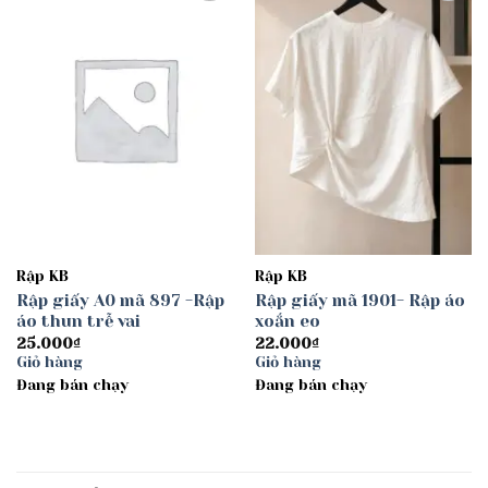
Add to
Add to
wishlist
wishlist
Rập KB
Rập KB
Rập giấy A0 mã 897 -Rập
Rập giấy mã 1901- Rập áo
áo thun trễ vai
xoắn eo
25.000
₫
22.000
₫
Giỏ hàng
Giỏ hàng
Đang bán chạy
Đang bán chạy