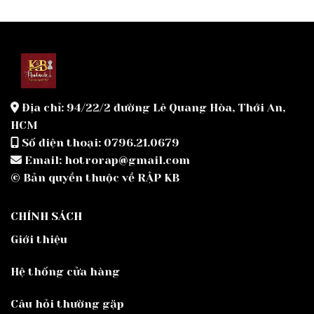
Địa chỉ: 94/22/2 đường Lê Quang Hòa, Thới An,
HCM
Số điện thoại: 0796.21.0679
Email: hotrorap@gmail.com
© Bản quyền thuộc về RẬP KB
CHÍNH SÁCH
Giới thiệu
Hệ thống cửa hàng
Câu hỏi thường gặp