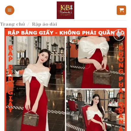
Bỏ
qua
nội
Trang chủ
/
Rập áo dài
dung
Add to
wishlist