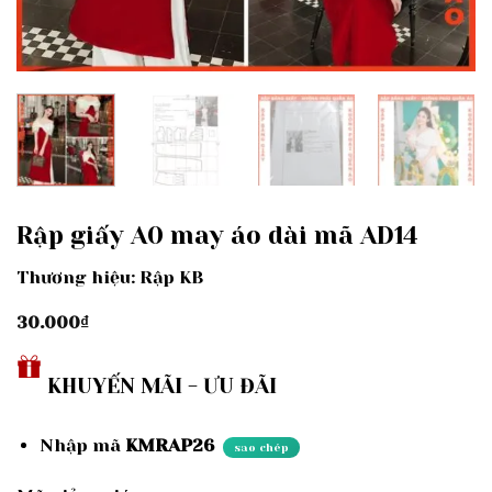
Rập giấy A0 may áo dài mã AD14
Thương hiệu: Rập KB
30.000
₫
KHUYẾN MÃI - ƯU ĐÃI
Nhập mã
KMRAP26
sao chép