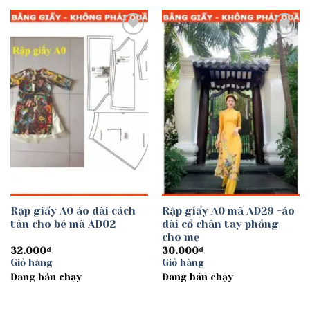
Add to
Add to
wishlist
wishlist
Rập giấy A0 áo dài cách
Rập giấy A0 mã AD29 -áo
tân cho bé mã AD02
dài cổ chân tay phồng
cho mẹ
32.000
₫
30.000
₫
Giỏ hàng
Giỏ hàng
Đang bán chạy
Đang bán chạy