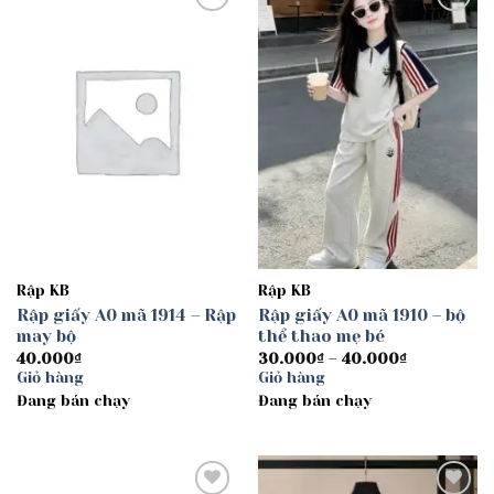
Add to
Add to
wishlist
wishlist
Rập KB
Rập KB
Rập giấy A0 mã 1914 – Rập
Rập giấy A0 mã 1910 – bộ
may bộ
thể thao mẹ bé
Khoảng
40.000
₫
30.000
₫
–
40.000
₫
giá:
Giỏ hàng
Giỏ hàng
từ
Đang bán chạy
Đang bán chạy
30.000₫
đến
40.000₫