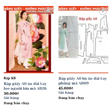
Add to
Add to
wishlist
wishlist
Rập KB
Rập giấy A0 bộ áo dài tay
phồng mã AD09
Rập giấy A0 áo dài tay
loe người lớn mã AD26
45.000
₫
Giỏ hàng
30.000
₫
Giỏ hàng
Đang bán chạy
Đang bán chạy