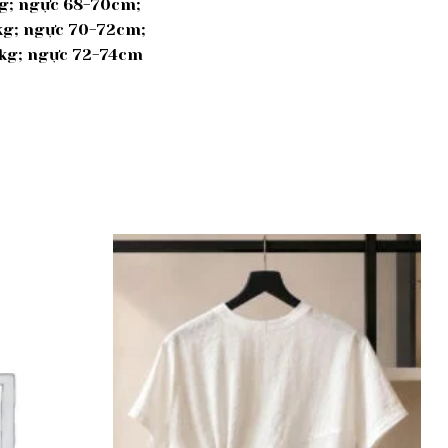
kg; ngực 68-70cm;
6kg; ngực 70-72cm;
0kg; ngực 72-74cm
Add to
Add to
wishlist
wishlist