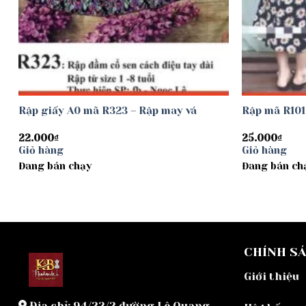
Rập giấy A0 mã R323 – Rập may vá
Rập mã R101
22.000
₫
25.000
₫
Giỏ hàng
Giỏ hàng
Đang bán chạy
Đang bán ch
CHÍNH S
Giới thiệu
Địa chỉ: 94/22/2 đường Lê Quang