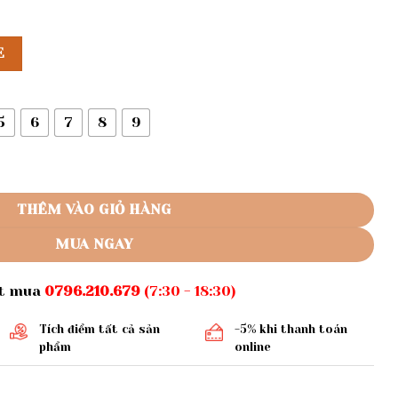
E
5
6
7
8
9
ay vá số lượng
THÊM VÀO GIỎ HÀNG
MUA NGAY
ặt mua
0796.210.679
(7:30 - 18:30)
Tích điểm tất cả sản
-5% khi thanh toán
phẩm
online