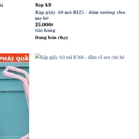
ái
Rập KB
Rập giấy A0 mã R125 – đầm suông cho
mẹ bé
25.000
₫
Giỏ hàng
Đang bán chạy
Add to
Add to
wishlist
wishlist