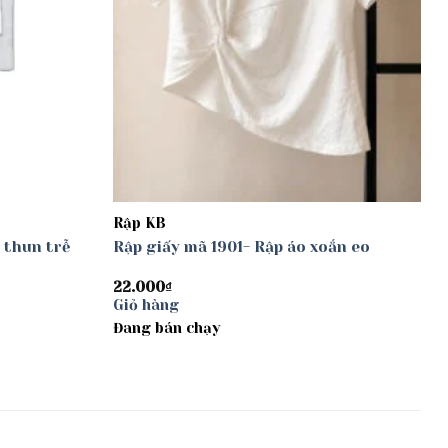
Rập KB
 thun trễ
Rập giấy mã 1901- Rập áo xoắn eo
22.000
₫
Giỏ hàng
Đang bán chạy