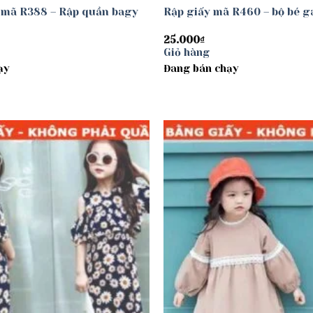
 mã R388 – Rập quần bagy
Rập giấy mã R460 – bộ bé g
25.000
₫
Giỏ hàng
ạy
Đang bán chạy
Add to
wishlist