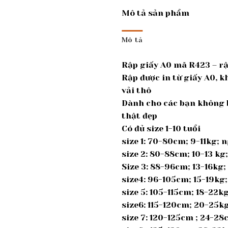
Mô tả sản phẩm
Mô tả
Rập giấy A0 mã R423 – rậ
Rập được in từ giấy A0, k
vải thô
Dành cho các bạn không b
thật đẹp
Có đủ size 1-10 tuổi
size 1: 70-80cm; 9-11kg;
size 2: 80-88cm; 10-13 k
Size 3: 88-96cm; 13-16kg
size4: 96-105cm; 15-19kg
size 5: 105-115cm; 18-22
size6: 115-120cm; 20-25k
size 7: 120-125cm ; 24-2