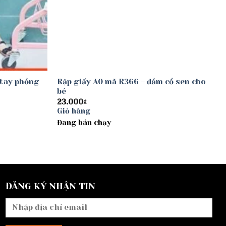
 tay phồng
Rập giấy A0 mã R366 – đầm cổ sen cho
bé
23.000
₫
Giỏ hàng
Đang bán chạy
ĐĂNG KÝ NHẬN TIN