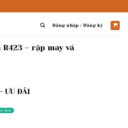
Đăng nhập / Đăng ký
 R423 – rập may vá
 ƯU ĐÃI
ao chép