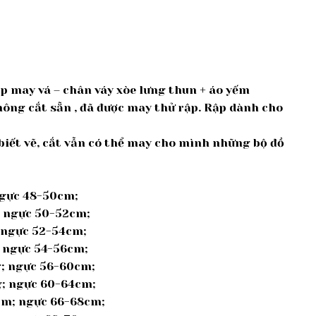
p may vá – chân váy xòe lưng thun + áo yếm
hông cắt sẵn , đã được may thử rập. Rập dành cho
iết vẽ, cắt vẫn có thể may cho mình những bộ đồ
 ngực 48-50cm;
g; ngực 50-52cm;
; ngực 52-54cm;
; ngực 54-56cm;
kg; ngực 56-60cm;
g; ngực 60-64cm;
8cm; ngực 66-68cm;