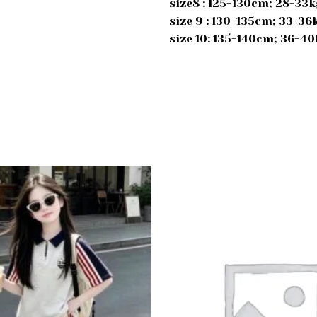
size8 : 125-130cm; 28-33
size 9 : 130-135cm; 33-3
size 10: 135-140cm; 36-4
Add to
wishlist