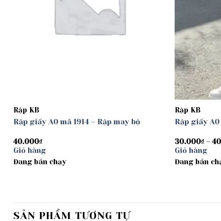
Rập KB
Rập KB
Rập giấy A0 mã 1914 – Rập may bộ
Rập giấy A0
40.000
₫
30.000
₫
–
40
Giỏ hàng
Giỏ hàng
Đang bán chạy
Đang bán ch
SẢN PHẨM TƯƠNG TỰ