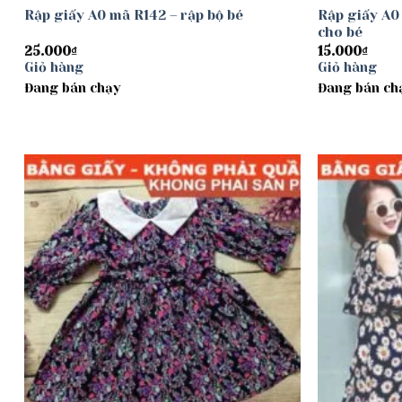
Rập giấy A0 mã R142 – rập bộ bé
Rập giấy A0
cho bé
25.000
₫
15.000
₫
Giỏ hàng
Giỏ hàng
Đang bán chạy
Đang bán ch
Add to
wishlist