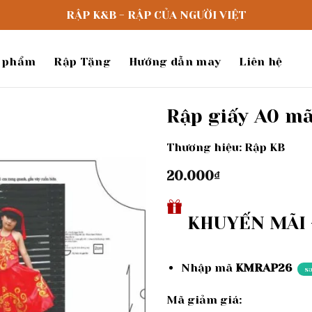
RẬP K&B - RẬP CỦA NGƯỜI VIỆT
 phẩm
Rập Tặng
Hướng dẫn may
Liên hệ
Rập giấy A0 mã
Thương hiệu: Rập KB
Add to
wishlist
20.000
₫
KHUYẾN MÃI -
Nhập mã
KMRAP26
s
Mã giảm giá: