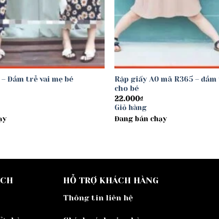
 – Đầm trễ vai mẹ bé
Rập giấy A0 mã R365 – đầm
cho bé
22.000
₫
Giỏ hàng
ạy
Đang bán chạy
ÁCH
HỖ TRỢ KHÁCH HÀNG
Thông tin liên hệ