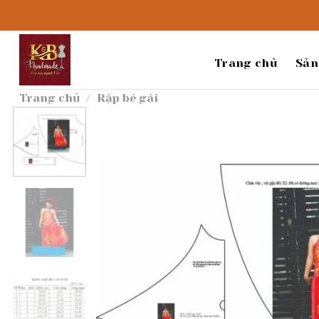
Bỏ
qua
nội
dung
Trang chủ
Sản
Trang chủ
/
Rập bé gái