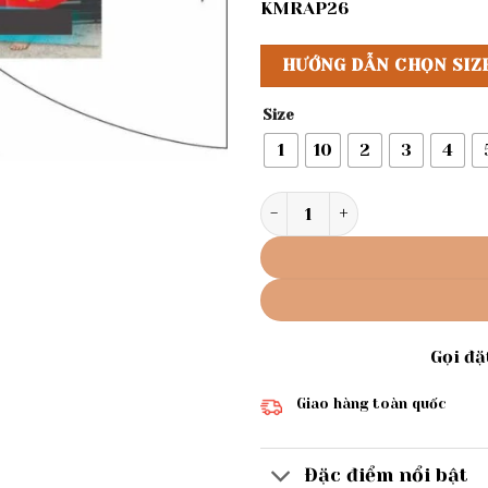
KMRAP26
HƯỚNG DẪN CHỌN SIZ
Size
1
10
2
3
4
Rập giấy A0 mã R423 - rập m
Gọi đ
Giao hàng toàn quốc
Đặc điểm nổi bật