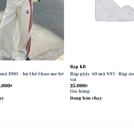
Rập KB
 mã 1910 – bộ thể thao mẹ bé
Rập giấy A0 mã 897 -Rập áo
vai
Khoảng
.000
₫
25.000
₫
giá:
Giỏ hàng
từ
ạy
30.000₫
Đang bán chạy
đến
40.000₫