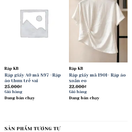
wishlist
wishlist
Rập KB
Rập KB
Rập giấy A0 mã 897 -Rập
Rập giấy mã 1901- Rập áo
áo thun trễ vai
xoắn eo
25.000
₫
22.000
₫
Giỏ hàng
Giỏ hàng
Đang bán chạy
Đang bán chạy
SẢN PHẨM TƯƠNG TỰ