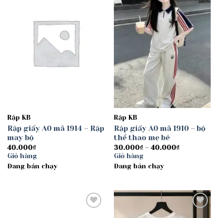
Add to
Add to
wishlist
wishlist
Rập KB
Rập KB
Rập giấy A0 mã 1914 – Rập
Rập giấy A0 mã 1910 – bộ
may bộ
thể thao mẹ bé
Khoảng
40.000
₫
30.000
₫
–
40.000
₫
giá:
Giỏ hàng
Giỏ hàng
từ
Đang bán chạy
Đang bán chạy
30.000₫
đến
40.000₫
Add to
Add to