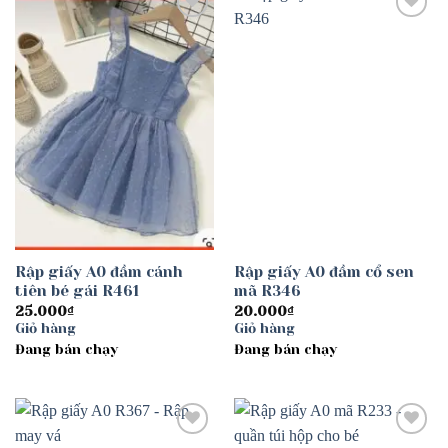
Add to
Add to
wishlist
wishlist
Rập giấy A0 đầm cánh
Rập giấy A0 đầm cổ sen
tiên bé gái R461
mã R346
25.000
₫
20.000
₫
Giỏ hàng
Giỏ hàng
Đang bán chạy
Đang bán chạy