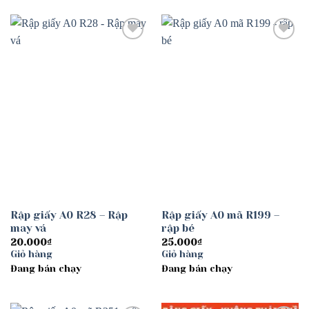
Add to
Add to
wishlist
wishlist
Rập giấy A0 R28 – Rập
Rập giấy A0 mã R199 –
may vá
rập bé
20.000
₫
25.000
₫
Giỏ hàng
Giỏ hàng
Đang bán chạy
Đang bán chạy