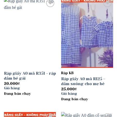
Add to
Add to
wishlist
wishlist
Rập giấy A0 mã R351 – rập
Rập KB
đầm bé gái
Rập giấy A0 mã R125 –
đầm suông cho mẹ bé
20.000
₫
Giỏ hàng
25.000
₫
Đang bán chạy
Giỏ hàng
Đang bán chạy