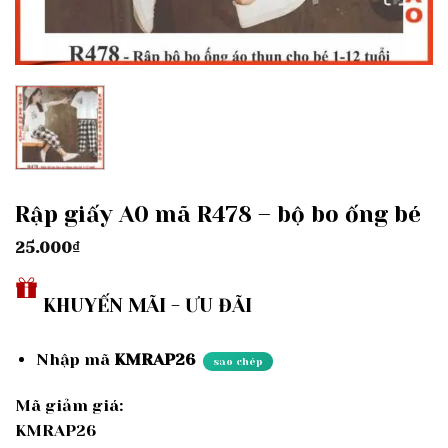
Rập giấy A0 mã R478 – bộ bo ống bé
25.000
₫
KHUYẾN MÃI - ƯU ĐÃI
Nhập mã
KMRAP26
sao chép
Mã giảm giá:
KMRAP26