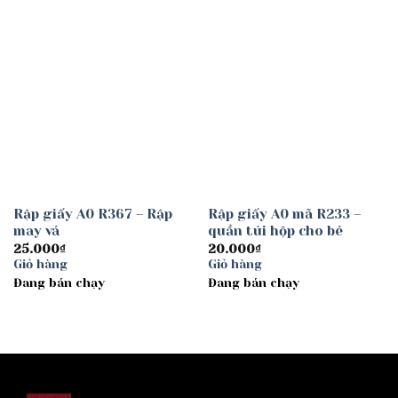
Add to
Add to
wishlist
wishlist
Rập giấy A0 R367 – Rập
Rập giấy A0 mã R233 –
may vá
quần túi hộp cho bé
25.000
₫
20.000
₫
Giỏ hàng
Giỏ hàng
Đang bán chạy
Đang bán chạy