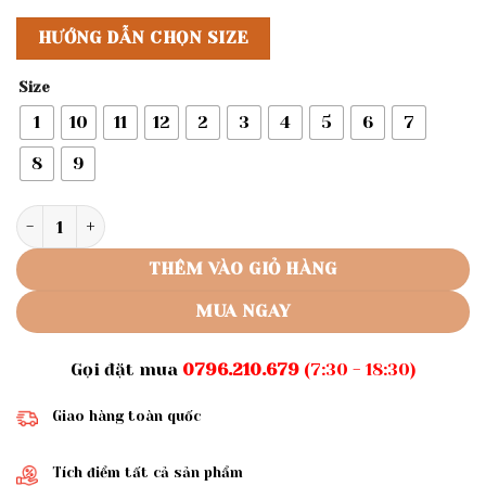
HƯỚNG DẪN CHỌN SIZE
Size
1
10
11
12
2
3
4
5
6
7
8
9
Rập giấy A0 mã R478 - bộ bo ống bé số lượng
THÊM VÀO GIỎ HÀNG
MUA NGAY
Gọi đặt mua
0796.210.679
(7:30 - 18:30)
Giao hàng toàn quốc
Tích điểm tất cả sản phẩm