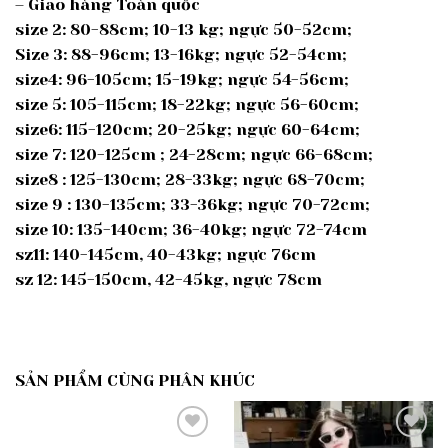
– Giao hàng Toàn quốc
size 2: 80-88cm; 10-13 kg; ngực 50-52cm;
Size 3: 88-96cm; 13-16kg; ngực 52-54cm;
size4: 96-105cm; 15-19kg; ngực 54-56cm;
size 5: 105-115cm; 18-22kg; ngực 56-60cm;
size6: 115-120cm; 20-25kg; ngực 60-64cm;
size 7: 120-125cm ; 24-28cm; ngực 66-68cm;
size8 : 125-130cm; 28-33kg; ngực 68-70cm;
size 9 : 130-135cm; 33-36kg; ngực 70-72cm;
size 10: 135-140cm; 36-40kg; ngực 72-74cm
sz11: 140-145cm, 40-43kg; ngực 76cm
sz 12: 145-150cm, 42-45kg, ngực 78cm
SẢN PHẨM CÙNG PHÂN KHÚC