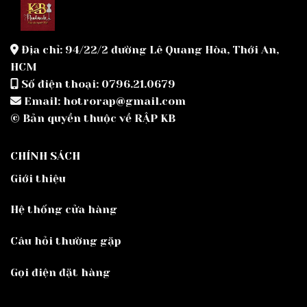
Địa chỉ: 94/22/2 đường Lê Quang Hòa, Thới An,
HCM
Số điện thoại: 0796.21.0679
Email: hotrorap@gmail.com
© Bản quyền thuộc về RẬP KB
CHÍNH SÁCH
Giới thiệu
Hệ thống cửa hàng
Câu hỏi thường gặp
Gọi điện đặt hàng