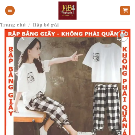
Bỏ
qua
nội
Trang chủ
/
Rập bé gái
dung
Add to
wishlist