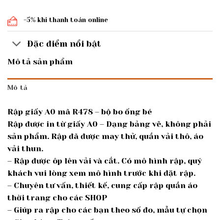
-5% khi thanh toán online
Đặc điểm nổi bật
Mô tả sản phẩm
Mô tả
Rập giấy A0 mã R478 – bộ bo ống bé
Rập được in từ giấy A0 – Dạng bảng vẽ, không phải
sản phẩm. Rập đã được may thử, quần vải thô, áo
vải thun.
– Rập được ôp lên vải và cắt. Có mô hình rập, quý
khách vui lòng xem mô hình trước khi đặt rập.
– Chuyên tư vấn, thiết kế, cung cấp rập quần áo
thời trang cho các SHOP
– Giúp ra rập cho các bạn theo số đo, mẫu tự chọn