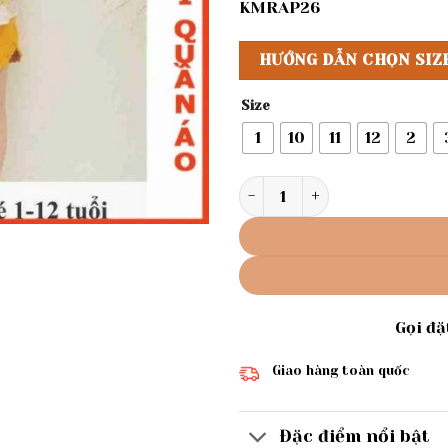
KMRAP26
HƯỚNG DẪN CHỌN SIZ
Size
1
10
11
12
2
Rập giấy A0 mã R120 - bộ đù
Gọi đ
Giao hàng toàn quốc
Đặc điểm nổi bật