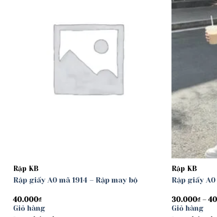
Rập KB
Rập KB
Rập giấy A0 mã 1914 – Rập may bộ
Rập giấy A0
40.000
₫
30.000
₫
–
40
Giỏ hàng
Giỏ hàng