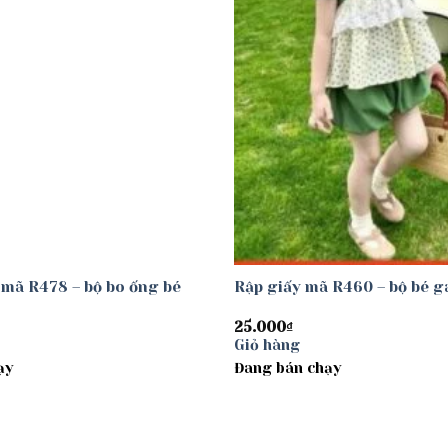
 mã R478 – bộ bo ống bé
Rập giấy mã R460 – bộ bé g
25.000
₫
Giỏ hàng
ạy
Đang bán chạy