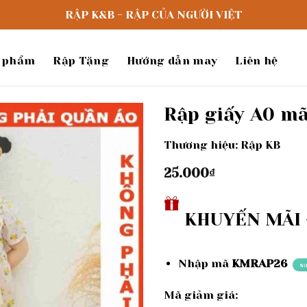
RẬP K&B - RẬP CỦA NGƯỜI VIỆT
 phẩm
Rập Tặng
Hướng dẫn may
Liên hệ
Rập giấy A0 mã
Thương hiệu: Rập KB
Add to
wishlist
25.000
₫
KHUYẾN MÃI -
Nhập mã
KMRAP26
s
Mã giảm giá: