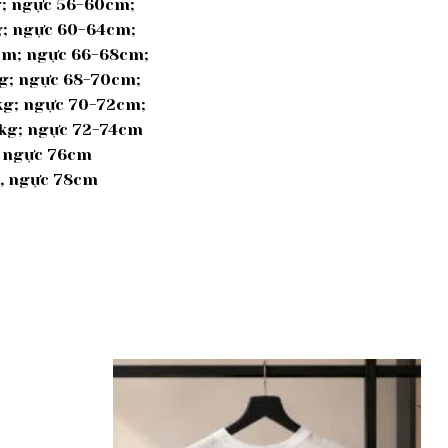
kg; ngực 56-60cm;
g; ngực 60-64cm;
8cm; ngực 66-68cm;
kg; ngực 68-70cm;
6kg; ngực 70-72cm;
0kg; ngực 72-74cm
; ngực 76cm
g, ngực 78cm
Add to
Add to
wishlist
wishlist