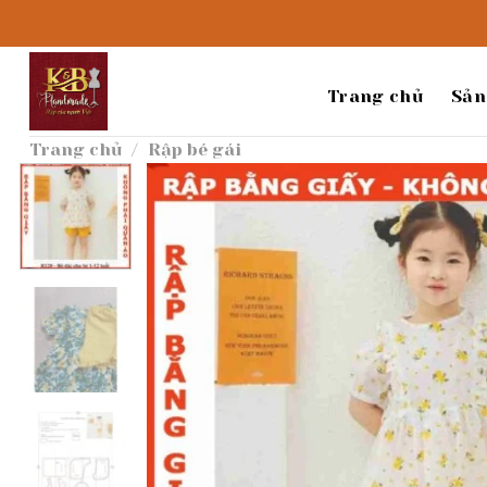
Bỏ
qua
nội
dung
Trang chủ
Sản
Trang chủ
/
Rập bé gái