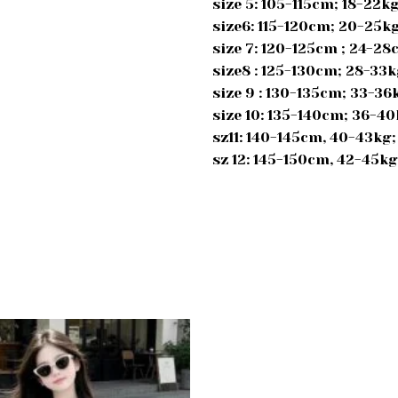
size 5: 105-115cm; 18-22
size6: 115-120cm; 20-25k
size 7: 120-125cm ; 24-2
size8 : 125-130cm; 28-33
size 9 : 130-135cm; 33-3
size 10: 135-140cm; 36-4
sz11: 140-145cm, 40-43kg
sz 12: 145-150cm, 42-45k
Add to
wishlist