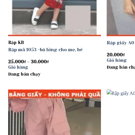
Rập KB
Rập giấy A0
Rập mã 1053 -bộ lửng cho mẹ, bé
20.000
₫
Giỏ hàng
Khoảng
25.000
₫
–
30.000
₫
giá:
Giỏ hàng
Đang bán ch
từ
Đang bán chạy
25.000₫
đến
30.000₫
Add to
wishlist