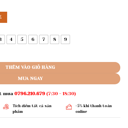
E
3
4
5
6
7
8
9
i bé gái số lượng
THÊM VÀO GIỎ HÀNG
MUA NGAY
ặt mua
0796.210.679
(7:30 - 18:30)
Tích điểm tất cả sản
-5% khi thanh toán
phẩm
online