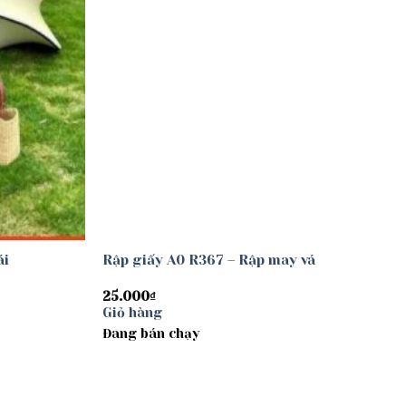
ái
Rập giấy A0 R367 – Rập may vá
25.000
₫
Giỏ hàng
Đang bán chạy