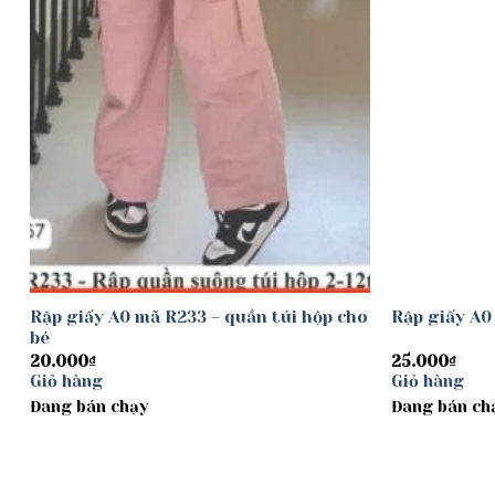
Rập giấy A0 mã R233 – quần túi hộp cho
Rập giấy A0
bé
20.000
₫
25.000
₫
Giỏ hàng
Giỏ hàng
Đang bán chạy
Đang bán ch