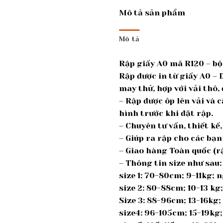
Mô tả sản phẩm
Mô tả
Rập giấy A0 mã R120 – bộ 
Rập được in từ giấy A0 –
may thử, hợp với vải thô, 
– Rập được ôp lên vải và 
hình trước khi đặt rập.
– Chuyên tư vấn, thiết k
– Giúp ra rập cho các bạn
– Giao hàng Toàn quốc (rậ
– Thông tin size như sau:
size 1: 70-80cm; 9-11kg;
size 2: 80-88cm; 10-13 k
Size 3: 88-96cm; 13-16kg
size4: 96-105cm; 15-19kg