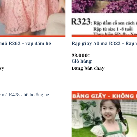
 mã R263 – rập đầm bé
Rập giấy A0 mã R323 – Rập 
22.000
₫
Giỏ hàng
ạy
Đang bán chạy
Add to
wishlist