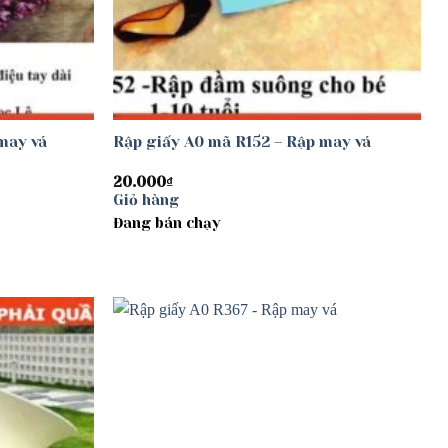
may vá
Rập giấy A0 mã R152 – Rập may vá
20.000
₫
Giỏ hàng
Đang bán chạy
Add to
Add to
wishlist
wishlist