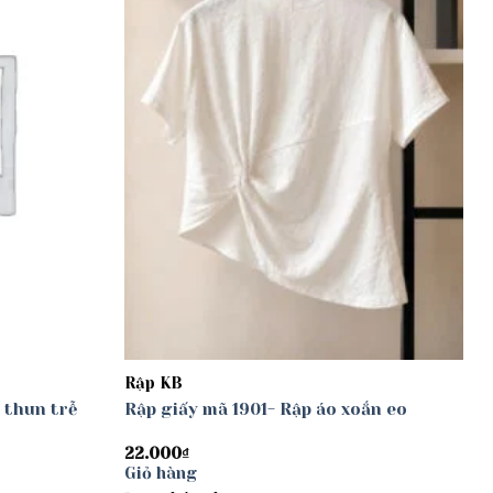
Rập KB
 thun trễ
Rập giấy mã 1901- Rập áo xoắn eo
22.000
₫
Giỏ hàng