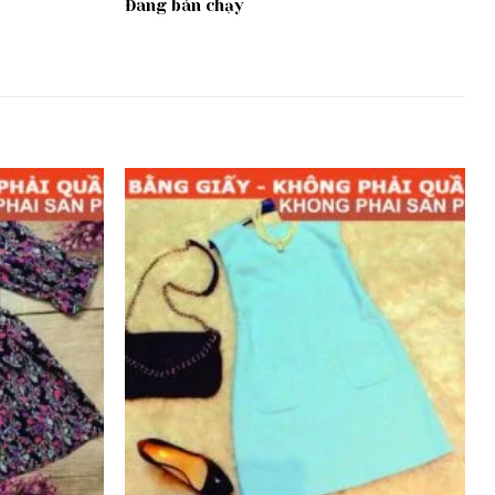
Đang bán chạy
Add to
Add to
wishlist
wishlist