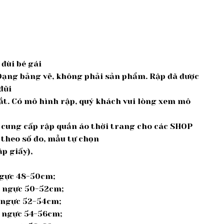
đùi bé gái
 Dạng bảng vẽ, không phải sản phẩm. Rập đã được
đũi
cắt. Có mô hình rập, quý khách vui lòng xem mô
ế, cung cấp rập quần áo thời trang cho các SHOP
 theo số đo, mẫu tự chọn
p giấy),
 ngực 48-50cm;
g; ngực 50-52cm;
; ngực 52-54cm;
; ngực 54-56cm;