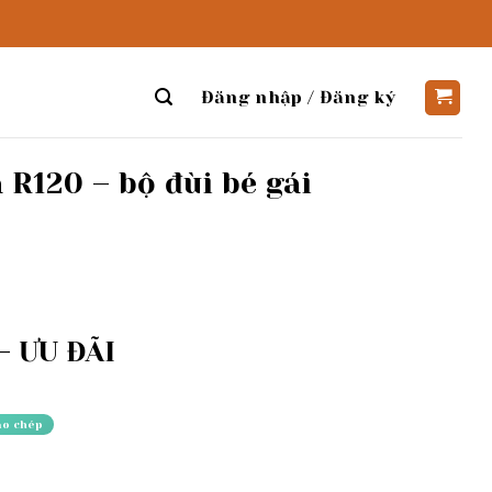
Đăng nhập / Đăng ký
 R120 – bộ đùi bé gái
 ƯU ĐÃI
ao chép