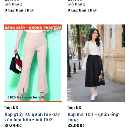
Giỏ hàng
Giỏ hàng
Đang bán chạy
Đang bán chạy
Add to
Add to
wishlist
wishlist
Rập KB
Rập KB
Rập giấy A0 quần loe dây
Rập mã 404 – quần ống
kéo bên hông mã 1102
rộng
20.000
₫
22.000
₫