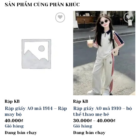
SẢN PHẨM CÙNG PHÂN KHÚC
Add to
Add to
wishlist
wishlist
Rập KB
Rập KB
Rập giấy A0 mã 1914 – Rập
Rập giấy A0 mã 1910 – bộ
may bộ
thể thao mẹ bé
Khoảng
40.000
₫
30.000
₫
–
40.000
₫
giá:
Giỏ hàng
Giỏ hàng
từ
Đang bán chạy
Đang bán chạy
30.000₫
đến