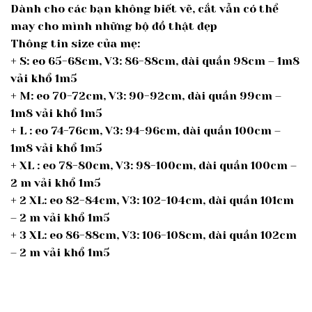
Dành cho các bạn không biết vẽ, cắt vẫn có thể
may cho mình những bộ đồ thật đẹp
Thông tin size của mẹ:
+ S: eo 65-68cm, V3: 86-88cm, dài quần 98cm – 1m8
vải khổ 1m5
+ M: eo 70-72cm, V3: 90-92cm, dài quần 99cm –
1m8 vải khổ 1m5
+ L : eo 74-76cm, V3: 94-96cm, dài quần 100cm –
1m8 vải khổ 1m5
+ XL : eo 78-80cm, V3: 98-100cm, dài quần 100cm –
2 m vải khổ 1m5
+ 2 XL: eo 82-84cm, V3: 102-104cm, dài quần 101cm
– 2 m vải khổ 1m5
+ 3 XL: eo 86-88cm, V3: 106-108cm, dài quần 102cm
– 2 m vải khổ 1m5