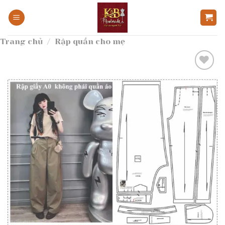
Bỏ
qua
nội
Trang chủ
/
Rập quần cho mẹ
dung
Add to
wishlist