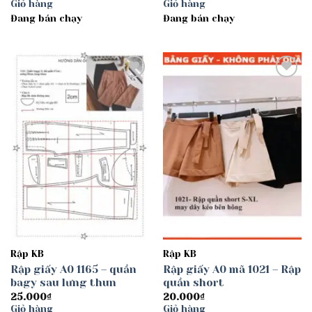
Giỏ hàng
Giỏ hàng
Đang bán chạy
Đang bán chạy
Add to
Add to
wishlist
wishlist
Rập KB
Rập KB
Rập giấy A0 1165 – quần
Rập giấy A0 mã 1021 – Rập
bagy sau lưng thun
quần short
25.000
₫
20.000
₫
Giỏ hàng
Giỏ hàng