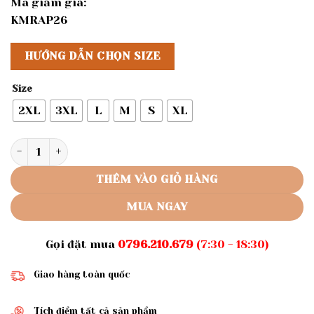
Mã giảm giá:
KMRAP26
HƯỚNG DẪN CHỌN SIZE
Size
2XL
3XL
L
M
S
XL
Rập giấy A0 mã 751 - Rập may quần số lượng
THÊM VÀO GIỎ HÀNG
MUA NGAY
Gọi đặt mua
0796.210.679
(7:30 - 18:30)
Giao hàng toàn quốc
Tích điểm tất cả sản phẩm