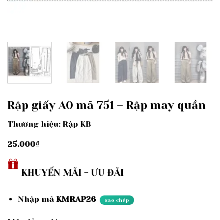
Rập giấy A0 mã 751 – Rập may quần
Thương hiệu: Rập KB
25.000
₫
KHUYẾN MÃI - ƯU ĐÃI
Nhập mã
KMRAP26
sao chép