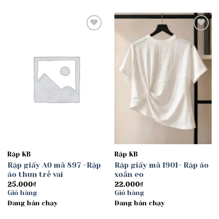
40.000₫
Add to
Add to
wishlist
wishlist
Rập KB
Rập KB
Rập giấy A0 mã 897 -Rập
Rập giấy mã 1901- Rập áo
áo thun trễ vai
xoắn eo
25.000
₫
22.000
₫
Giỏ hàng
Giỏ hàng
Đang bán chạy
Đang bán chạy