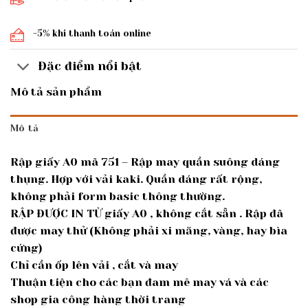
-5% khi thanh toán online
Đặc điểm nổi bật
Mô tả sản phẩm
Mô tả
Rập giấy A0 mã 751 – Rập may quần suông dáng
thụng. Hợp với vải kaki. Quần dáng rất rộng,
không phải form basic thông thường.
RẬP ĐƯỢC IN TỪ giấy A0 , không cắt sẵn . Rập đã
được may thử (Không phải xi măng, vàng, hay bìa
cứng)
Chỉ cần ốp lên vải , cắt và may
Thuận tiện cho các bạn đam mê may vá và các
shop gia công hàng thời trang