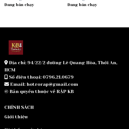
Đang bán chạy
Đang bán chạy
Địa chỉ: 94/22/2 đường Lê Quang Hòa, Thới An,
HCM
Số điện thoại: 0796.21.0679
Email: hotrorap@gmail.com
© Bản quyền thuộc về RẬP KB
CHÍNH SÁCH
Giới thiệu