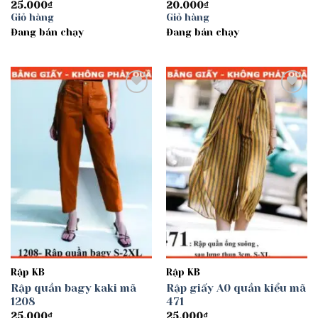
25.000
₫
20.000
₫
Giỏ hàng
Giỏ hàng
Đang bán chạy
Đang bán chạy
Add to
Add to
wishlist
wishlist
Rập KB
Rập KB
Rập quần bagy kaki mã
Rập giấy A0 quần kiểu mã
1208
471
25.000
₫
25.000
₫