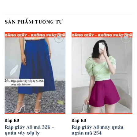
SẢN PHẨM TƯƠNG TỰ
Add to
Add to
wishlist
wishlist
Rập KB
Rập KB
Rập giấy A0 mã 326 –
Rập giấy A0 may quần
quần váy xếp ly
ngắn mã 254