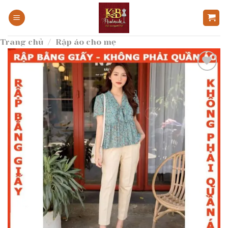
Bỏ
qua
nội
Trang chủ
/
Rập áo cho mẹ
dung
Add to
wishlist