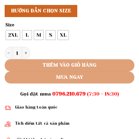
HƯỚNG DẪN CHỌN SIZE
Size
2XL
L
M
S
XL
Rập giấy A0 mã 750 - áo thắt nơ số lượng
THÊM VÀO GIỎ HÀNG
MUA NGAY
Gọi đặt mua
0796.210.679
(7:30 - 18:30)
Giao hàng toàn quốc
Tích điểm tất cả sản phẩm