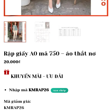
Rập giấy A0 mã 750 – áo thắt nơ
20.000
₫
KHUYẾN MÃI - ƯU ĐÃI
Nhập mã
KMRAP26
sao chép
Mã giảm giá:
KMRAP26