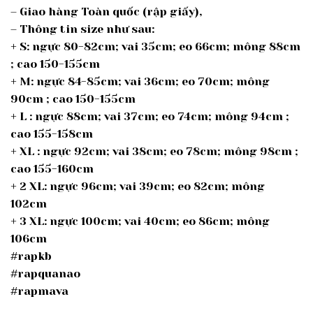
– Giao hàng Toàn quốc (rập giấy),
– Thông tin size như sau:
+ S: ngực 80-82cm; vai 35cm; eo 66cm; mông 88cm
; cao 150-155cm
+ M: ngực 84-85cm; vai 36cm; eo 70cm; mông
90cm ; cao 150-155cm
+ L : ngực 88cm; vai 37cm; eo 74cm; mông 94cm ;
cao 155-158cm
+ XL : ngực 92cm; vai 38cm; eo 78cm; mông 98cm ;
cao 155-160cm
+ 2 XL: ngực 96cm; vai 39cm; eo 82cm; mông
102cm
+ 3 XL: ngực 100cm; vai 40cm; eo 86cm; mông
106cm
#rapkb
#rapquanao
#rapmava