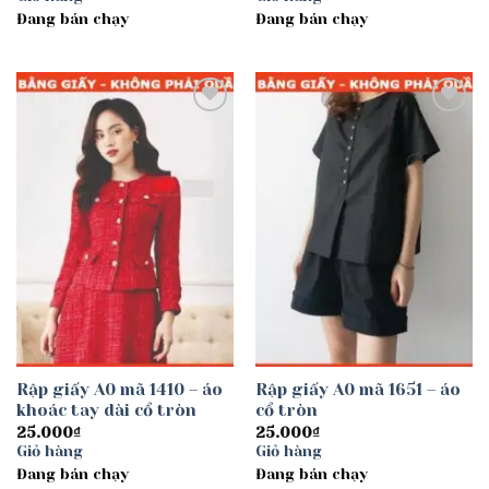
Đang bán chạy
Đang bán chạy
Add to
Add to
wishlist
wishlist
Rập giấy A0 mã 1410 – áo
Rập giấy A0 mã 1651 – áo
khoác tay dài cổ tròn
cổ tròn
25.000
₫
25.000
₫
Giỏ hàng
Giỏ hàng
Đang bán chạy
Đang bán chạy