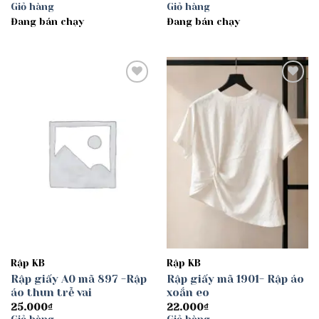
giá:
Giỏ hàng
Giỏ hàng
từ
Đang bán chạy
Đang bán chạy
30.000₫
đến
40.000₫
Add to
Add to
wishlist
wishlist
Rập KB
Rập KB
Rập giấy A0 mã 897 -Rập
Rập giấy mã 1901- Rập áo
áo thun trễ vai
xoắn eo
25.000
₫
22.000
₫