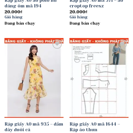
Rập giấy A0 áo polo nữ
Rập giấy A0 mã 571 – áo
dáng ôm mã 194
croptop freesz
20.000
₫
20.000
₫
Giỏ hàng
Giỏ hàng
Đang bán chạy
Đang bán chạy
Add to
Add to
wishlist
wishlist
Rập giấy A0 mã 935 – đầm
Rập giấy A0 mã 1644 –
dây đuôi cá
Rập áo thun