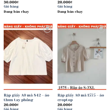
30.000
₫
20.000
₫
Giỏ hàng
Giỏ hàng
Đang bán chạy
Đang bán chạy
Add to
Add to
wishlist
wishlist
Rập giấy A0 mã 842 – áo
Rập giấy A0 mã 1575 – áo
thun tay phồng
croptop
20.000
₫
20.000
₫
Giỏ hàng
Giỏ hàng