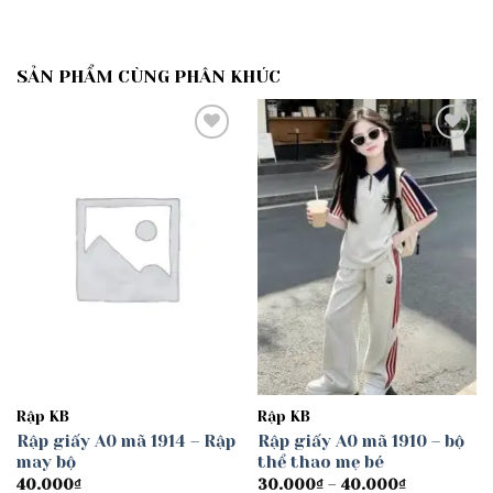
SẢN PHẨM CÙNG PHÂN KHÚC
Add to
Add to
wishlist
wishlist
Rập KB
Rập KB
Rập giấy A0 mã 1914 – Rập
Rập giấy A0 mã 1910 – bộ
may bộ
thể thao mẹ bé
Khoảng
40.000
₫
30.000
₫
–
40.000
₫