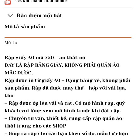
-5% khi thanh toán online
Đặc điểm nổi bật
Mô tả sản phẩm
Mô tả
Rập giấy A0 mã 750 – áo thắt nơ
ĐÂY LÀ RẬP BẰNG GIẤY, KHÔNG PHẢI QUẦN ÁO
MẶC ĐƯỢC,
Rập được in từ giấy A0 – Dạng bảng vẽ, không phải
sản phẩm. Rập đã được may thử – hợp với vải lụa,
thô
– Rập được ôp lên vải và cắt. Có mô hình rập, quý
khách vui lòng xem mô hình trước khi đặt rập.
– Chuyên tư vấn, thiết kế, cung cấp rập quần áo
thời trang cho các SHOP
– Giúp ra rập cho các bạn theo số đo, mẫu tự chọn