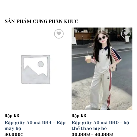
SẢN PHẨM CÙNG PHÂN KHÚC
Add to
Add to
wishlist
wishlist
Rập KB
Rập KB
Rập giấy A0 mã 1914 – Rập
Rập giấy A0 mã 1910 – bộ
may bộ
thể thao mẹ bé
Khoảng
40.000
₫
30.000
₫
–
40.000
₫