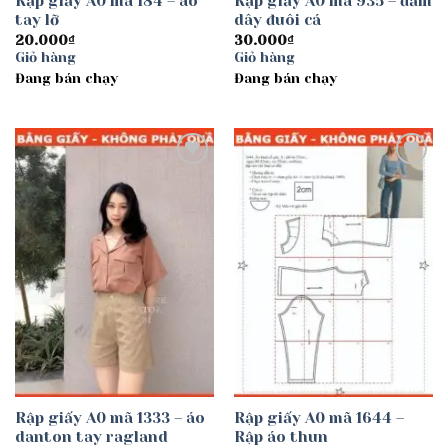
Rập giấy A0 mã 184 – áo
Rập giấy A0 mã 935 – đầm
tay lỡ
dây đuôi cá
20.000
₫
30.000
₫
Giỏ hàng
Giỏ hàng
Đang bán chạy
Đang bán chạy
Add to
Add to
wishlist
wishlist
Rập giấy A0 mã 1333 – áo
Rập giấy A0 mã 1644 –
danton tay ragland
Rập áo thun