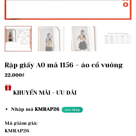
Rập giấy A0 mã 1156 – áo cổ vuông
22.000
₫
KHUYẾN MÃI - ƯU ĐÃI
Nhập mã
KMRAP26
sao chép
Mã giảm giá:
KMRAP26