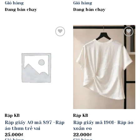
giá:
Giỏ hàng
Giỏ hàng
từ
Đang bán chạy
Đang bán chạy
30.000₫
đến
40.000₫
Add to
Add to
wishlist
wishlist
Rập KB
Rập KB
Rập giấy A0 mã 897 -Rập
Rập giấy mã 1901- Rập áo
áo thun trễ vai
xoắn eo
25.000
₫
22.000
₫