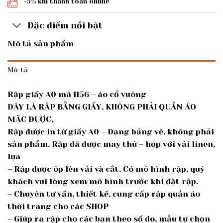
-5% khi thanh toán online
Đặc điểm nổi bật
Mô tả sản phẩm
Mô tả
Rập giấy A0 mã 1156 – áo cổ vuông
ĐÂY LÀ RẬP BẰNG GIẤY, KHÔNG PHẢI QUẦN ÁO
MẶC ĐƯỢC,
Rập được in từ giấy A0 – Dạng bảng vẽ, không phải
sản phẩm. Rập đã được may thử – hợp với vải linen,
lụa
– Rập được ôp lên vải và cắt. Có mô hình rập, quý
khách vui lòng xem mô hình trước khi đặt rập.
– Chuyên tư vấn, thiết kế, cung cấp rập quần áo
thời trang cho các SHOP
– Giúp ra rập cho các bạn theo số đo, mẫu tự chọn