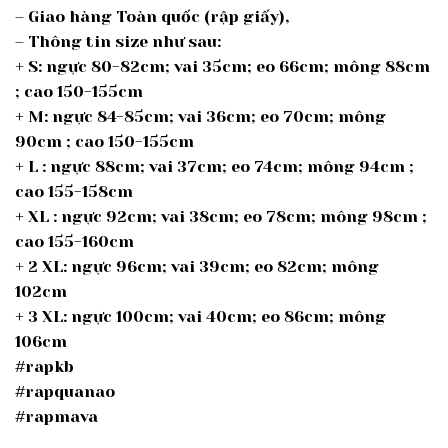
– Giao hàng Toàn quốc (rập giấy),
– Thông tin size như sau:
+ S: ngực 80-82cm; vai 35cm; eo 66cm; mông 88cm
; cao 150-155cm
+ M: ngực 84-85cm; vai 36cm; eo 70cm; mông
90cm ; cao 150-155cm
+ L : ngực 88cm; vai 37cm; eo 74cm; mông 94cm ;
cao 155-158cm
+ XL : ngực 92cm; vai 38cm; eo 78cm; mông 98cm ;
cao 155-160cm
+ 2 XL: ngực 96cm; vai 39cm; eo 82cm; mông
102cm
+ 3 XL: ngực 100cm; vai 40cm; eo 86cm; mông
106cm
#rapkb
#rapquanao
#rapmava