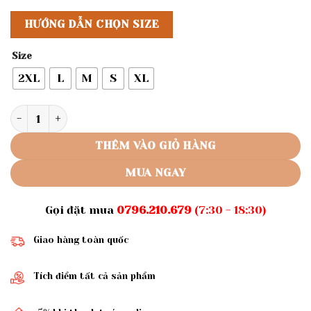
HƯỚNG DẪN CHỌN SIZE
Size
2XL
L
M
S
XL
Rập giấy A0 mã 1156 - áo cổ vuông số lượng
THÊM VÀO GIỎ HÀNG
MUA NGAY
Gọi đặt mua
0796.210.679
(7:30 - 18:30)
Giao hàng toàn quốc
Tích điểm tất cả sản phẩm