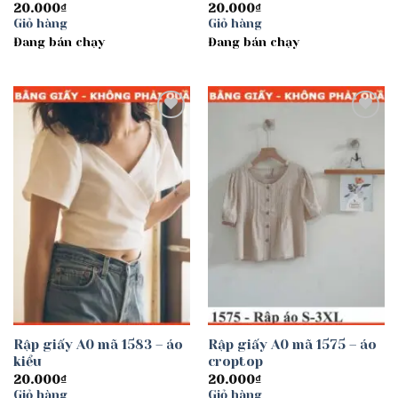
20.000
₫
20.000
₫
Giỏ hàng
Giỏ hàng
Đang bán chạy
Đang bán chạy
Add to
Add to
wishlist
wishlist
Rập giấy A0 mã 1583 – áo
Rập giấy A0 mã 1575 – áo
kiểu
croptop
20.000
₫
20.000
₫
Giỏ hàng
Giỏ hàng