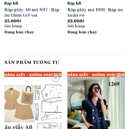
Rập KB
Rập KB
Rập giấy A0 mã 897 -Rập
Rập giấy mã 1901- Rập áo
áo thun trễ vai
xoắn eo
25.000
₫
22.000
₫
Giỏ hàng
Giỏ hàng
Đang bán chạy
Đang bán chạy
SẢN PHẨM TƯƠNG TỰ
Add to
Add to
wishlist
wishlist