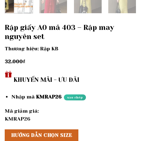
Rập giấy A0 mã 403 – Rập may
nguyên set
Thương hiệu: Rập KB
32.000
₫
KHUYẾN MÃI - ƯU ĐÃI
Nhập mã
KMRAP26
sao chép
Mã giảm giá:
KMRAP26
HƯỚNG DẪN CHỌN SIZE