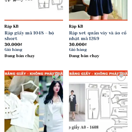
Rập KB
Rập KB
Rập giấy mã 1048 – bộ
Rập set quần váy và áo cổ
short
nhật mã 1269
30.000
₫
30.000
₫
Giỏ hàng
Giỏ hàng
Đang bán chạy
Đang bán chạy
Add to
Add to
wishlist
wishlist