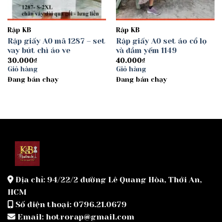
Rập KB
Rập KB
Rập giấy A0 mã 1287 – set
Rập giấy A0 set áo cổ lọ
vay bút chì áo ve
và đầm yếm 1149
30.000
₫
40.000
₫
Giỏ hàng
Giỏ hàng
Đang bán chạy
Đang bán chạy
Địa chỉ: 94/22/2 đường Lê Quang Hòa, Thới An,
HCM
Số điện thoại: 0796.21.0679
Email: hotrorap@gmail.com