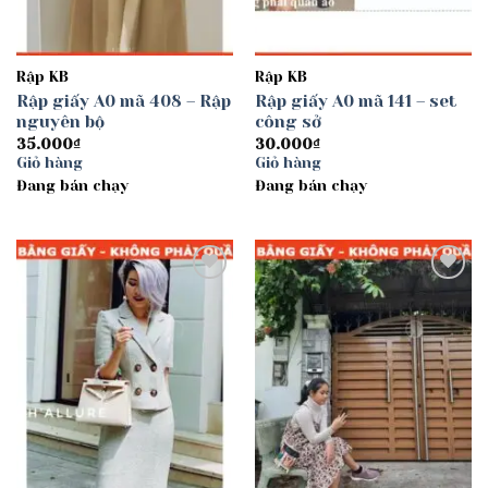
Rập KB
Rập KB
Rập giấy A0 mã 408 – Rập
Rập giấy A0 mã 141 – set
nguyên bộ
công sở
35.000
₫
30.000
₫
Giỏ hàng
Giỏ hàng
Đang bán chạy
Đang bán chạy
Add to
Add to
wishlist
wishlist