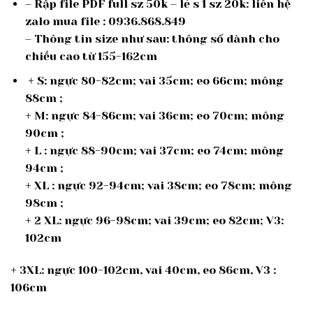
– Rập file PDF full sz 50k – lẻ s 1 sz 20k: liên hệ
zalo mua file : 0936.868.849
– Thông tin size như sau: thông số dành cho
chiều cao từ 155-162cm
+ S: ngực 80-82cm; vai 35cm; eo 66cm; mông
88cm ;
+ M: ngực 84-86cm; vai 36cm; eo 70cm; mông
90cm ;
+ L : ngực 88-90cm; vai 37cm; eo 74cm; mông
94cm ;
+ XL : ngực 92-94cm; vai 38cm; eo 78cm; mông
98cm ;
+ 2 XL: ngực 96-98cm; vai 39cm; eo 82cm; V3:
102cm
+ 3XL: ngực 100-102cm, vai 40cm, eo 86cm, V3 :
106cm