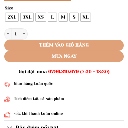
Size
2XL
3XL
XS
L
M
S
XL
Rập giấy A0 mã 403 - Rập may nguyên set số lượng
THÊM VÀO GIỎ HÀNG
MUA NGAY
Gọi đặt mua
0796.210.679
(7:30 - 18:30)
Giao hàng toàn quốc
Tích điểm tất cả sản phẩm
-5% khi thanh toán online
Đặc điểm nổi bật