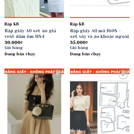
Rập KB
Rập KB
Rập giấy A0 set áo giả
Rập giấy A0 mã 1608 –
vest đầm ôm 1184
set váy và áo khoác ngoài
30.000
₫
35.000
₫
Giỏ hàng
Giỏ hàng
Đang bán chạy
Đang bán chạy
Add to
Add to
wishlist
wishlist