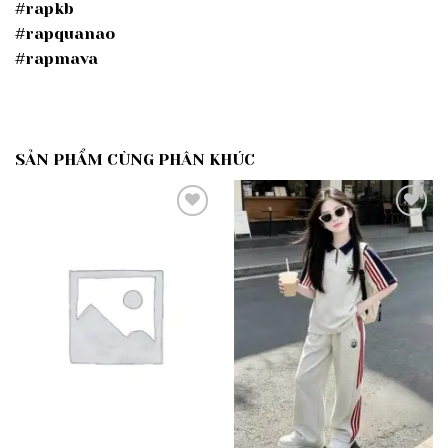
#rapkb
#rapquanao
#rapmava
SẢN PHẨM CÙNG PHÂN KHÚC
Add to
Add to
wishlist
wishlist