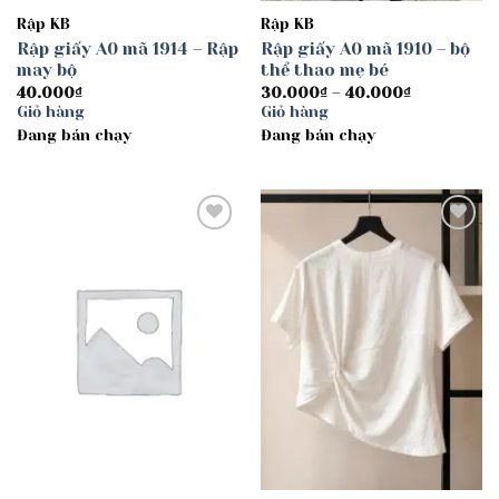
Rập KB
Rập KB
Rập giấy A0 mã 1914 – Rập
Rập giấy A0 mã 1910 – bộ
may bộ
thể thao mẹ bé
Khoảng
40.000
₫
30.000
₫
–
40.000
₫
giá:
Giỏ hàng
Giỏ hàng
từ
Đang bán chạy
Đang bán chạy
30.000₫
đến
40.000₫
Add to
Add to
wishlist
wishlist