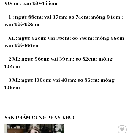
90cm ; cao 150-155cm
+ L : ngực 88cm; vai 37cm; eo 74cm; mông 94cm ;
cao 155-158cm
+ XL : ngực 92cm; vai 38cm; eo 78cm; mông 98cm ;
cao 155-160cm
+ 2 XL: ngực 96cm; vai 39cm; eo 82cm; mông
102cm
+ 3 XL: ngực 100cm; vai 40cm; eo 86cm; mông
106cm
SẢN PHẨM CÙNG PHÂN KHÚC