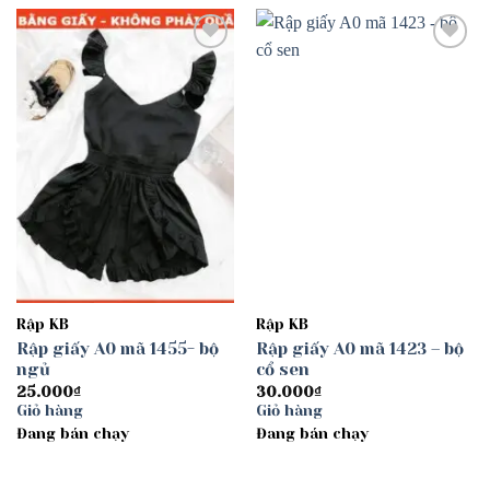
Add to
Add to
wishlist
wishlist
Rập KB
Rập KB
Rập giấy A0 mã 1455- bộ
Rập giấy A0 mã 1423 – bộ
ngủ
cổ sen
25.000
₫
30.000
₫
Giỏ hàng
Giỏ hàng
Đang bán chạy
Đang bán chạy