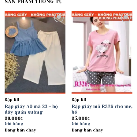
SẢN PHẨM TƯƠNG TỰ
Add to
Add to
wishlist
wishlist
Rập KB
Rập KB
Rập giấy A0 mã 23 – bộ
Rập giấy mã R326 cho mẹ,
dây quần suông
bé
26.000
₫
25.000
₫
Giỏ hàng
Giỏ hàng
Đang bán chạy
Đang bán chạy