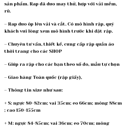
sản phẩm. Rap đã duo may thử, hợp với vải mềm,
rũ.
– Rap duo ôp lên vải và cắt. Có mô hình rập, quý
khách vui lòng xem mô hình trước khi đặt rập.
– Chuyên tư vấn, thiết kế, cung cấp rập quần áo
thời trang cho các SHOP
– Giúp ra rập cho các bạn theo số đo, mẫu tự chọn
– Giao hàng Toàn quốc (rập giấy),
– Thông tin size như sau:
+ S: ngực 80-82cm; vai 35cm; eo 66cm; mông 88cm
; cao 150-155cm
+ M: ngực 84-85cm; vai 36cm; eo 70cm; mông