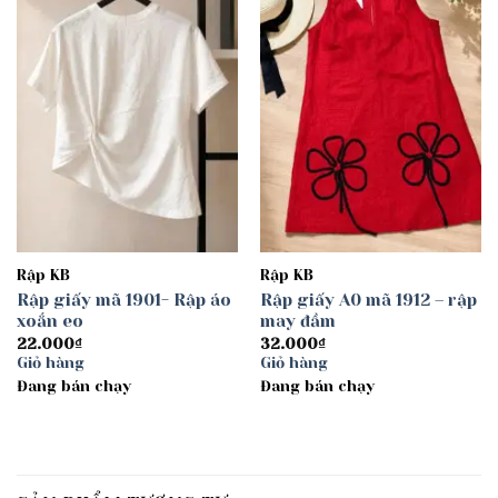
Add to
Add to
wishlist
wishlist
Rập KB
Rập KB
Rập giấy mã 1901- Rập áo
Rập giấy A0 mã 1912 – rập
xoắn eo
may đầm
22.000
₫
32.000
₫
Giỏ hàng
Giỏ hàng
Đang bán chạy
Đang bán chạy