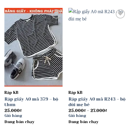
Add to
Add to
wishlist
wishlist
Rập KB
Rập KB
Rập giấy A0 mã 379 – bộ
Rập giấy A0 mã R243 – bộ
thun
đùi mẹ bé
Khoảng
25.000
₫
25.000
₫
–
27.000
₫
giá:
Giỏ hàng
Giỏ hàng
từ
Đang bán chạy
Đang bán chạy
25.000₫
đến
27.000₫