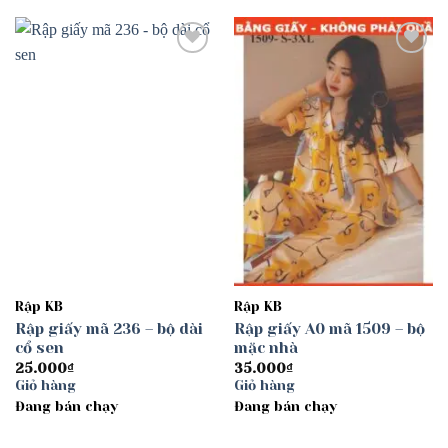
Add to
Add to
wishlist
wishlist
Rập KB
Rập KB
Rập giấy mã 236 – bộ dài
Rập giấy A0 mã 1509 – bộ
cổ sen
mặc nhà
25.000
₫
35.000
₫
Giỏ hàng
Giỏ hàng
Đang bán chạy
Đang bán chạy