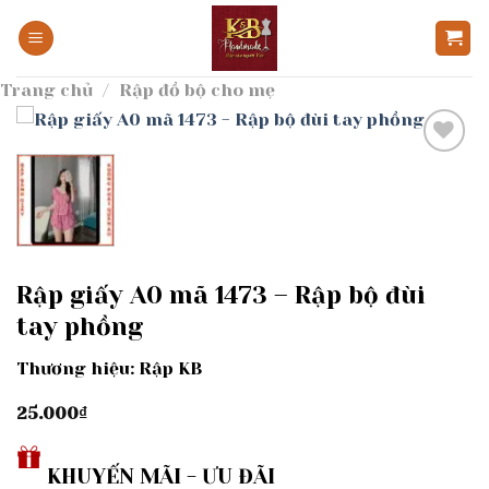
Bỏ
qua
nội
Trang chủ
/
Rập đồ bộ cho mẹ
dung
Add to
wishlist
Rập giấy A0 mã 1473 – Rập bộ đùi
tay phồng
Thương hiệu: Rập KB
25.000
₫
KHUYẾN MÃI - ƯU ĐÃI