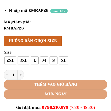
Nhập mã
KMRAP26
sao chép
Mã giảm giá:
KMRAP26
HƯỚNG DẪN CHỌN SIZE
Size
2XL
3XL
L
M
S
XL
Rập giấy A0 mã 1473 - Rập bộ đùi tay phồng số lượng
THÊM VÀO GIỎ HÀNG
MUA NGAY
Gọi đặt mua
0796.210.679
(7:30 - 18:30)