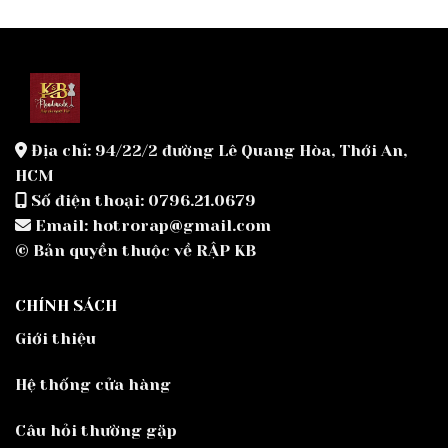
Địa chỉ: 94/22/2 đường Lê Quang Hòa, Thới An,
HCM
Số điện thoại: 0796.21.0679
Email: hotrorap@gmail.com
© Bản quyền thuộc về RẬP KB
CHÍNH SÁCH
Giới thiệu
Hệ thống cửa hàng
Câu hỏi thường gặp