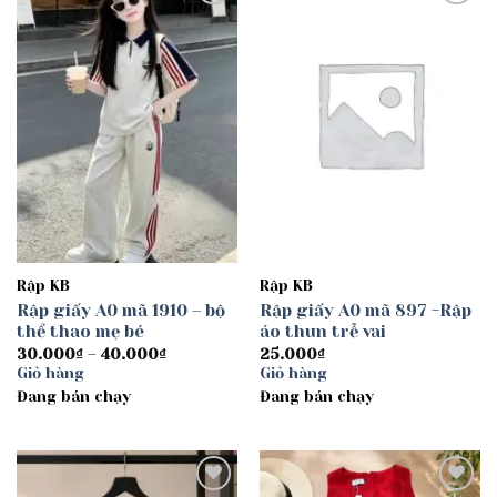
Add to
Add to
wishlist
wishlist
Rập KB
Rập KB
Rập giấy A0 mã 1910 – bộ
Rập giấy A0 mã 897 -Rập
thể thao mẹ bé
áo thun trễ vai
Khoảng
30.000
₫
–
40.000
₫
25.000
₫
giá:
Giỏ hàng
Giỏ hàng
từ
Đang bán chạy
30.000₫
Đang bán chạy
đến
40.000₫