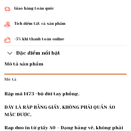
Giao hàng toàn quốc
Tích điểm tất cả sản phẩm
-5% khi thanh toán online
Đặc điểm nổi bật
Mô tả sản phẩm
Mô tả
Rập mã 1473 -bộ đùi tay phồng.
ĐÂY LÀ RẬP BẰNG GIẤY, KHÔNG PHẢI QUẦN ÁO
MẶC ĐƯỢC,
Rap duo in từ giấy A0 – Dạng bảng vẽ, không phải