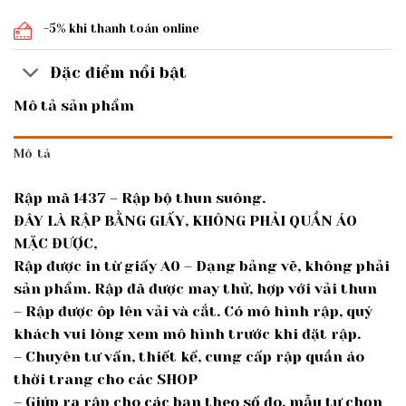
-5% khi thanh toán online
Đặc điểm nổi bật
Mô tả sản phẩm
Mô tả
Rập mã 1437 – Rập bộ thun suông.
ĐÂY LÀ RẬP BẰNG GIẤY, KHÔNG PHẢI QUẦN ÁO
MẶC ĐƯỢC,
Rập được in từ giấy A0 – Dạng bảng vẽ, không phải
sản phẩm. Rập đã được may thử, hợp với vải thun
– Rập được ôp lên vải và cắt. Có mô hình rập, quý
khách vui lòng xem mô hình trước khi đặt rập.
– Chuyên tư vấn, thiết kế, cung cấp rập quần áo
thời trang cho các SHOP
– Giúp ra rập cho các bạn theo số đo, mẫu tự chọn