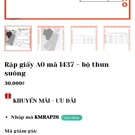
Rập giấy A0 mã 1437 – bộ thun
suông
30.000
₫
KHUYẾN MÃI - ƯU ĐÃI
Nhập mã
KMRAP26
sao chép
Mã giảm giá: