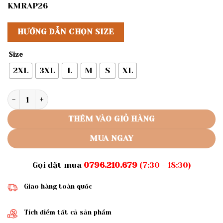
KMRAP26
HƯỚNG DẪN CHỌN SIZE
Size
2XL
3XL
L
M
S
XL
Rập giấy A0 mã 1437 - bộ thun suông số lượng
THÊM VÀO GIỎ HÀNG
MUA NGAY
Gọi đặt mua
0796.210.679
(7:30 - 18:30)
Giao hàng toàn quốc
Tích điểm tất cả sản phẩm