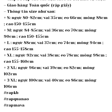
– Giao hàng Toàn quốc (rập giấy)
– Thông tin size như sau:
+ S: ngực 80-82cm; vai 35cm; eo 66cm; mông 88cm
; cao 150-155cm
+ M: ngực 84-85cm; vai 36cm; eo 70cm; mông
90cm ; cao 150-155cm
+ L : ngực 88cm; vai 37cm; eo 74cm; mông 94cm ;
cao 155-158cm
+ XL : ngực 92cm; vai 38cm; eo 78cm; mông 98cm ;
cao 155-160cm
+ 2 XL: ngực 96cm; vai 39cm; eo 82cm; mông
102cm
+ 3 XL: ngực 100cm; vai 40cm; eo 86cm; mông
106cm
#rapkb
#rapquanao
#rapmava