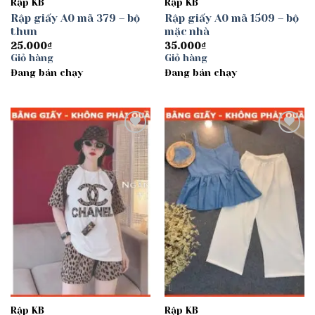
Rập KB
Rập KB
Rập giấy A0 mã 379 – bộ
Rập giấy A0 mã 1509 – bộ
thun
mặc nhà
25.000
₫
35.000
₫
Giỏ hàng
Giỏ hàng
Đang bán chạy
Đang bán chạy
Add to
Add to
wishlist
wishlist
Rập KB
Rập KB