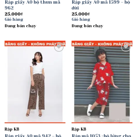
Rập giấy A0 bộ thun mã
Rập giấy A0 mã 1599 – bộ
962
đùi
25.000
₫
25.000
₫
Giỏ hàng
Giỏ hàng
Đang bán chạy
Đang bán chạy
Add to
Add to
wishlist
wishlist
Rập KB
Rập KB
Rập giấy A0 mã 942 – bộ
Rập mã 1053 -bộ lửng cho