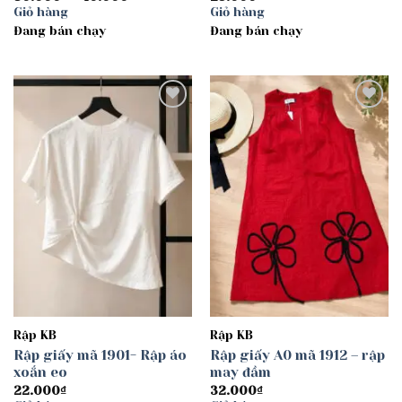
giá:
Giỏ hàng
Giỏ hàng
từ
Đang bán chạy
30.000₫
Đang bán chạy
đến
40.000₫
Add to
Add to
wishlist
wishlist
Rập KB
Rập KB
Rập giấy mã 1901- Rập áo
Rập giấy A0 mã 1912 – rập
xoắn eo
may đầm
22.000
₫
32.000
₫