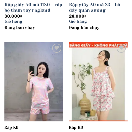
Rập giấy A0 mã 1180 – rập
Rập giấy A0 mã 23 – bộ
bộ thun tay ragland
dây quần suông
30.000
₫
26.000
₫
Giỏ hàng
Giỏ hàng
Đang bán chạy
Đang bán chạy
Add to
Add to
wishlist
wishlist
Rập KB
Rập KB