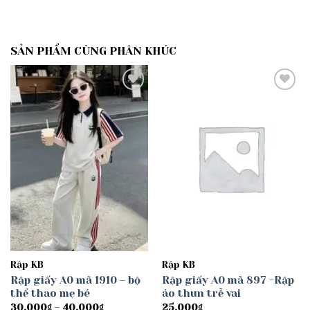
SẢN PHẨM CÙNG PHÂN KHÚC
Add to
Add to
wishlist
wishlist
Rập KB
Rập KB
Rập giấy A0 mã 1910 – bộ
Rập giấy A0 mã 897 -Rập
thể thao mẹ bé
áo thun trễ vai
Khoảng
30.000
₫
–
40.000
₫
25.000
₫