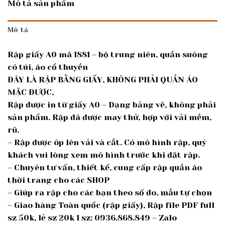
Mô tả sản phẩm
Mô tả
Rập giấy A0 mã 1881 – bộ trung niên, quần suông
có túi, áo cổ thuyền
ĐÂY LÀ RẬP BẰNG GIẤY, KHÔNG PHẢI QUẦN ÁO
MẶC ĐƯỢC,
Rập được in từ giấy A0 – Dạng bảng vẽ, không phải
sản phẩm. Rập đã được may thử, hợp với vải mềm,
rũ.
– Rập được ôp lên vải và cắt. Có mô hình rập, quý
khách vui lòng xem mô hình trước khi đặt rập.
– Chuyên tư vấn, thiết kế, cung cấp rập quần áo
thời trang cho các SHOP
– Giúp ra rập cho các bạn theo số đo, mẫu tự chọn
– Giao hàng Toàn quốc (rập giấy), Rập file PDF full
sz 50k, lẻ sz 20k 1 sz: 0936.868.849 – Zalo