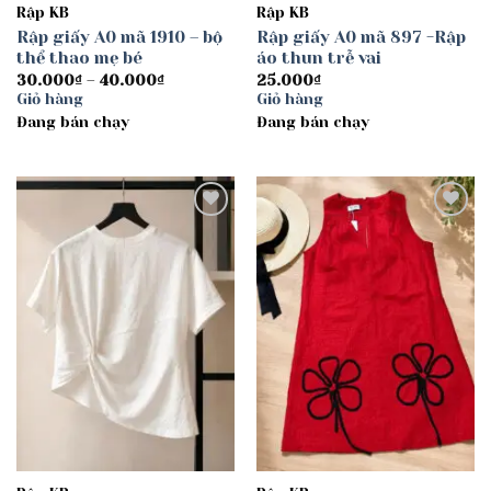
Rập KB
Rập KB
Rập giấy A0 mã 1910 – bộ
Rập giấy A0 mã 897 -Rập
thể thao mẹ bé
áo thun trễ vai
Khoảng
30.000
₫
–
40.000
₫
25.000
₫
giá:
Giỏ hàng
Giỏ hàng
từ
Đang bán chạy
30.000₫
Đang bán chạy
đến
40.000₫
Add to
Add to
wishlist
wishlist