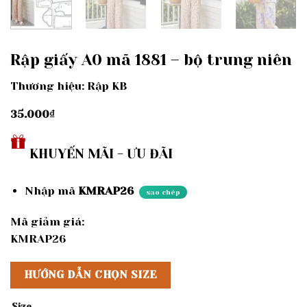
Rập giấy A0 mã 1881 – bộ trung niên
Thương hiệu: Rập KB
35.000
₫
KHUYẾN MÃI - ƯU ĐÃI
Nhập mã
KMRAP26
sao chép
Mã giảm giá:
KMRAP26
HƯỚNG DẪN CHỌN SIZE
Size