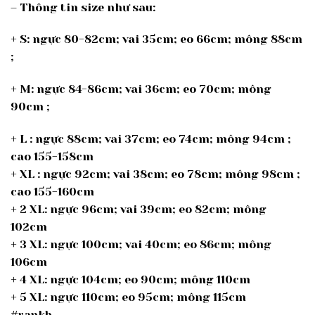
– Thông tin size như sau:
+ S: ngực 80-82cm; vai 35cm; eo 66cm; mông 88cm
;
+ M: ngực 84-86cm; vai 36cm; eo 70cm; mông
90cm ;
+ L : ngực 88cm; vai 37cm; eo 74cm; mông 94cm ;
cao 155-158cm
+ XL : ngực 92cm; vai 38cm; eo 78cm; mông 98cm ;
cao 155-160cm
+ 2 XL: ngực 96cm; vai 39cm; eo 82cm; mông
102cm
+ 3 XL: ngực 100cm; vai 40cm; eo 86cm; mông
106cm
+ 4 XL: ngực 104cm; eo 90cm; mông 110cm
+ 5 XL: ngực 110cm; eo 95cm; mông 115cm
#rapkb