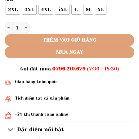
2XL
3XL
4XL
5XL
L
M
XL
Rập giấy A0 mã 1881 - bộ trung niên số lượng
THÊM VÀO GIỎ HÀNG
MUA NGAY
Gọi đặt mua
0796.210.679
(7:30 - 18:30)
Giao hàng toàn quốc
Tích điểm tất cả sản phẩm
-5% khi thanh toán online
Đặc điểm nổi bật