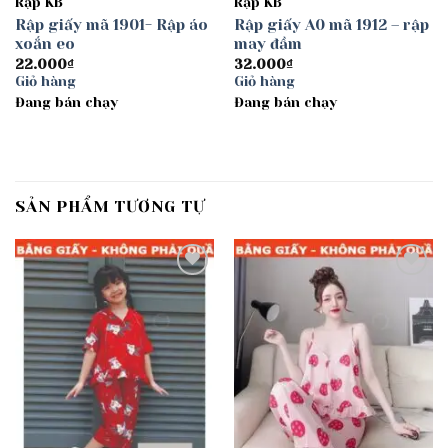
Rập KB
Rập KB
Rập giấy mã 1901- Rập áo
Rập giấy A0 mã 1912 – rập
xoắn eo
may đầm
22.000
₫
32.000
₫
Giỏ hàng
Giỏ hàng
Đang bán chạy
Đang bán chạy
SẢN PHẨM TƯƠNG TỰ
Add to
Add to
wishlist
wishlist