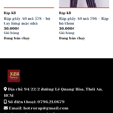
Rập KB
Rập KB
Rập giấy A0 mã 578 – bộ
Rập giấy A0 mã 796 – Rập
tay lửng mặc nhà
bộ thun
30.000
₫
30.000
₫
Giỏ hàng
Giỏ hàng
Đang bán chạy
Đang bán chạy
Địa chỉ: 94/22/2 đường Lê Quang Hòa, Thới An,
HCM
Số điện thoại: 0796.21.0679
Email: hotrorap@gmail.com