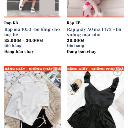
Rập KB
Rập KB
Rập mã 1053 -bộ lửng cho
Rập giấy A0 mã 1472 – bộ
mẹ, bé
suông mặc nhà
Khoảng
25.000
₫
–
30.000
₫
30.000
₫
giá:
Giỏ hàng
Giỏ hàng
từ
Đang bán chạy
25.000₫
Đang bán chạy
đến
30.000₫
Add to
Add to
wishlist
wishlist