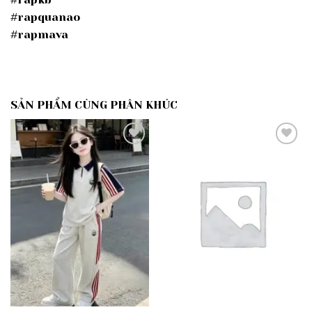
#rapquanao
#rapmava
SẢN PHẨM CÙNG PHÂN KHÚC
Add to
Add to
wishlist
wishlist