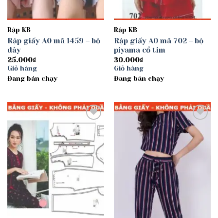
Rập KB
Rập KB
Rập giấy A0 mã 1459 – bộ
Rập giấy A0 mã 702 – bộ
dây
piyama cổ tim
25.000
₫
30.000
₫
Giỏ hàng
Giỏ hàng
Đang bán chạy
Đang bán chạy
Add to
Add to
wishlist
wishlist