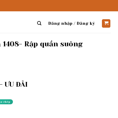
Đăng nhập / Đăng ký
ã 1408- Rập quần suông
 ƯU ĐÃI
ao chép