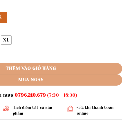
E
XL
uần suông số lượng
THÊM VÀO GIỎ HÀNG
MUA NGAY
ặt mua
0796.210.679
(7:30 - 18:30)
Tích điểm tất cả sản
-5% khi thanh toán
phẩm
online