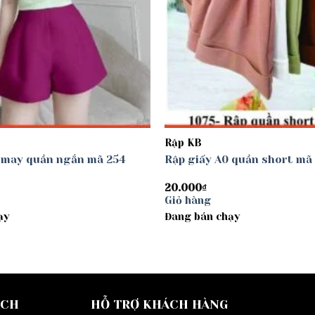
Rập KB
0 may quần ngắn mã 254
Rập giấy A0 quần short mã
20.000
₫
Giỏ hàng
ạy
Đang bán chạy
ÁCH
HỖ TRỢ KHÁCH HÀNG