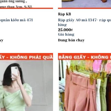
Rập KB
 quần kiểu mã 471
Rập giấy A0 mã 1347- rập 
lửng
25.000
₫
Giỏ hàng
ạy
Đang bán chạy
Add to
wishlist