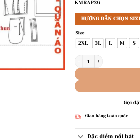
KMRAP26
HƯỚNG DẪN CHỌN SIZ
Size
2XL
3L
L
M
S
Rập giấy A0 mã 1408- Rập q
Gọi đ
Giao hàng toàn quốc
Đặc điểm nổi bật