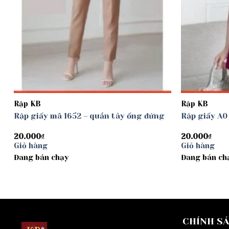
Rập KB
Rập KB
Rập giấy mã 1652 – quần tây ống đứng
Rập giấy A
20.000
₫
20.000
₫
Giỏ hàng
Giỏ hàng
Đang bán chạy
Đang bán ch
CHÍNH S