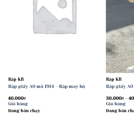
Rập KB
Rập KB
Rập giấy A0 mã 1914 – Rập may bộ
Rập giấy A0
40.000
₫
30.000
₫
–
40
Giỏ hàng
Giỏ hàng
Đang bán chạy
Đang bán ch