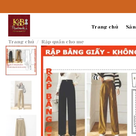
Bỏ
qua
nội
dung
Trang chủ
Sản
Trang chủ
/
Rập quần cho mẹ