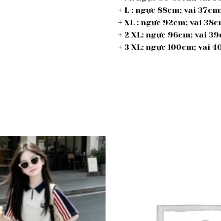
+ L : ngực 88cm; vai 37c
+ XL : ngực 92cm; vai 38
+ 2 XL: ngực 96cm; vai 
+ 3 XL: ngực 100cm; vai
Add to
wishlist