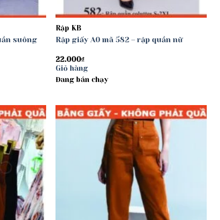
Rập KB
quần suông
Rập giấy A0 mã 582 – rập quần nữ
22.000
₫
Giỏ hàng
Đang bán chạy
Add to
Add to
wishlist
wishlist