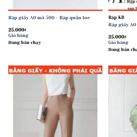
Rập giấy A0 mã 500 – Rập quần loe
Rập KB
Rập giấy A0
25.000
₫
Giỏ hàng
25.000
₫
Đang bán chạy
Giỏ hàng
Đang bán ch
Add to
wishlist