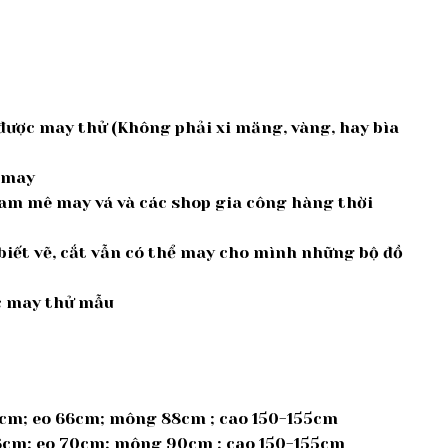
được may thử (Không phải xi măng, vàng, hay bìa
à may
am mê may vá và các shop gia công hàng thời
iết vẽ, cắt vẫn có thể may cho mình những bộ đồ
ợc may thử mẫu
5cm; eo 66cm; mông 88cm ; cao 150-155cm
36cm; eo 70cm; mông 90cm ; cao 150-155cm