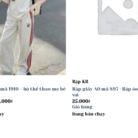
Rập KB
 mã 1910 – bộ thể thao mẹ bé
Rập giấy A0 mã 897 -Rập áo
vai
Khoảng
.000
₫
25.000
₫
giá:
Giỏ hàng
từ
ạy
30.000₫
Đang bán chạy
đến
40.000₫