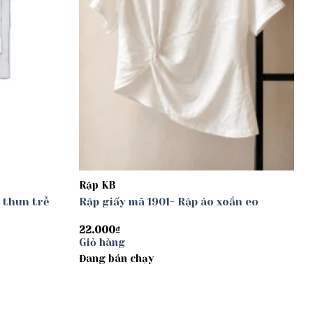
Rập KB
 thun trễ
Rập giấy mã 1901- Rập áo xoắn eo
22.000
₫
Giỏ hàng
Đang bán chạy