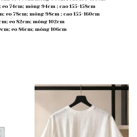
m; eo 74cm; mông 94cm ; cao 155-158cm
cm; eo 78cm; mông 98cm ; cao 155-160cm
39cm; eo 82cm; mông 102cm
 40cm; eo 86cm; mông 106cm
Add to
Add to
wishlist
wishlist