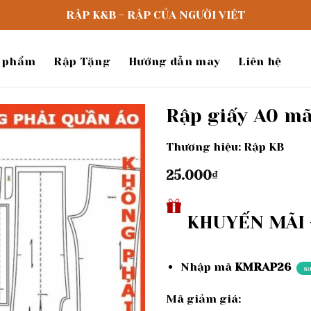
RẬP K&B - RẬP CỦA NGƯỜI VIỆT
 phẩm
Rập Tặng
Hướng dẫn may
Liên hệ
Rập giấy A0 m
Thương hiệu: Rập KB
Add to
wishlist
25.000
₫
KHUYẾN MÃI -
Nhập mã
KMRAP26
s
Mã giảm giá: