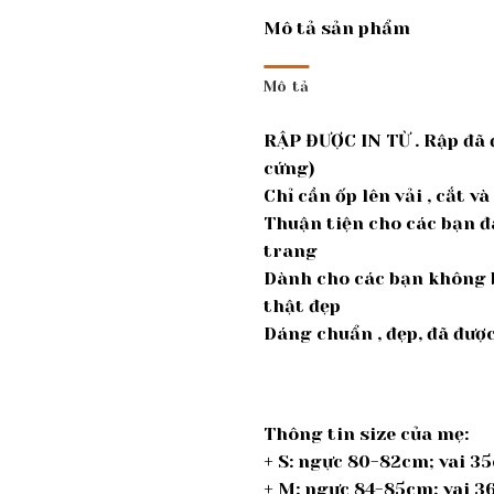
Mô tả sản phẩm
Mô tả
RẬP ĐƯỢC IN TỪ . Rập đã 
cứng)
Chỉ cần ốp lên vải , cắt v
Thuận tiện cho các bạn đ
trang
Dành cho các bạn không b
thật đẹp
Dáng chuẩn , đẹp, đã đư
Thông tin size của mẹ:
+ S: ngực 80-82cm; vai 3
+ M: ngực 84-85cm; vai 