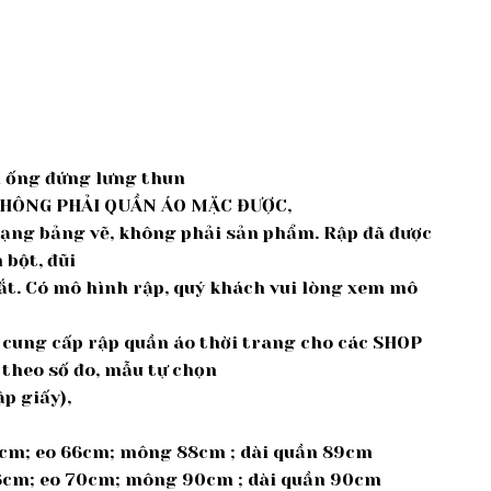
n ống đứng lưng thun
KHÔNG PHẢI QUẦN ÁO MẶC ĐƯỢC,
Dạng bảng vẽ, không phải sản phẩm. Rập đã được
 bột, đũi
cắt. Có mô hình rập, quý khách vui lòng xem mô
ế, cung cấp rập quần áo thời trang cho các SHOP
 theo số đo, mẫu tự chọn
p giấy),
35cm; eo 66cm; mông 88cm ; dài quần 89cm
36cm; eo 70cm; mông 90cm ; dài quần 90cm