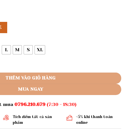
E
L
M
S
XL
ng đứng lưng thun số lượng
THÊM VÀO GIỎ HÀNG
MUA NGAY
ặt mua
0796.210.679
(7:30 - 18:30)
Tích điểm tất cả sản
-5% khi thanh toán
phẩm
online