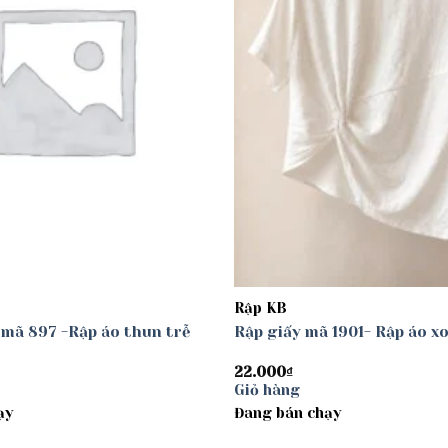
Rập KB
 mã 897 -Rập áo thun trễ
Rập giấy mã 1901- Rập áo x
22.000
₫
Giỏ hàng
ạy
Đang bán chạy