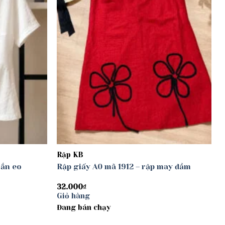
Rập KB
oắn eo
Rập giấy A0 mã 1912 – rập may đầm
32.000
₫
Giỏ hàng
Đang bán chạy