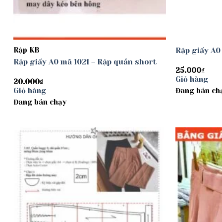
Rập KB
Rập giấy A0
Rập giấy A0 mã 1021 – Rập quần short
25.000
₫
Giỏ hàng
20.000
₫
Giỏ hàng
Đang bán ch
Đang bán chạy
Add to
wishlist