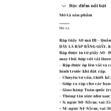
Đặc điểm nổi bật
Mô tả sản phẩm
Mô tả
Rập Giấy A0 mã 111 – Quầ
ĐÂY LÀ RẬP BẰNG GIẤY, 
Rập được in từ giấy A0– 
may thử, hợp với vải linen
– Rập được ôp lên vải và 
hình trước khi đặt rập.
– Chuyên tư vấn, thiết k
– Giúp ra rập cho các bạn
– Giao hàng Toàn quốc (rậ
– Thông tin size như sau:
+ S: ngực 80-82cm; vai 
+ M: ngực 84-85cm; vai 