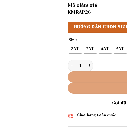
Mã giảm giá:
KMRAP26
HƯỚNG DẪN CHỌN SIZ
Size
2XL
3XL
4XL
5XL
Rập Giấy A0 mã 111 - Quần ố
Gọi đ
Giao hàng toàn quốc