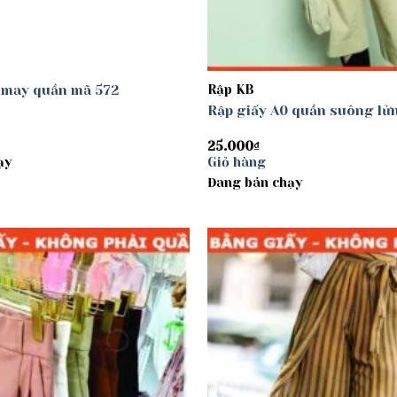
 may quần mã 572
Rập KB
Rập giấy A0 quần suông lử
25.000
₫
ạy
Giỏ hàng
Đang bán chạy
Add to
wishlist