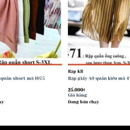
Rập KB
 quần short mã 1075
Rập giấy A0 quần kiểu mã 4
25.000
₫
Giỏ hàng
ạy
Đang bán chạy