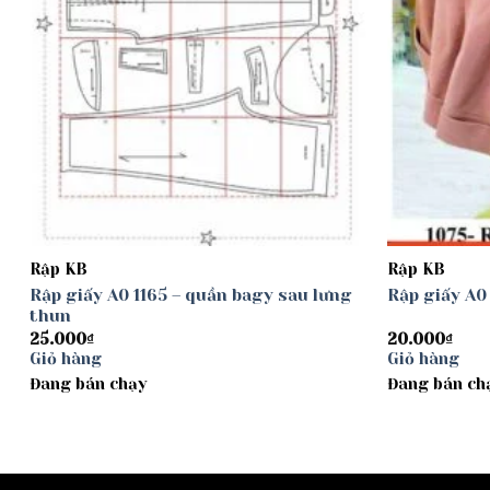
Rập KB
Rập KB
Rập giấy A0 1165 – quần bagy sau lưng
Rập giấy A0
thun
25.000
₫
20.000
₫
Giỏ hàng
Giỏ hàng
Đang bán chạy
Đang bán ch