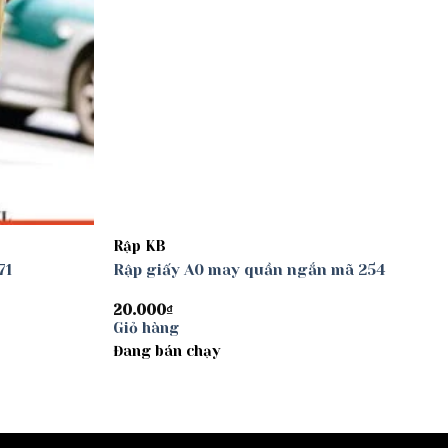
Rập KB
71
Rập giấy A0 may quần ngắn mã 254
20.000
₫
Giỏ hàng
Đang bán chạy