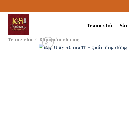
Bỏ
qua
nội
dung
Trang chủ
Sản
Trang chủ
/
Rập quần cho mẹ