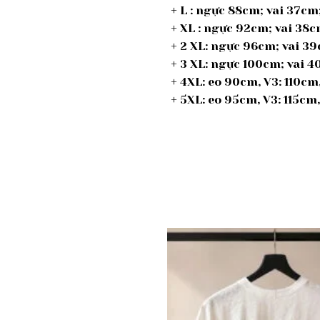
+ L : ngực 88cm; vai 37c
+ XL : ngực 92cm; vai 38
+ 2 XL: ngực 96cm; vai 
+ 3 XL: ngực 100cm; vai 
+ 4XL: eo 90cm, V3: 110c
+ 5XL: eo 95cm, V3: 115cm
Add to
wishlist