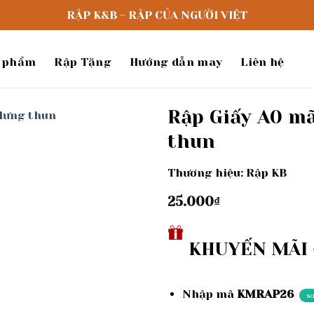
RẬP K&B - RẬP CỦA NGƯỜI VIỆT
 phẩm
Rập Tặng
Hướng dẫn may
Liên hệ
Rập Giấy A0 mã
thun
Add to
wishlist
Thương hiệu: Rập KB
25.000
₫
KHUYẾN MÃI -
Nhập mã
KMRAP26
s