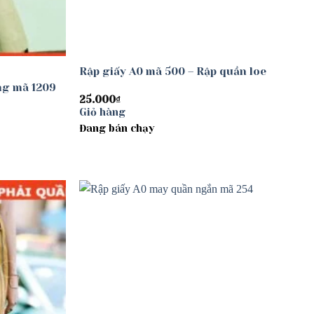
Rập giấy A0 mã 500 – Rập quần loe
ng mã 1209
25.000
₫
Giỏ hàng
Đang bán chạy
Add to
Add to
wishlist
wishlist