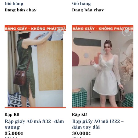
Giỏ hàng
Giỏ hàng
Đang bán chạy
Đang bán chạy
Add to
Add to
wishlist
wishlist
Rập KB
Rập KB
Rập giấy A0 mã 832 -đầm
Rập giấy A0 mã 1222 –
suông
đầm tay dài
25.000
₫
30.000
₫