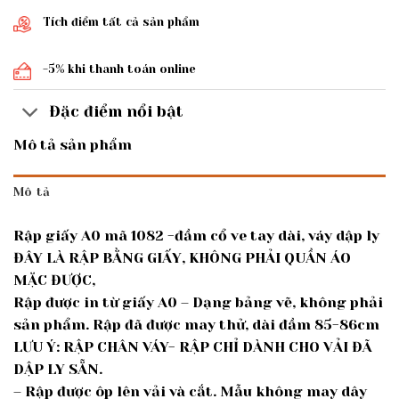
Tích điểm tất cả sản phẩm
-5% khi thanh toán online
Đặc điểm nổi bật
Mô tả sản phẩm
Mô tả
Rập giấy A0 mã 1082 -đầm cổ ve tay dài, váy dập ly
ĐÂY LÀ RẬP BẰNG GIẤY, KHÔNG PHẢI QUẦN ÁO
MẶC ĐƯỢC,
Rập được in từ giấy A0 – Dạng bảng vẽ, không phải
sản phẩm. Rập đã được may thử, dài đầm 85-86cm
LƯU Ý: RẬP CHÂN VÁY- RẬP CHỈ DÀNH CHO VẢI ĐÃ
DẬP LY SẴN.
– Rập được ôp lên vải và cắt. Mẫu không may dây