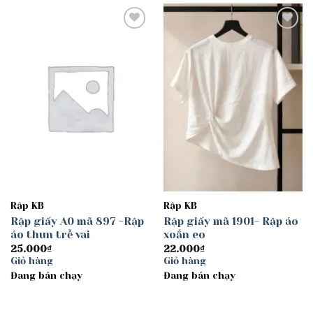
Add to
Add to
wishlist
wishlist
Rập KB
Rập KB
Rập giấy A0 mã 897 -Rập
Rập giấy mã 1901- Rập áo
áo thun trễ vai
xoắn eo
25.000
₫
22.000
₫
Giỏ hàng
Giỏ hàng
Đang bán chạy
Đang bán chạy