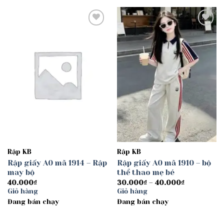
Add to
Add to
wishlist
wishlist
Rập KB
Rập KB
Rập giấy A0 mã 1914 – Rập
Rập giấy A0 mã 1910 – bộ
may bộ
thể thao mẹ bé
Khoảng
40.000
₫
30.000
₫
–
40.000
₫
giá:
Giỏ hàng
Giỏ hàng
từ
Đang bán chạy
Đang bán chạy
30.000₫
đến
40.000₫