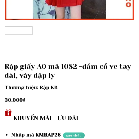
Rập giấy A0 mã 1082 -đầm cổ ve tay
dài, váy dập ly
Thương hiệu: Rập KB
30.000
₫
KHUYẾN MÃI - ƯU ĐÃI
Nhập mã
KMRAP26
sao chép