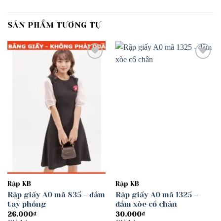
SẢN PHẨM TƯƠNG TỰ
Add to
Add to
wishlist
wishlist
Rập KB
Rập KB
Rập giấy A0 mã 835 – đầm
Rập giấy A0 mã 1325 –
tay phồng
đầm xòe cổ chân
26.000
₫
30.000
₫