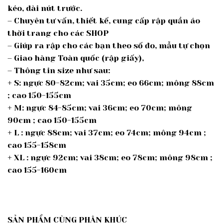
kéo, dài nút trước.
– Chuyên tư vấn, thiết kế, cung cấp rập quần áo
thời trang cho các SHOP
– Giúp ra rập cho các bạn theo số đo, mẫu tự chọn
– Giao hàng Toàn quốc (rập giấy),
– Thông tin size như sau:
+ S: ngực 80-82cm; vai 35cm; eo 66cm; mông 88cm
; cao 150-155cm
+ M: ngực 84-85cm; vai 36cm; eo 70cm; mông
90cm ; cao 150-155cm
+ L : ngực 88cm; vai 37cm; eo 74cm; mông 94cm ;
cao 155-158cm
+ XL : ngực 92cm; vai 38cm; eo 78cm; mông 98cm ;
cao 155-160cm
SẢN PHẨM CÙNG PHÂN KHÚC