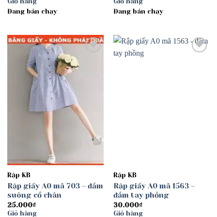
Giỏ hàng
Giỏ hàng
Đang bán chạy
Đang bán chạy
Add to
Add to
wishlist
wishlist
Rập KB
Rập KB
Rập giấy A0 mã 703 – đầm
Rập giấy A0 mã 1563 –
suông cổ chân
đầm tay phồng
25.000
₫
30.000
₫
Giỏ hàng
Giỏ hàng