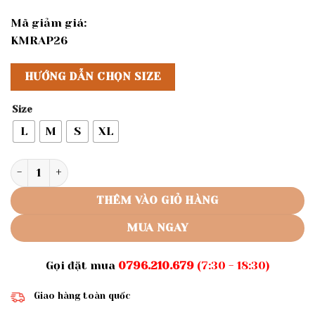
Mã giảm giá:
KMRAP26
HƯỚNG DẪN CHỌN SIZE
Size
L
M
S
XL
Rập giấy A0 mã 1082 -đầm cổ ve tay dài, váy dập ly số lượn
THÊM VÀO GIỎ HÀNG
MUA NGAY
Gọi đặt mua
0796.210.679
(7:30 - 18:30)
Giao hàng toàn quốc