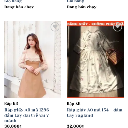
Giỏ hàng
Giỏ hàng
Đang bán chạy
Đang bán chạy
Add to
Add to
wishlist
wishlist
Rập KB
Rập KB
Rập giấy A0 mã 1296 –
Rập giấy A0 mã 154 – đầm
đầm tay dài trễ vai 7
tay ragland
mảnh
30.000
₫
32.000
₫