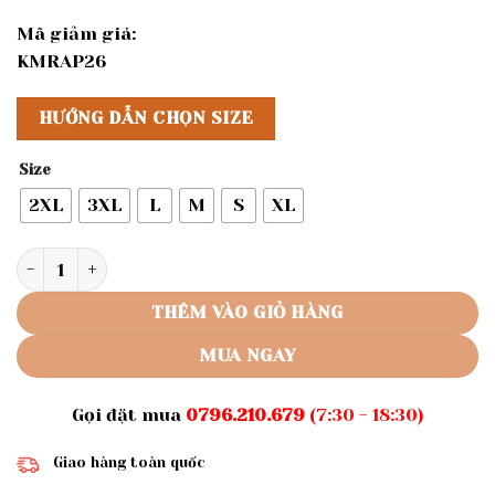
Mã giảm giá:
KMRAP26
HƯỚNG DẪN CHỌN SIZE
Size
2XL
3XL
L
M
S
XL
Rập giấy A0 mã 703 - đầm suông cổ chân số lượng
THÊM VÀO GIỎ HÀNG
MUA NGAY
Gọi đặt mua
0796.210.679
(7:30 - 18:30)
Giao hàng toàn quốc