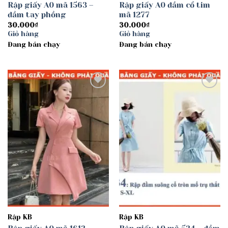
Rập giấy A0 mã 1563 –
Rập giấy A0 đầm cổ tim
đầm tay phồng
mã 1277
30.000
₫
30.000
₫
Giỏ hàng
Giỏ hàng
Đang bán chạy
Đang bán chạy
Add to
Add to
wishlist
wishlist
Rập KB
Rập KB