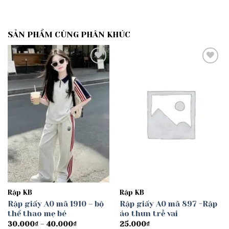
SẢN PHẨM CÙNG PHÂN KHÚC
Add to
Add to
wishlist
wishlist
Rập KB
Rập KB
Rập giấy A0 mã 1910 – bộ
Rập giấy A0 mã 897 -Rập
thể thao mẹ bé
áo thun trễ vai
Khoảng
30.000
₫
–
40.000
₫
25.000
₫