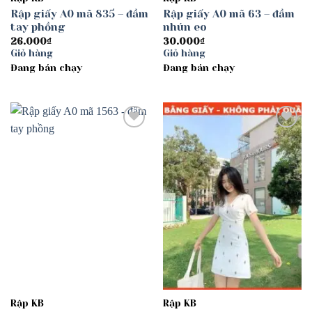
Rập giấy A0 mã 835 – đầm
Rập giấy A0 mã 63 – đầm
tay phồng
nhún eo
26.000
₫
30.000
₫
Giỏ hàng
Giỏ hàng
Đang bán chạy
Đang bán chạy
Add to
Add to
wishlist
wishlist
Rập KB
Rập KB