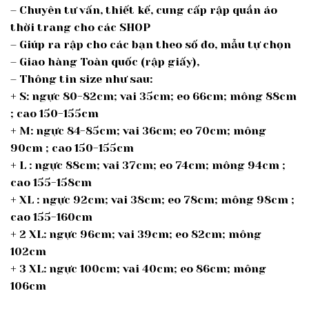
– Chuyên tư vấn, thiết kế, cung cấp rập quần áo
thời trang cho các SHOP
– Giúp ra rập cho các bạn theo số đo, mẫu tự chọn
– Giao hàng Toàn quốc (rập giấy),
– Thông tin size như sau:
+ S: ngực 80-82cm; vai 35cm; eo 66cm; mông 88cm
; cao 150-155cm
+ M: ngực 84-85cm; vai 36cm; eo 70cm; mông
90cm ; cao 150-155cm
+ L : ngực 88cm; vai 37cm; eo 74cm; mông 94cm ;
cao 155-158cm
+ XL : ngực 92cm; vai 38cm; eo 78cm; mông 98cm ;
cao 155-160cm
+ 2 XL: ngực 96cm; vai 39cm; eo 82cm; mông
102cm
+ 3 XL: ngực 100cm; vai 40cm; eo 86cm; mông
106cm