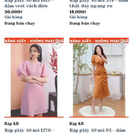
Rập giấy A0 mã 1613 –
Rập giấy A0 mã 534 – đầm
đầm vest cách điệu
thắt dây ngang eo
30.000
₫
18.000
₫
Giỏ hàng
Giỏ hàng
Đang bán chạy
Đang bán chạy
Add to
Add to
wishlist
wishlist
Rập KB
Rập KB
Rập giấy A0 mã 1270 –
Rập giấy A0 mã 93 – đầm