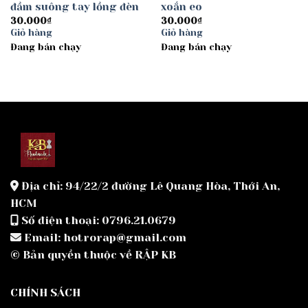
đầm suông tay lồng đèn
xoắn eo
30.000
₫
30.000
₫
Giỏ hàng
Giỏ hàng
Đang bán chạy
Đang bán chạy
Địa chỉ: 94/22/2 đường Lê Quang Hòa, Thới An,
HCM
Số điện thoại: 0796.21.0679
Email: hotrorap@gmail.com
© Bản quyền thuộc về RẬP KB
CHÍNH SÁCH