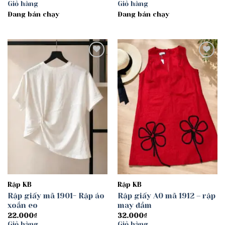
giá:
Giỏ hàng
Giỏ hàng
từ
Đang bán chạy
30.000₫
Đang bán chạy
đến
40.000₫
Add to
Add to
wishlist
wishlist
Rập KB
Rập KB
Rập giấy mã 1901- Rập áo
Rập giấy A0 mã 1912 – rập
xoắn eo
may đầm
22.000
₫
32.000
₫
Giỏ hàng
Giỏ hàng