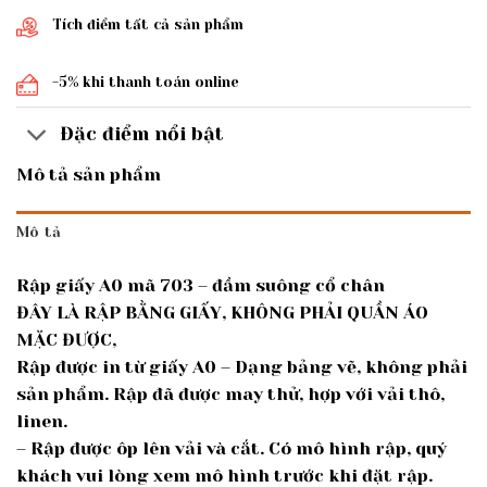
Tích điểm tất cả sản phẩm
-5% khi thanh toán online
Đặc điểm nổi bật
Mô tả sản phẩm
Mô tả
Rập giấy A0 mã 703 – đầm suông cổ chân
ĐÂY LÀ RẬP BẰNG GIẤY, KHÔNG PHẢI QUẦN ÁO
MẶC ĐƯỢC,
Rập được in từ giấy A0 – Dạng bảng vẽ, không phải
sản phẩm. Rập đã được may thử, hợp với vải thô,
linen.
– Rập được ôp lên vải và cắt. Có mô hình rập, quý
khách vui lòng xem mô hình trước khi đặt rập.