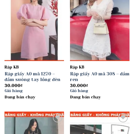
Rập KB
Rập KB
Rập giấy A0 mã 1270 –
Rập giấy A0 mã 308 – đầm
đầm suông tay lồng đèn
ren
30.000
₫
30.000
₫
Giỏ hàng
Giỏ hàng
Đang bán chạy
Đang bán chạy
Add to
Add to
wishlist
wishlist