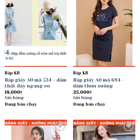
wishlist
wishlist
Rập KB
Rập KB
Rập giấy A0 mã 534 – đầm
Rập giấy A0 mã 694 –
thắt dây ngang eo
đầm thun suông
18.000
₫
25.000
₫
Giỏ hàng
Giỏ hàng
Đang bán chạy
Đang bán chạy
Add to
Add to
wishlist
wishlist