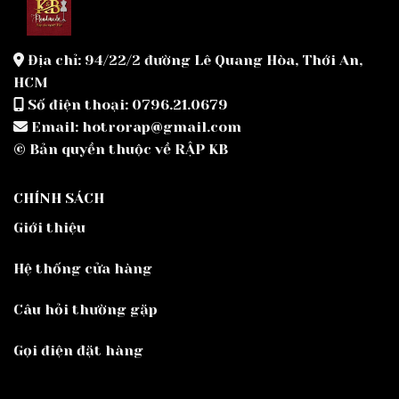
Địa chỉ: 94/22/2 đường Lê Quang Hòa, Thới An,
HCM
Số điện thoại: 0796.21.0679
Email: hotrorap@gmail.com
© Bản quyền thuộc về RẬP KB
CHÍNH SÁCH
Giới thiệu
Hệ thống cửa hàng
Câu hỏi thường gặp
Gọi điện đặt hàng