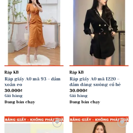
Add to
Add to
wishlist
wishlist
Rập KB
Rập KB
Rập giấy A0 mã 93 – đầm
Rập giấy A0 mã 1220 –
xoắn eo
đầm dáng suông cổ bẻ
30.000
₫
30.000
₫
Giỏ hàng
Giỏ hàng
Đang bán chạy
Đang bán chạy
Add to
Add to