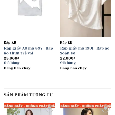
Rập KB
Rập KB
Rập giấy A0 mã 897 -Rập
Rập giấy mã 1901- Rập áo
áo thun trễ vai
xoắn eo
25.000
₫
22.000
₫
Giỏ hàng
Giỏ hàng
Đang bán chạy
Đang bán chạy
SẢN PHẨM TƯƠNG TỰ