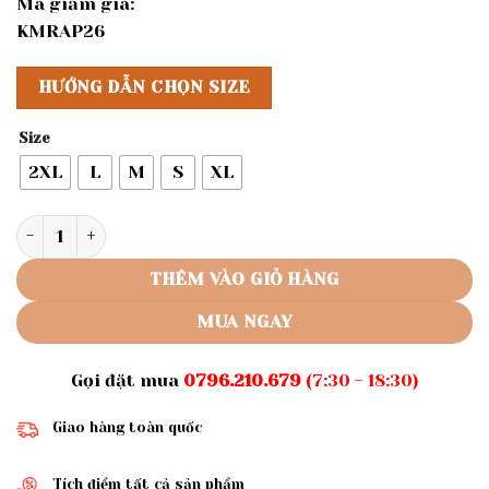
Mã giảm giá:
KMRAP26
HƯỚNG DẪN CHỌN SIZE
Size
2XL
L
M
S
XL
Rập giấy A0 đầm nữ mã 970 (BẢN VẼ) số lượng
THÊM VÀO GIỎ HÀNG
MUA NGAY
Gọi đặt mua
0796.210.679
(7:30 - 18:30)
Giao hàng toàn quốc
Tích điểm tất cả sản phẩm