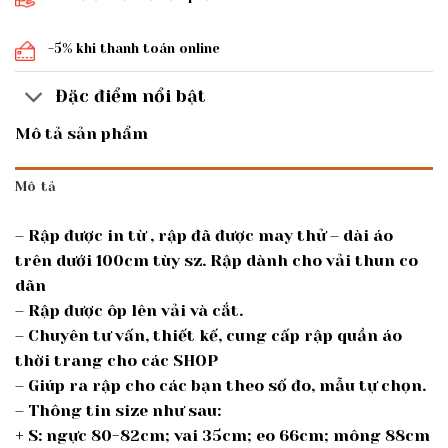
-5% khi thanh toán online
Đặc điểm nổi bật
Mô tả sản phẩm
Mô tả
– Rập được in từ , rập đã được may thử – dài áo
trên dưới 100cm tùy sz. Rập dành cho vải thun co
dãn
– Rập được ôp lên vải và cắt.
– Chuyên tư vấn, thiết kế, cung cấp rập quần áo
thời trang cho các SHOP
– Giúp ra rập cho các bạn theo số đo, mẫu tự chọn.
– Thông tin size như sau:
+ S: ngực 80-82cm; vai 35cm; eo 66cm; mông 88cm