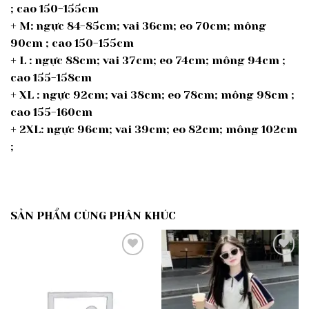
; cao 150-155cm
+ M: ngực 84-85cm; vai 36cm; eo 70cm; mông
90cm ; cao 150-155cm
+ L : ngực 88cm; vai 37cm; eo 74cm; mông 94cm ;
cao 155-158cm
+ XL : ngực 92cm; vai 38cm; eo 78cm; mông 98cm ;
cao 155-160cm
+ 2XL: ngực 96cm; vai 39cm; eo 82cm; mông 102cm
;
SẢN PHẨM CÙNG PHÂN KHÚC
Add to
Add to
wishlist
wishlist