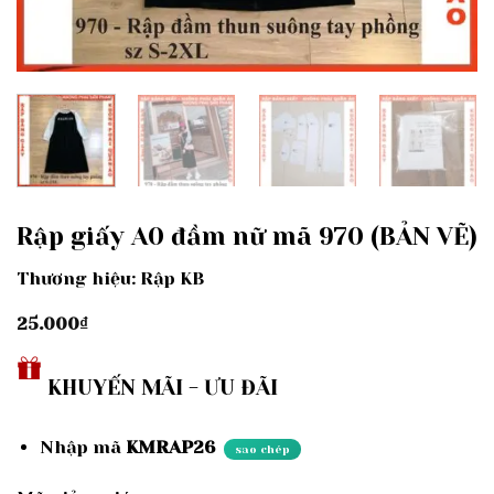
Rập giấy A0 đầm nữ mã 970 (BẢN VẼ)
Thương hiệu: Rập KB
25.000
₫
KHUYẾN MÃI - ƯU ĐÃI
Nhập mã
KMRAP26
sao chép