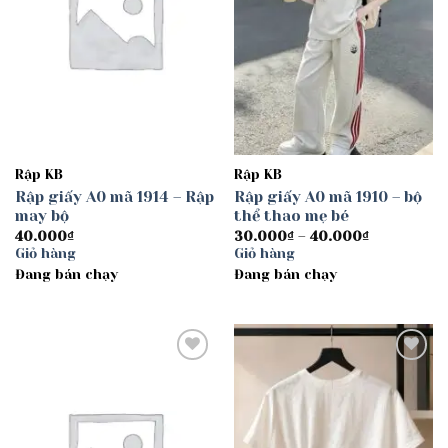
Rập KB
Rập KB
Rập giấy A0 mã 1914 – Rập
Rập giấy A0 mã 1910 – bộ
may bộ
thể thao mẹ bé
Khoảng
40.000
₫
30.000
₫
–
40.000
₫
giá:
Giỏ hàng
Giỏ hàng
từ
Đang bán chạy
Đang bán chạy
30.000₫
đến
40.000₫
Add to
Add to
wishlist
wishlist