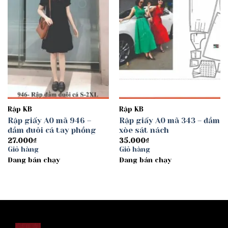
Rập KB
Rập KB
Rập giấy A0 mã 946 –
Rập giấy A0 mã 343 – đầm
đầm đuôi cá tay phồng
xòe sát nách
27.000
₫
35.000
₫
Giỏ hàng
Giỏ hàng
Đang bán chạy
Đang bán chạy