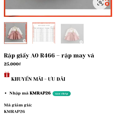
Rập giấy A0 R466 – rập may vá
25.000
₫
KHUYẾN MÃI - ƯU ĐÃI
Nhập mã
KMRAP26
sao chép
Mã giảm giá:
KMRAP26