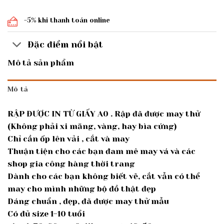
-5% khi thanh toán online
Đặc điểm nổi bật
Mô tả sản phẩm
Mô tả
RẬP ĐƯỢC IN TỪ GIẤY A0 . Rập đã được may thử
(Không phải xi măng, vàng, hay bìa cứng)
Chỉ cần ốp lên vải , cắt và may
Thuận tiện cho các bạn đam mê may vá và các
shop gia công hàng thời trang
Dành cho các bạn không biết vẽ, cắt vẫn có thể
may cho mình những bộ đồ thật đẹp
Dáng chuẩn , đẹp, đã được may thử mẫu
Có đủ size 1-10 tuổi