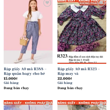
Add to
Add to
wishlist
wishlist
Rập giấy A0 mã R388 –
Rập giấy A0 mã R323 –
Rập quần bagy cho bé
Rập may vá
15.000
₫
22.000
₫
Giỏ hàng
Giỏ hàng
Đang bán chạy
Đang bán chạy