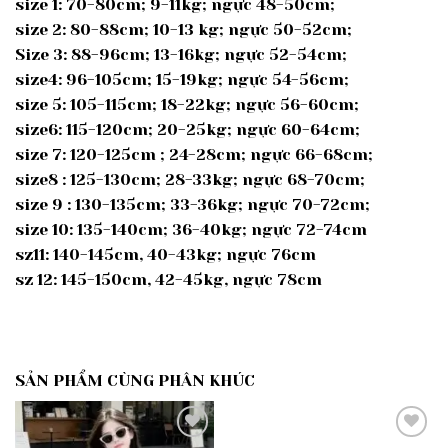
size 1: 70-80cm; 9-11kg; ngực 48-50cm;
size 2: 80-88cm; 10-13 kg; ngực 50-52cm;
Size 3: 88-96cm; 13-16kg; ngực 52-54cm;
size4: 96-105cm; 15-19kg; ngực 54-56cm;
size 5: 105-115cm; 18-22kg; ngực 56-60cm;
size6: 115-120cm; 20-25kg; ngực 60-64cm;
size 7: 120-125cm ; 24-28cm; ngực 66-68cm;
size8 : 125-130cm; 28-33kg; ngực 68-70cm;
size 9 : 130-135cm; 33-36kg; ngực 70-72cm;
size 10: 135-140cm; 36-40kg; ngực 72-74cm
sz11: 140-145cm, 40-43kg; ngực 76cm
sz 12: 145-150cm, 42-45kg, ngực 78cm
SẢN PHẨM CÙNG PHÂN KHÚC