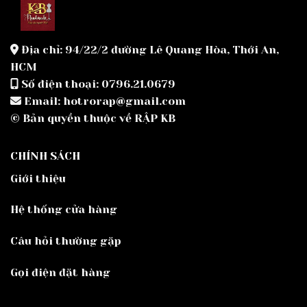
Địa chỉ: 94/22/2 đường Lê Quang Hòa, Thới An,
HCM
Số điện thoại: 0796.21.0679
Email: hotrorap@gmail.com
© Bản quyền thuộc về RẬP KB
CHÍNH SÁCH
Giới thiệu
Hệ thống cửa hàng
Câu hỏi thường gặp
Gọi điện đặt hàng