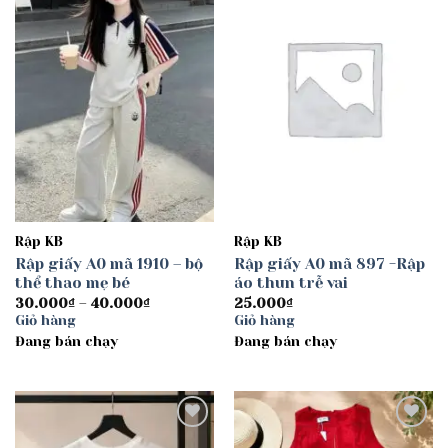
Add to
Add to
wishlist
wishlist
Rập KB
Rập KB
Rập giấy A0 mã 1910 – bộ
Rập giấy A0 mã 897 -Rập
thể thao mẹ bé
áo thun trễ vai
Khoảng
30.000
₫
–
40.000
₫
25.000
₫
giá:
Giỏ hàng
Giỏ hàng
từ
Đang bán chạy
30.000₫
Đang bán chạy
đến
40.000₫
Add to
Add to