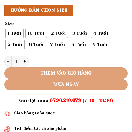
HƯỚNG DẪN CHỌN SIZE
Size
1 Tuổi
10 Tuổi
2 Tuổi
3 Tuổi
4 Tuổi
5 Tuổi
6 Tuổi
7 Tuổi
8 Tuổi
9 Tuổi
Rập giấy A0 R466 - rập may vá số lượng
THÊM VÀO GIỎ HÀNG
MUA NGAY
Gọi đặt mua
0796.210.679
(7:30 - 18:30)
Giao hàng toàn quốc
Tích điểm tất cả sản phẩm