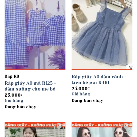
Add to
Add to
wishlist
wishlist
Rập KB
Rập giấy A0 đầm cánh
tiên bé gái R461
Rập giấy A0 mã R125 –
đầm suông cho mẹ bé
25.000
₫
Giỏ hàng
25.000
₫
Giỏ hàng
Đang bán chạy
Đang bán chạy