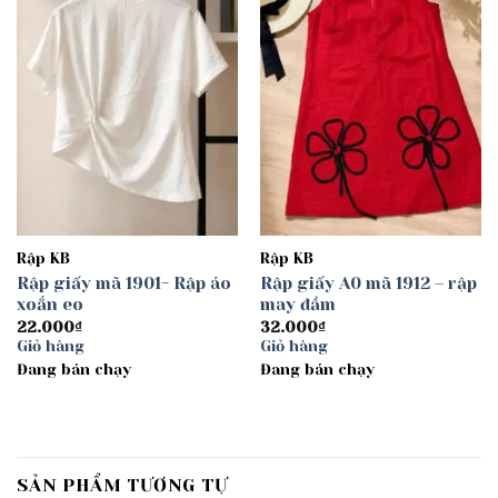
wishlist
wishlist
Rập KB
Rập KB
Rập giấy mã 1901- Rập áo
Rập giấy A0 mã 1912 – rập
xoắn eo
may đầm
22.000
₫
32.000
₫
Giỏ hàng
Giỏ hàng
Đang bán chạy
Đang bán chạy
SẢN PHẨM TƯƠNG TỰ