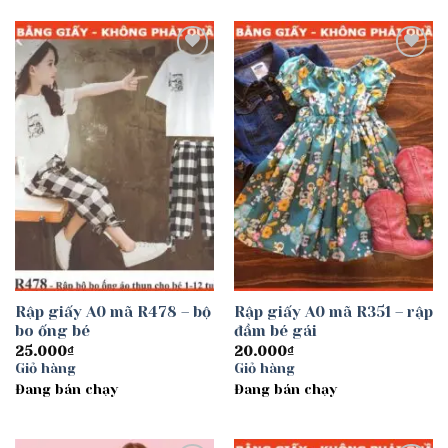
Add to
Add to
wishlist
wishlist
Rập giấy A0 mã R478 – bộ
Rập giấy A0 mã R351 – rập
bo ống bé
đầm bé gái
25.000
₫
20.000
₫
Giỏ hàng
Giỏ hàng
Đang bán chạy
Đang bán chạy