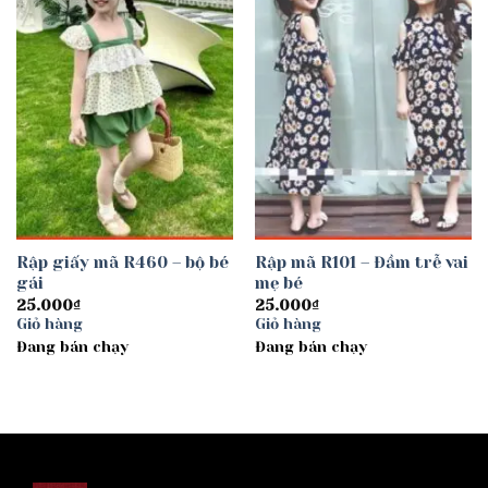
Add to
Add to
wishlist
wishlist
Rập giấy mã R460 – bộ bé
Rập mã R101 – Đầm trễ vai
gái
mẹ bé
25.000
₫
25.000
₫
Giỏ hàng
Giỏ hàng
Đang bán chạy
Đang bán chạy