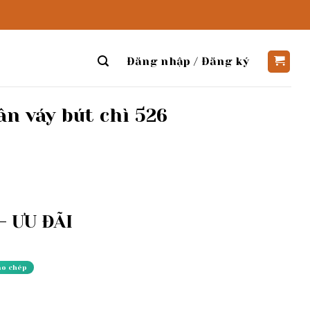
Đăng nhập / Đăng ký
ân váy bút chì 526
 ƯU ĐÃI
ao chép