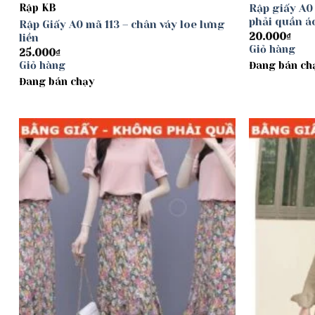
Rập KB
Rập giấy A0
phải quần á
Rập Giấy A0 mã 113 – chân váy loe lưng
20.000
₫
liền
Giỏ hàng
25.000
₫
Giỏ hàng
Đang bán ch
Đang bán chạy
Add to
wishlist