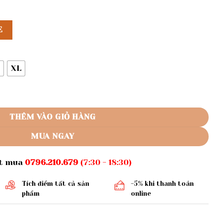
E
XL
ì 526 số lượng
THÊM VÀO GIỎ HÀNG
MUA NGAY
ặt mua
0796.210.679
(7:30 - 18:30)
Tích điểm tất cả sản
-5% khi thanh toán
phẩm
online