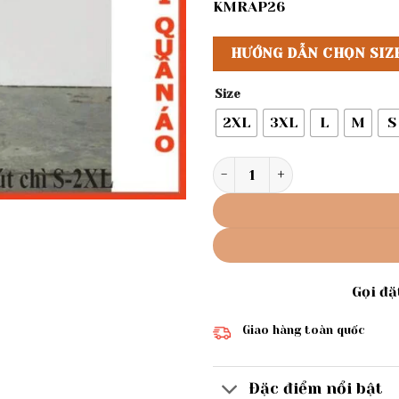
KMRAP26
HƯỚNG DẪN CHỌN SIZ
Size
2XL
3XL
L
M
S
Rập giấy A0 chân váy bút ch
Gọi đ
Giao hàng toàn quốc
Đặc điểm nổi bật