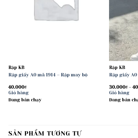
Rập KB
Rập KB
Rập giấy A0 mã 1914 – Rập may bộ
Rập giấy A0
40.000
₫
30.000
₫
–
40
Giỏ hàng
Giỏ hàng
Đang bán chạy
Đang bán ch
SẢN PHẨM TƯƠNG TỰ