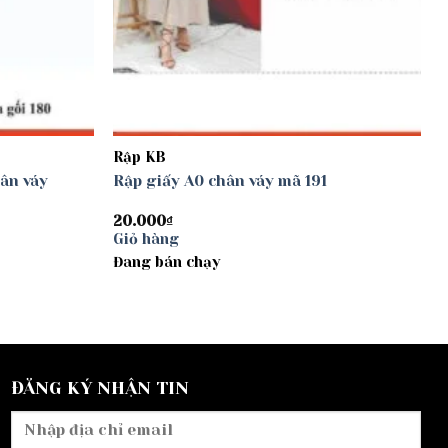
Rập KB
hân váy
Rập giấy A0 chân váy mã 191
20.000
₫
Giỏ hàng
Đang bán chạy
ĐĂNG KÝ NHẬN TIN