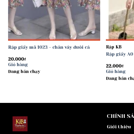
Rập giấy mã 1023 – chân váy đuôi cá
Rập KB
Rập giấy A0
20.000
₫
Giỏ hàng
22.000
₫
Đang bán chạy
Giỏ hàng
Đang bán ch
CHÍNH S
Giới thiệu