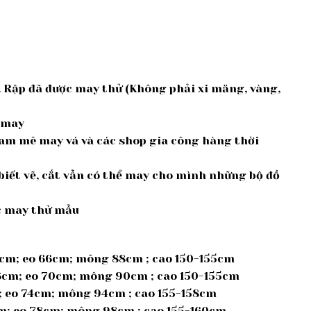
 Rập đã được may thử (Không phải xi măng, vàng,
à may
am mê may vá và các shop gia công hàng thời
iết vẽ, cắt vẫn có thể may cho mình những bộ đồ
ợc may thử mẫu
5cm; eo 66cm; mông 88cm ; cao 150-155cm
36cm; eo 70cm; mông 90cm ; cao 150-155cm
m; eo 74cm; mông 94cm ; cao 155-158cm
cm; eo 78cm; mông 98cm ; cao 155-160cm