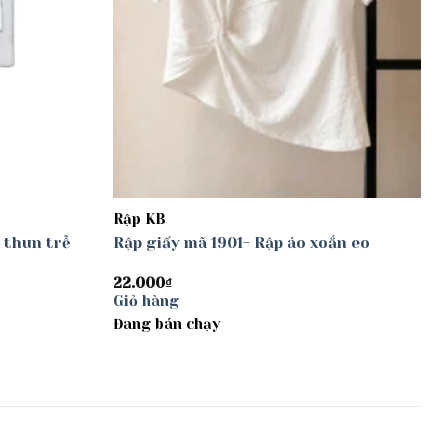
Rập KB
 thun trễ
Rập giấy mã 1901- Rập áo xoắn eo
22.000
₫
Giỏ hàng
Đang bán chạy