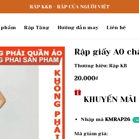
RẬP K&B - RẬP CỦA NGƯỜI VIỆT
 phẩm
Rập Tặng
Hướng dẫn may
Liên hệ
Rập giấy A0 ch
Thương hiệu: Rập KB
Add to
wishlist
20.000
₫
KHUYẾN MÃI -
Nhập mã
KMRAP26
s
Mã giảm giá: