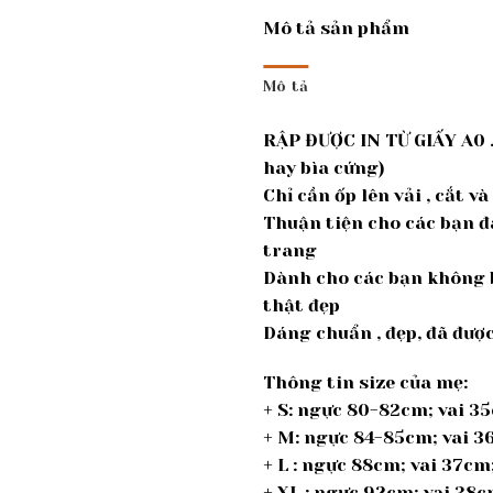
Mô tả sản phẩm
Mô tả
RẬP ĐƯỢC IN TỪ GIẤY A0 .
hay bìa cứng)
Chỉ cần ốp lên vải , cắt v
Thuận tiện cho các bạn đ
trang
Dành cho các bạn không b
thật đẹp
Dáng chuẩn , đẹp, đã đư
Thông tin size của mẹ:
+ S: ngực 80-82cm; vai 3
+ M: ngực 84-85cm; vai 
+ L : ngực 88cm; vai 37c
+ XL : ngực 92cm; vai 38