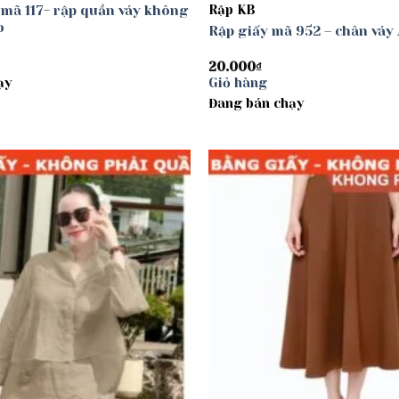
 mã 117- rập quần váy không
Rập KB
o
Rập giấy mã 952 – chân váy 
20.000
₫
ạy
Giỏ hàng
Đang bán chạy
Add to
wishlist