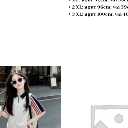
+ 2 XL: ngực 96cm; vai 
+ 3 XL: ngực 100cm; vai
Add to
wishlist