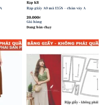
Rập KB
A
Rập giấy A0 mã 1358 – chân váy A
20.000
₫
Giỏ hàng
Đang bán chạy
Add to
Add to
wishlist
wishlist