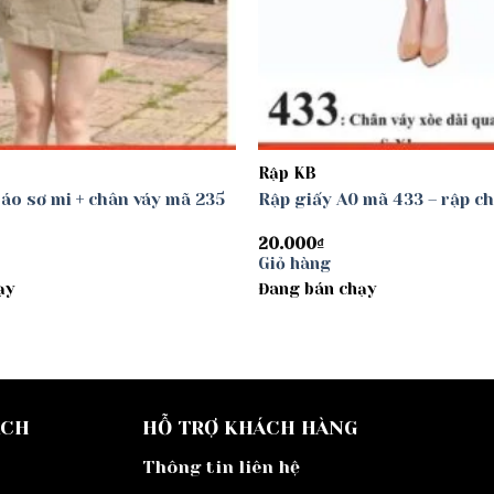
Rập KB
 áo sơ mi + chân váy mã 235
Rập giấy A0 mã 433 – rập c
20.000
₫
Giỏ hàng
ạy
Đang bán chạy
ÁCH
HỖ TRỢ KHÁCH HÀNG
Thông tin liên hệ