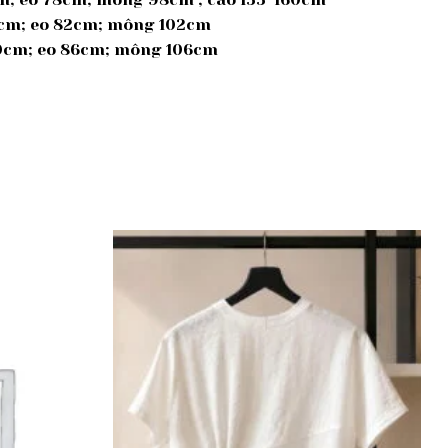
39cm; eo 82cm; mông 102cm
 40cm; eo 86cm; mông 106cm
Add to
Add to
wishlist
wishlist