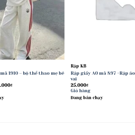
Rập KB
 mã 1910 – bộ thể thao mẹ bé
Rập giấy A0 mã 897 -Rập áo
vai
Khoảng
.000
₫
25.000
₫
giá:
Giỏ hàng
từ
ạy
30.000₫
Đang bán chạy
đến
40.000₫