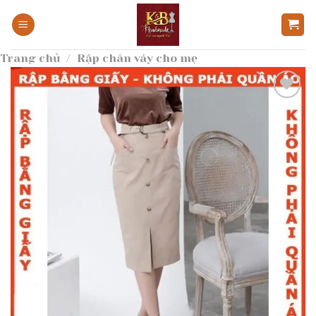
Bỏ
qua
nội
Trang chủ
/
Rập chân váy cho mẹ
dung
Add to
wishlist