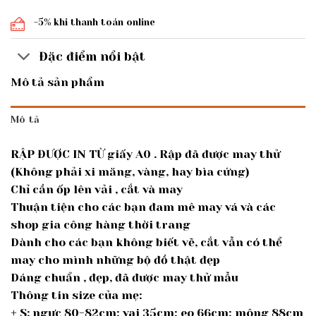
-5% khi thanh toán online
Đặc điểm nổi bật
Mô tả sản phẩm
Mô tả
RẬP ĐƯỢC IN TỪ giấy A0 . Rập đã được may thử
(Không phải xi măng, vàng, hay bìa cứng)
Chỉ cần ốp lên vải , cắt và may
Thuận tiện cho các bạn đam mê may vá và các
shop gia công hàng thời trang
Dành cho các bạn không biết vẽ, cắt vẫn có thể
may cho mình những bộ đồ thật đẹp
Dáng chuẩn , đẹp, đã được may thử mẫu
Thông tin size của mẹ:
+ S: ngực 80-82cm; vai 35cm; eo 66cm; mông 88cm