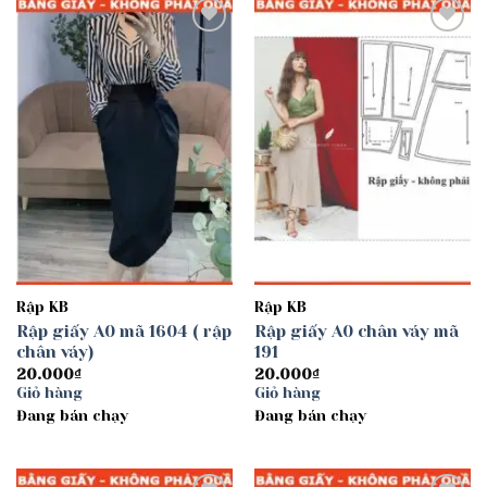
Add to
Add to
wishlist
wishlist
Rập KB
Rập KB
Rập giấy A0 mã 1604 ( rập
Rập giấy A0 chân váy mã
chân váy)
191
20.000
₫
20.000
₫
Giỏ hàng
Giỏ hàng
Đang bán chạy
Đang bán chạy