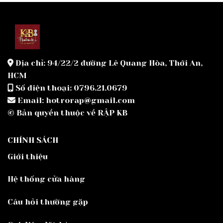
Địa chỉ: 94/22/2 đường Lê Quang Hòa, Thới An,
HCM
Số điện thoại: 0796.21.0679
Email: hotrorap@gmail.com
© Bản quyền thuộc về RẬP KB
CHÍNH SÁCH
Giới thiệu
Hệ thống cửa hàng
Câu hỏi thường gặp