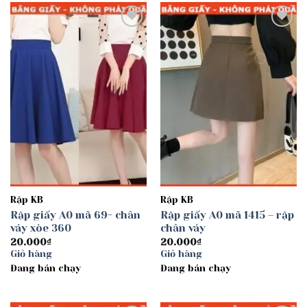
Add to
Add to
wishlist
wishlist
Rập KB
Rập KB
Rập giấy A0 mã 69- chân
Rập giấy A0 mã 1415 – rập
váy xòe 360
chân váy
20.000
₫
20.000
₫
Giỏ hàng
Giỏ hàng
Đang bán chạy
Đang bán chạy