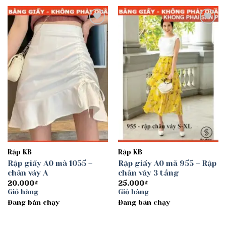
Add to
Add to
wishlist
wishlist
Rập KB
Rập KB
Rập giấy A0 mã 1055 –
Rập giấy A0 mã 955 – Rập
chân váy A
chân váy 3 tầng
20.000
₫
25.000
₫
Giỏ hàng
Giỏ hàng
Đang bán chạy
Đang bán chạy