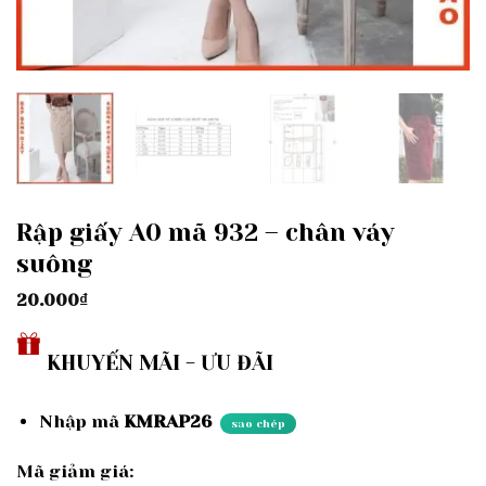
Rập giấy A0 mã 932 – chân váy
suông
20.000
₫
KHUYẾN MÃI - ƯU ĐÃI
Nhập mã
KMRAP26
sao chép
Mã giảm giá: