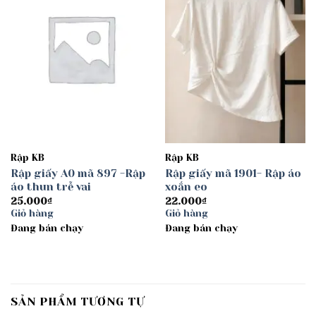
Rập KB
Rập KB
Rập giấy A0 mã 897 -Rập
Rập giấy mã 1901- Rập áo
áo thun trễ vai
xoắn eo
25.000
₫
22.000
₫
Giỏ hàng
Giỏ hàng
Đang bán chạy
Đang bán chạy
SẢN PHẨM TƯƠNG TỰ