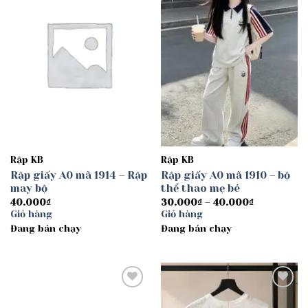
wishlist
wishlist
Rập KB
Rập KB
Rập giấy A0 mã 1914 – Rập
Rập giấy A0 mã 1910 – bộ
may bộ
thể thao mẹ bé
Khoảng
40.000
₫
30.000
₫
–
40.000
₫
giá:
Giỏ hàng
Giỏ hàng
từ
Đang bán chạy
Đang bán chạy
30.000₫
đến
40.000₫
Add to
Add to
wishlist
wishlist