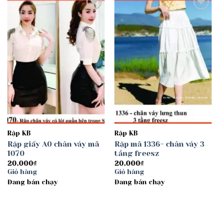
Add to
Add to
wishlist
wishlist
Rập KB
Rập KB
Rập giấy A0 chân váy mã
Rập mã 1336- chân váy 3
1070
tầng freesz
20.000
₫
20.000
₫
Giỏ hàng
Giỏ hàng
Đang bán chạy
Đang bán chạy