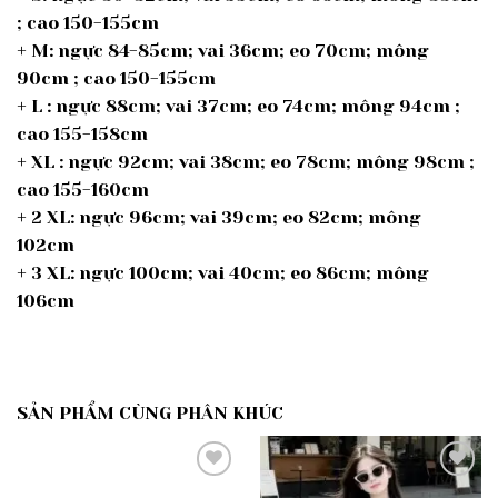
; cao 150-155cm
+ M: ngực 84-85cm; vai 36cm; eo 70cm; mông
90cm ; cao 150-155cm
+ L : ngực 88cm; vai 37cm; eo 74cm; mông 94cm ;
cao 155-158cm
+ XL : ngực 92cm; vai 38cm; eo 78cm; mông 98cm ;
cao 155-160cm
+ 2 XL: ngực 96cm; vai 39cm; eo 82cm; mông
102cm
+ 3 XL: ngực 100cm; vai 40cm; eo 86cm; mông
106cm
SẢN PHẨM CÙNG PHÂN KHÚC
Add to
Add to