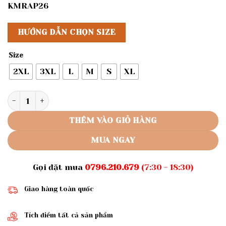
KMRAP26
HƯỚNG DẪN CHỌN SIZE
Size
2XL
3XL
L
M
S
XL
Rập giấy A0 mã 932 - chân váy suông số lượng
THÊM VÀO GIỎ HÀNG
MUA NGAY
Gọi đặt mua
0796.210.679
(7:30 - 18:30)
Giao hàng toàn quốc
Tích điểm tất cả sản phẩm