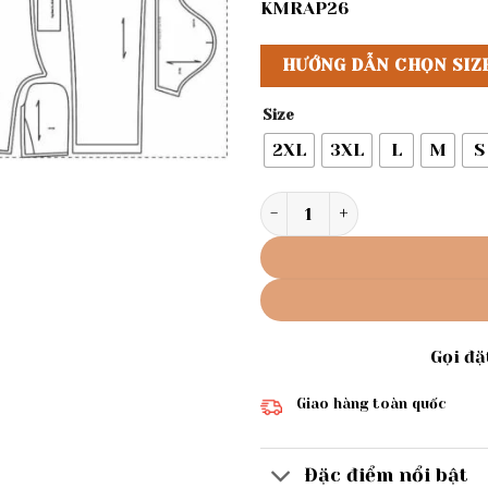
KMRAP26
HƯỚNG DẪN CHỌN SIZ
Size
2XL
3XL
L
M
S
Rập giấy A0 bộ cổ sen mã 17
Gọi đ
Giao hàng toàn quốc
Đặc điểm nổi bật