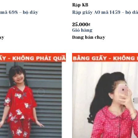
Rập KB
 mã 698 – bộ dây
Rập giấy A0 mã 1459 – bộ d
25.000
₫
Giỏ hàng
ạy
Đang bán chạy
Add to
wishlist