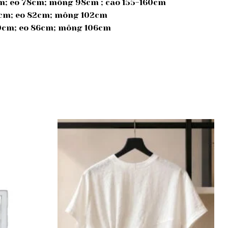
cm; eo 78cm; mông 98cm ; cao 155-160cm
39cm; eo 82cm; mông 102cm
 40cm; eo 86cm; mông 106cm
Add to
Add to
wishlist
wishlist