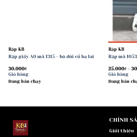
Rập KB
Rập KB
Rập giấy A0 mã 1315 – bộ đùi cổ bạ lai
Rập mã 1053
30.000
₫
25.000
₫
–
30
Giỏ hàng
Giỏ hàng
Đang bán chạy
Đang bán ch
CHÍNH S
Giới thiệu