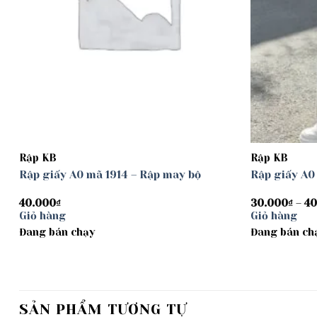
Rập KB
Rập KB
Rập giấy A0 mã 1914 – Rập may bộ
Rập giấy A0
40.000
₫
30.000
₫
–
40
Giỏ hàng
Giỏ hàng
Đang bán chạy
Đang bán ch
SẢN PHẨM TƯƠNG TỰ