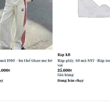
Rập KB
 mã 1910 – bộ thể thao mẹ bé
Rập giấy A0 mã 897 -Rập áo
vai
Khoảng
.000
₫
25.000
₫
giá:
Giỏ hàng
từ
ạy
30.000₫
Đang bán chạy
đến
40.000₫