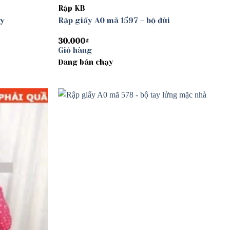
Rập KB
ây
Rập giấy A0 mã 1597 – bộ đùi
30.000
₫
Giỏ hàng
Đang bán chạy
Add to
Add to
wishlist
wishlist