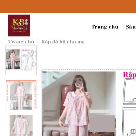
Bỏ
qua
nội
dung
Trang chủ
Sản
Trang chủ
/
Rập đồ bộ cho mẹ