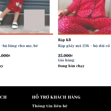
Rập KB
 -bộ lửng cho mẹ, bé
Rập giấy mã 236 – bộ dài cổ
Khoảng
.000
₫
25.000
₫
giá:
Giỏ hàng
từ
ạy
25.000₫
Đang bán chạy
đến
30.000₫
ÁCH
HỖ TRỢ KHÁCH HÀNG
Thông tin liên hệ