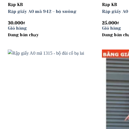
Rập KB
Rập KB
Rập giấy A0 mã 942 – bộ suông
Rập giấy A0
30.000
₫
25.000
₫
Giỏ hàng
Giỏ hàng
Đang bán chạy
Đang bán ch
Add to
wishlist