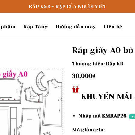
RẬP K&B - RẬP CỦA NGƯỜI VIỆT
 phẩm
Rập Tặng
Hướng dẫn may
Liên hệ
Rập giấy A0 bộ
Thương hiệu: Rập KB
Add to
wishlist
30.000
₫
KHUYẾN MÃI -
Nhập mã
KMRAP26
s
Mã giảm giá: