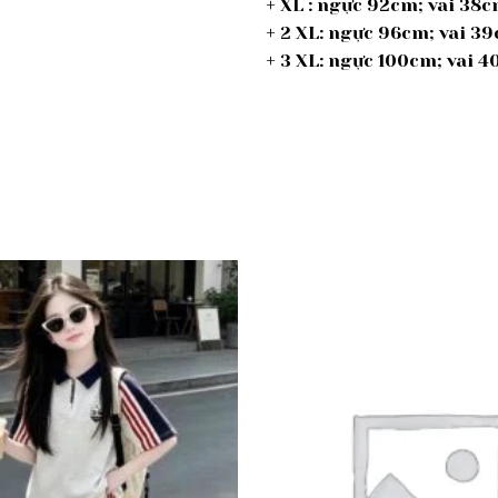
+ XL : ngực 92cm; vai 38
+ 2 XL: ngực 96cm; vai 
+ 3 XL: ngực 100cm; vai
Add to
wishlist