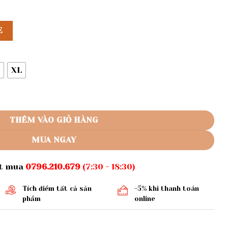
E
XL
29 số lượng
THÊM VÀO GIỎ HÀNG
MUA NGAY
ặt mua
0796.210.679
(7:30 - 18:30)
Tích điểm tất cả sản
-5% khi thanh toán
phẩm
online