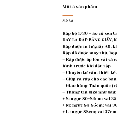
Mô tả sản phẩm
Mô tả
Rập bộ 1730 – áo cổ sen 
ĐÂY LÀ RẬP BẰNG GIẤY, 
Rập được in từ giấy A0, 
Rập đã được may thử, hợp v
– Rập được ôp lên vải và 
hình trước khi đặt rập
– Chuyên tư vấn, thiết k
– Giúp ra rập cho các bạn
– Giao hàng Toàn quốc (r
– Thông tin size như sau:
+ S: ngực 80-82cm; vai 3
+ M: ngực 84-85cm; vai 
+ L : ngực 88cm; vai 37c