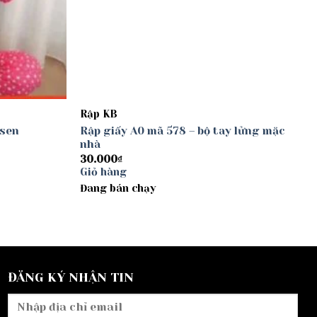
Rập KB
 sen
Rập giấy A0 mã 578 – bộ tay lửng mặc
nhà
30.000
₫
Giỏ hàng
Đang bán chạy
ĐĂNG KÝ NHẬN TIN