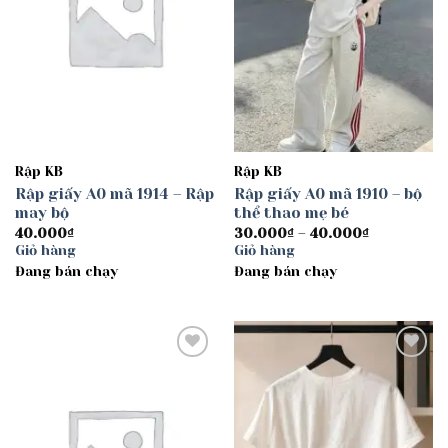
Rập KB
Rập KB
Rập giấy A0 mã 1914 – Rập
Rập giấy A0 mã 1910 – bộ
may bộ
thể thao mẹ bé
Khoảng
40.000
₫
30.000
₫
–
40.000
₫
giá:
Giỏ hàng
Giỏ hàng
từ
Đang bán chạy
Đang bán chạy
30.000₫
đến
40.000₫
Add to
Add to
wishlist
wishlist