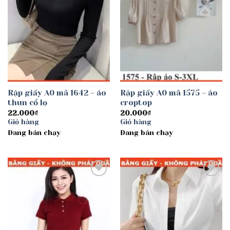
Rập giấy A0 mã 1642 – áo
Rập giấy A0 mã 1575 – áo
thun cổ lọ
croptop
22.000
₫
20.000
₫
Giỏ hàng
Giỏ hàng
Đang bán chạy
Đang bán chạy
Add to
Add to
wishlist
wishlist