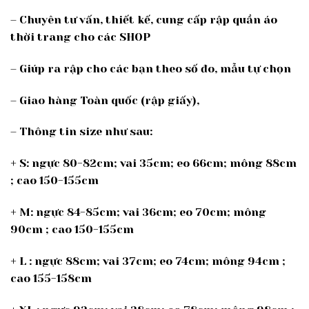
– Chuyên tư vấn, thiết kế, cung cấp rập quần áo
thời trang cho các SHOP
– Giúp ra rập cho các bạn theo số đo, mẫu tự chọn
– Giao hàng Toàn quốc (rập giấy),
– Thông tin size như sau:
+ S: ngực 80-82cm; vai 35cm; eo 66cm; mông 88cm
; cao 150-155cm
+ M: ngực 84-85cm; vai 36cm; eo 70cm; mông
90cm ; cao 150-155cm
+ L : ngực 88cm; vai 37cm; eo 74cm; mông 94cm ;
cao 155-158cm