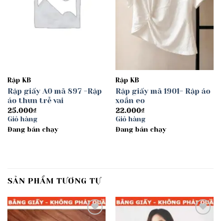
Rập KB
Rập KB
Rập giấy A0 mã 897 -Rập
Rập giấy mã 1901- Rập áo
áo thun trễ vai
xoắn eo
25.000
₫
22.000
₫
Giỏ hàng
Giỏ hàng
Đang bán chạy
Đang bán chạy
SẢN PHẨM TƯƠNG TỰ