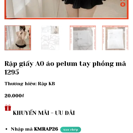
Rập giấy A0 áo pelum tay phồng mã
1295
Thương hiệu: Rập KB
20.000
₫
KHUYẾN MÃI - ƯU ĐÃI
Nhập mã
KMRAP26
sao chép