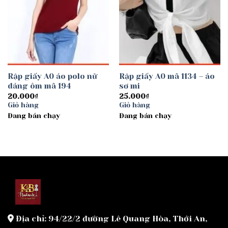
Rập giấy A0 áo polo nữ
Rập giấy A0 mã 1134 – áo
dáng ôm mã 194
sơ mi
20.000
₫
25.000
₫
Giỏ hàng
Giỏ hàng
Đang bán chạy
Đang bán chạy
Địa chỉ: 94/22/2 đường Lê Quang Hòa, Thới An,