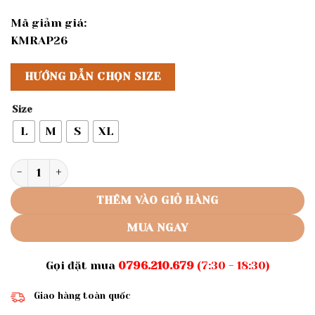
Mã giảm giá:
KMRAP26
HƯỚNG DẪN CHỌN SIZE
Size
L
M
S
XL
Rập giấy A0 áo pelum tay phồng mã 1295 số lượng
THÊM VÀO GIỎ HÀNG
MUA NGAY
Gọi đặt mua
0796.210.679
(7:30 - 18:30)
Giao hàng toàn quốc