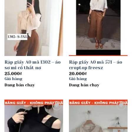
Rập giấy A0 mã 1302 – áo
Rập giấy A0 mã 571 – áo
sơ mi cổ thắt nơ
croptop freesz
25.000
₫
20.000
₫
Giỏ hàng
Giỏ hàng
Đang bán chạy
Đang bán chạy
Add to
Add to
wishlist
wishlist