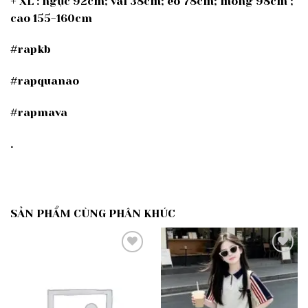
+ XL : ngực 92cm; vai 38cm; eo 78cm; mông 98cm ;
cao 155-160cm
#rapkb
#rapquanao
#rapmava
.
SẢN PHẨM CÙNG PHÂN KHÚC
Add to
Add to
wishlist
wishlist