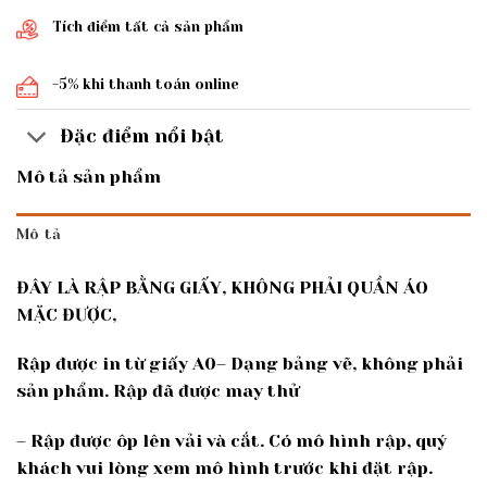
Tích điểm tất cả sản phẩm
-5% khi thanh toán online
Đặc điểm nổi bật
Mô tả sản phẩm
Mô tả
ĐÂY LÀ RẬP BẰNG GIẤY, KHÔNG PHẢI QUẦN ÁO
MẶC ĐƯỢC,
Rập được in từ giấy A0– Dạng bảng vẽ, không phải
sản phẩm. Rập đã được may thử
– Rập được ôp lên vải và cắt. Có mô hình rập, quý
khách vui lòng xem mô hình trước khi đặt rập.