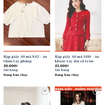
Add to
Add to
wishlist
wishlist
Rập giấy A0 mã 842 – áo
Rập giấy A0 mã 1410 – áo
thun tay phồng
khoác tay dài cổ tròn
20.000
₫
25.000
₫
Giỏ hàng
Giỏ hàng
Đang bán chạy
Đang bán chạy
Add to
Add to
wishlist
wishlist