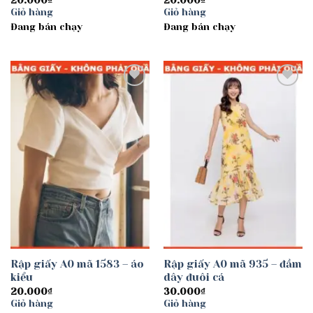
20.000
₫
20.000
₫
Giỏ hàng
Giỏ hàng
Đang bán chạy
Đang bán chạy
Add to
Add to
wishlist
wishlist
Rập giấy A0 mã 1583 – áo
Rập giấy A0 mã 935 – đầm
kiểu
dây đuôi cá
20.000
₫
30.000
₫
Giỏ hàng
Giỏ hàng