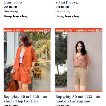
thun cổ lọ
sơ mi freesz
22.000
₫
20.000
₫
Giỏ hàng
Giỏ hàng
Đang bán chạy
Đang bán chạy
Add to
Add to
wishlist
wishlist
Rập giấy A0 mã 220 – áo
Rập giấy A0 mã 1333 – áo
khoác 1 lớp tay liền
danton tay ragland