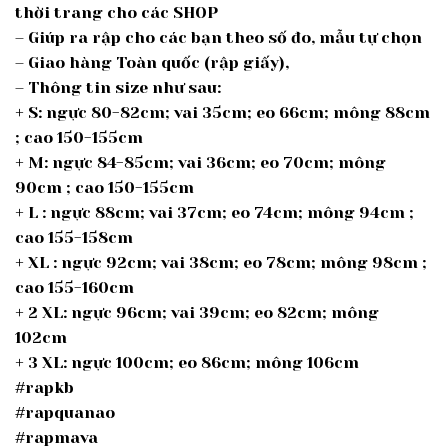
thời trang cho các SHOP
– Giúp ra rập cho các bạn theo số đo, mẫu tự chọn
– Giao hàng Toàn quốc (rập giấy),
– Thông tin size như sau:
+ S: ngực 80-82cm; vai 35cm; eo 66cm; mông 88cm
; cao 150-155cm
+ M: ngực 84-85cm; vai 36cm; eo 70cm; mông
90cm ; cao 150-155cm
+ L : ngực 88cm; vai 37cm; eo 74cm; mông 94cm ;
cao 155-158cm
+ XL : ngực 92cm; vai 38cm; eo 78cm; mông 98cm ;
cao 155-160cm
+ 2 XL: ngực 96cm; vai 39cm; eo 82cm; mông
102cm
+ 3 XL: ngực 100cm; eo 86cm; mông 106cm
#rapkb
#rapquanao
#rapmava