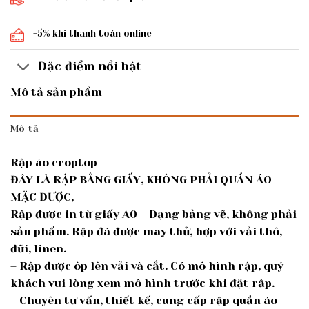
-5% khi thanh toán online
Đặc điểm nổi bật
Mô tả sản phẩm
Mô tả
Rập áo croptop
ĐÂY LÀ RẬP BẰNG GIẤY, KHÔNG PHẢI QUẦN ÁO
MẶC ĐƯỢC,
Rập được in từ giấy A0 – Dạng bảng vẽ, không phải
sản phẩm. Rập đã được may thử, hợp với vải thô,
đũi, linen.
– Rập được ôp lên vải và cắt. Có mô hình rập, quý
khách vui lòng xem mô hình trước khi đặt rập.
– Chuyên tư vấn, thiết kế, cung cấp rập quần áo