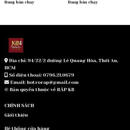
Đang bán chạy
Đang bán chạy
Địa chỉ: 94/22/2 đường Lê Quang Hòa, Thới An,
HCM
Số điện thoại: 0796.21.0679
Email: hotrorap@gmail.com
© Bản quyền thuộc về RẬP KB
CHÍNH SÁCH
Giới thiệu
Hệ thống cửa hàng