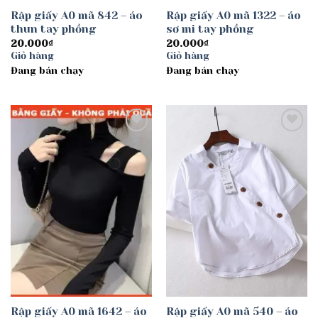
Rập giấy A0 mã 842 – áo
Rập giấy A0 mã 1322 – áo
thun tay phồng
sơ mi tay phồng
20.000
₫
20.000
₫
Giỏ hàng
Giỏ hàng
Đang bán chạy
Đang bán chạy
Add to
Add to
wishlist
wishlist
Rập giấy A0 mã 1642 – áo
Rập giấy A0 mã 540 – áo