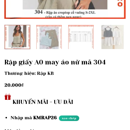
Rập giấy A0 may áo nữ mã 304
Thương hiệu: Rập KB
20.000
₫
KHUYẾN MÃI - ƯU ĐÃI
Nhập mã
KMRAP26
sao chép