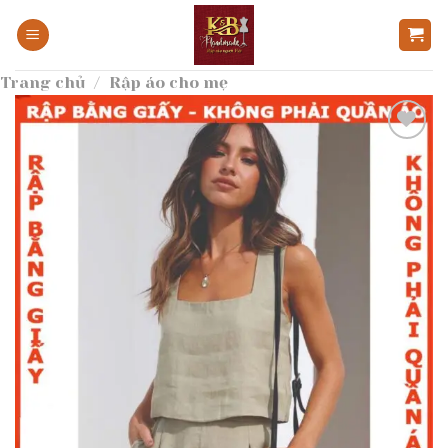
Bỏ
qua
nội
Trang chủ
/
Rập áo cho mẹ
dung
Add to
wishlist