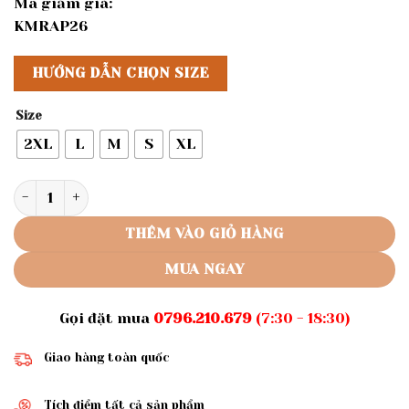
Mã giảm giá:
KMRAP26
HƯỚNG DẪN CHỌN SIZE
Size
2XL
L
M
S
XL
Rập giấy A0 may áo nữ mã 304 số lượng
THÊM VÀO GIỎ HÀNG
MUA NGAY
Gọi đặt mua
0796.210.679
(7:30 - 18:30)
Giao hàng toàn quốc
Tích điểm tất cả sản phẩm