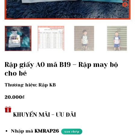
Rập giấy A0 mã B19 – Rập may bộ
cho bé
Thương hiệu: Rập KB
20.000
₫
KHUYẾN MÃI - ƯU ĐÃI
Nhập mã
KMRAP26
sao chép