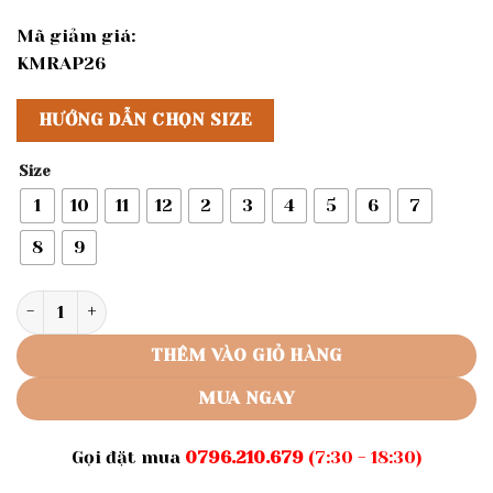
Mã giảm giá:
KMRAP26
HƯỚNG DẪN CHỌN SIZE
Size
1
10
11
12
2
3
4
5
6
7
8
9
Rập giấy A0 mã B19 - Rập may bộ cho bé số lượng
THÊM VÀO GIỎ HÀNG
MUA NGAY
Gọi đặt mua
0796.210.679
(7:30 - 18:30)