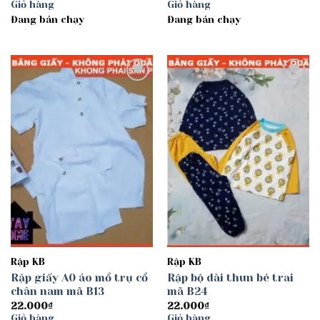
Giỏ hàng
Giỏ hàng
Đang bán chạy
Đang bán chạy
Add to
Add to
wishlist
wishlist
Rập KB
Rập KB
Rập giấy A0 áo mổ trụ cổ
Rập bộ dài thun bé trai
chân nam mã B13
mã B24
22.000
₫
22.000
₫
Giỏ hàng
Giỏ hàng