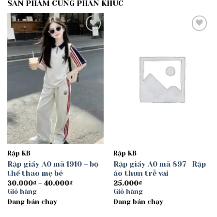
SẢN PHẨM CÙNG PHÂN KHÚC
Add to
Add to
wishlist
wishlist
Rập KB
Rập KB
Rập giấy A0 mã 1910 – bộ
Rập giấy A0 mã 897 -Rập
thể thao mẹ bé
áo thun trễ vai
Khoảng
30.000
₫
–
40.000
₫
25.000
₫
giá:
Giỏ hàng
Giỏ hàng
từ
Đang bán chạy
30.000₫
Đang bán chạy
đến
40.000₫