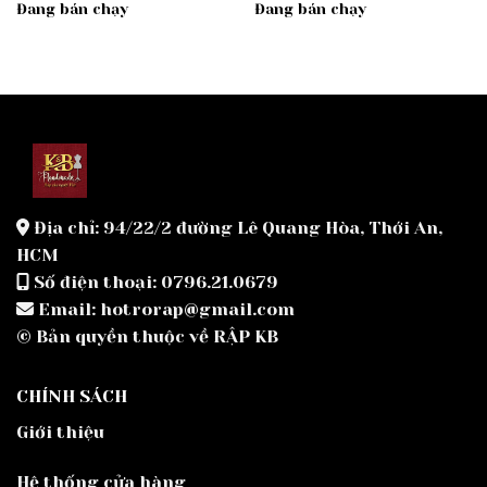
Đang bán chạy
Đang bán chạy
Địa chỉ: 94/22/2 đường Lê Quang Hòa, Thới An,
HCM
Số điện thoại: 0796.21.0679
Email: hotrorap@gmail.com
© Bản quyền thuộc về RẬP KB
CHÍNH SÁCH
Giới thiệu
Hệ thống cửa hàng