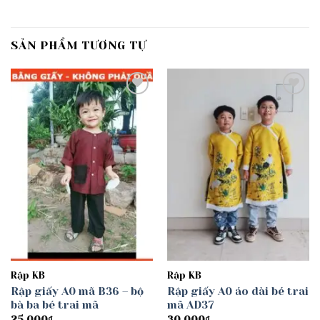
SẢN PHẨM TƯƠNG TỰ
Add to
Add to
wishlist
wishlist
Rập KB
Rập KB
Rập giấy A0 mã B36 – bộ
Rập giấy A0 áo dài bé trai
bà ba bé trai mã
mã AD37
25.000
₫
30.000
₫