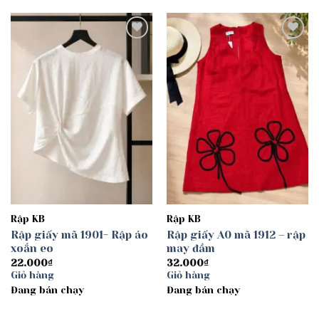
Add to
Add to
wishlist
wishlist
Rập KB
Rập KB
Rập giấy mã 1901- Rập áo
Rập giấy A0 mã 1912 – rập
xoắn eo
may đầm
22.000
₫
32.000
₫
Giỏ hàng
Giỏ hàng
Đang bán chạy
Đang bán chạy