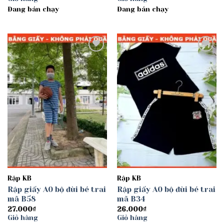
Đang bán chạy
Đang bán chạy
Add to
Add to
wishlist
wishlist
Rập KB
Rập KB
Rập giấy A0 bộ đùi bé trai
Rập giấy A0 bộ đùi bé trai
mã B58
mã B34
27.000
₫
26.000
₫
Giỏ hàng
Giỏ hàng