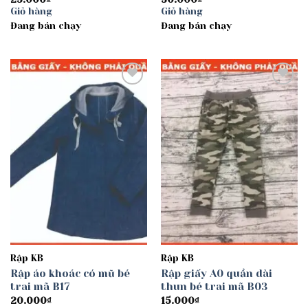
Giỏ hàng
Giỏ hàng
Đang bán chạy
Đang bán chạy
Add to
Add to
wishlist
wishlist
Rập KB
Rập KB
Rập áo khoác có mũ bé
Rập giấy A0 quần dài
trai mã B17
thun bé trai mã B03
20.000
₫
15.000
₫