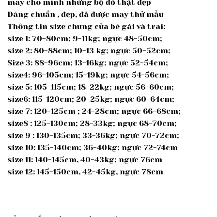
may cho mình những bộ đồ thật đẹp
Dáng chuẩn , đẹp, đã được may thử mẫu
Thông tin size chung của bé gái và trai:
size 1: 70-80cm; 9-11kg; ngực 48-50cm;
size 2: 80-88cm; 10-13 kg; ngực 50-52cm;
Size 3: 88-96cm; 13-16kg; ngực 52-54cm;
size4: 96-105cm; 15-19kg; ngực 54-56cm;
size 5: 105-115cm; 18-22kg; ngực 56-60cm;
size6: 115-120cm; 20-25kg; ngực 60-64cm;
size 7: 120-125cm ; 24-28cm; ngực 66-68cm;
size8 : 125-130cm; 28-33kg; ngực 68-70cm;
size 9 : 130-135cm; 33-36kg; ngực 70-72cm;
size 10: 135-140cm; 36-40kg; ngực 72-74cm
size 11: 140-145cm, 40-43kg; ngực 76cm
size 12: 145-150cm, 42-45kg, ngực 78cm