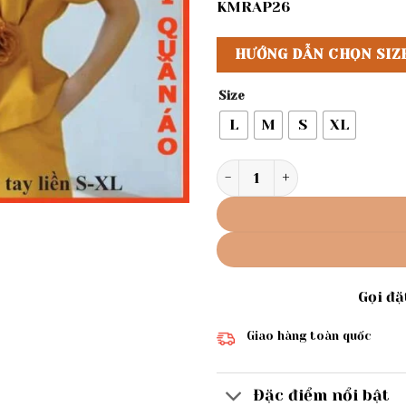
KMRAP26
HƯỚNG DẪN CHỌN SIZ
Size
L
M
S
XL
Rập giấyáo xếp ly eo mã 890
Gọi đ
Giao hàng toàn quốc
Đặc điểm nổi bật