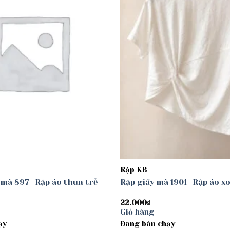
Rập KB
 mã 897 -Rập áo thun trễ
Rập giấy mã 1901- Rập áo x
22.000
₫
Giỏ hàng
ạy
Đang bán chạy