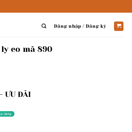
Đăng nhập / Đăng ký
 ly eo mã 890
 ƯU ĐÃI
ao chép