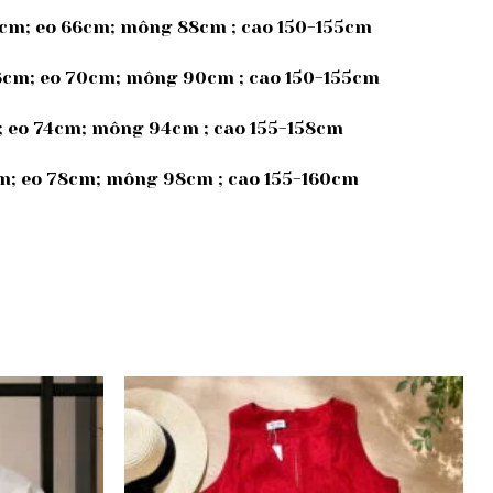
5cm; eo 66cm; mông 88cm ; cao 150-155cm
36cm; eo 70cm; mông 90cm ; cao 150-155cm
m; eo 74cm; mông 94cm ; cao 155-158cm
cm; eo 78cm; mông 98cm ; cao 155-160cm
Add to
Add to
wishlist
wishlist