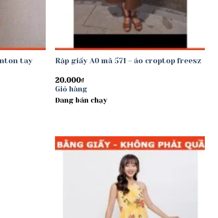
anton tay
Rập giấy A0 mã 571 – áo croptop freesz
20.000
₫
Giỏ hàng
Đang bán chạy
Add to
Add to
wishlist
wishlist