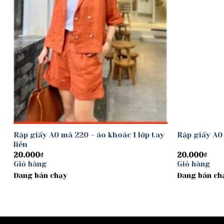
Rập giấy A0 mã 220 – áo khoác 1 lớp tay
Rập giấy A0
liền
20.000
₫
20.000
₫
Giỏ hàng
Giỏ hàng
Đang bán chạy
Đang bán ch