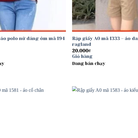
 áo polo nữ dáng ôm mã 194
Rập giấy A0 mã 1333 – áo d
ragland
20.000
₫
Giỏ hàng
ạy
Đang bán chạy
Add to
wishlist