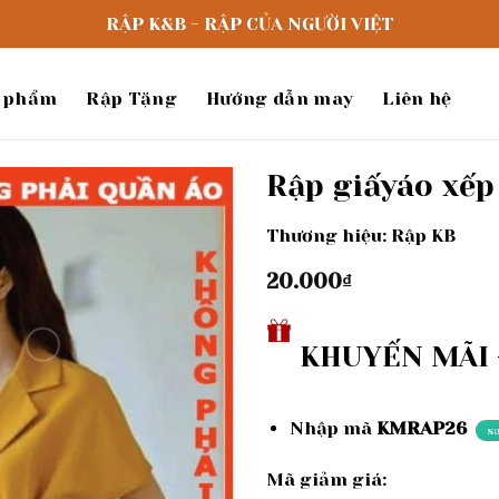
RẬP K&B - RẬP CỦA NGƯỜI VIỆT
 phẩm
Rập Tặng
Hướng dẫn may
Liên hệ
Rập giấyáo xếp
Thương hiệu: Rập KB
Add to
wishlist
20.000
₫
KHUYẾN MÃI -
Nhập mã
KMRAP26
s
Mã giảm giá: