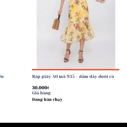
ểu
Rập giấy A0 mã 935 – đầm dây đuôi cá
30.000
₫
Giỏ hàng
Đang bán chạy