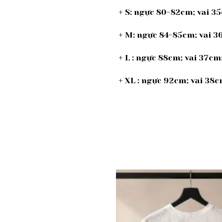
+ S: ngực 80-82cm; vai 3
+ M: ngực 84-85cm; vai 
+ L : ngực 88cm; vai 37c
+ XL : ngực 92cm; vai 38
Add to
wishlist