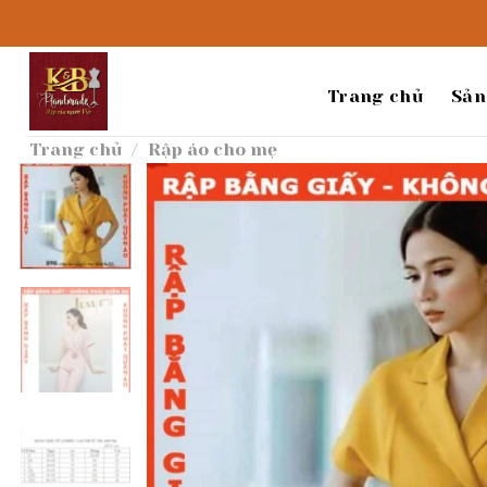
Bỏ
qua
nội
dung
Trang chủ
Sản
Trang chủ
/
Rập áo cho mẹ