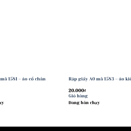
 mã 1581 – áo cổ chân
Rập giấy A0 mã 1583 – áo ki
20.000
₫
Giỏ hàng
ạy
Đang bán chạy