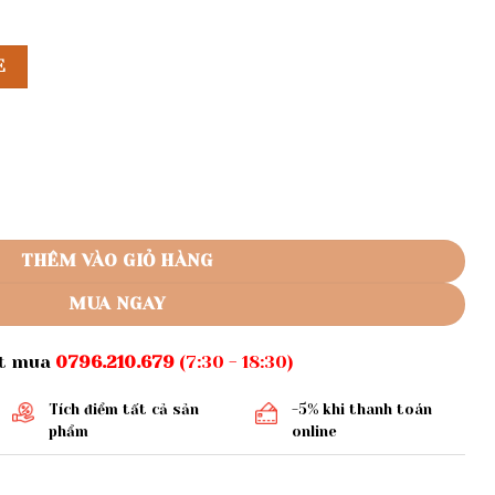
E
 số lượng
THÊM VÀO GIỎ HÀNG
MUA NGAY
ặt mua
0796.210.679
(7:30 - 18:30)
Tích điểm tất cả sản
-5% khi thanh toán
phẩm
online