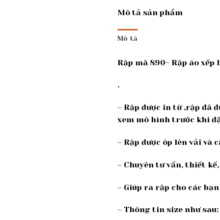
Mô tả sản phẩm
Mô tả
Rập mã 890- Rập áo xếp l
.
– Rập được in từ ,rập đã 
xem mô hình trước khi đặ
– Rập được ôp lên vải và c
– Chuyên tư vấn, thiết k
– Giúp ra rập cho các bạn
– Thông tin size như sau: