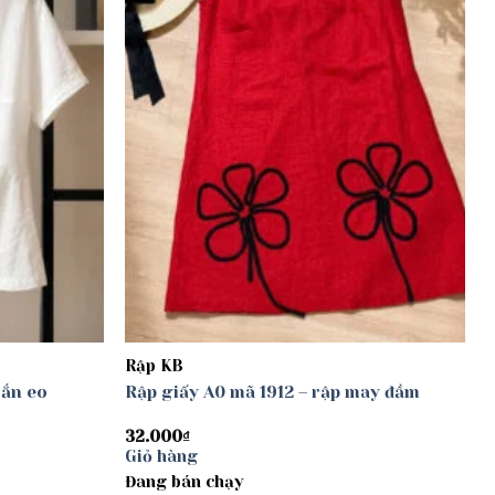
Rập KB
oắn eo
Rập giấy A0 mã 1912 – rập may đầm
32.000
₫
Giỏ hàng
Đang bán chạy