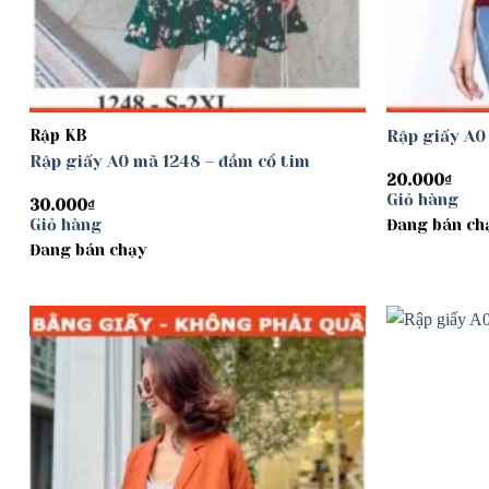
Rập KB
Rập giấy A0
Rập giấy A0 mã 1248 – đầm cổ tim
20.000
₫
Giỏ hàng
30.000
₫
Giỏ hàng
Đang bán ch
Đang bán chạy
Add to
wishlist