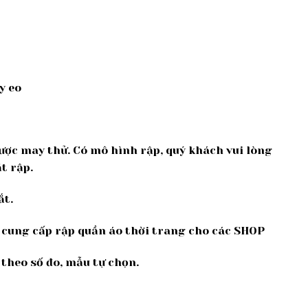
y eo
được may thử. Có mô hình rập, quý khách vui lòng
t rập.
ắt.
ế, cung cấp rập quần áo thời trang cho các SHOP
 theo số đo, mẫu tự chọn.