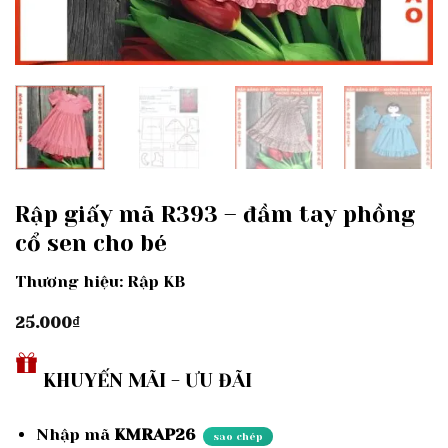
Rập giấy mã R393 – đầm tay phồng
cổ sen cho bé
Thương hiệu: Rập KB
25.000
₫
KHUYẾN MÃI - ƯU ĐÃI
Nhập mã
KMRAP26
sao chép