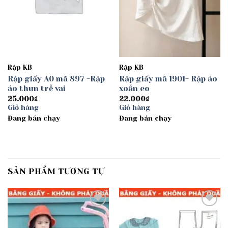
Rập KB
Rập KB
Rập giấy A0 mã 897 -Rập
Rập giấy mã 1901- Rập áo
áo thun trễ vai
xoắn eo
25.000
₫
22.000
₫
Giỏ hàng
Giỏ hàng
Đang bán chạy
Đang bán chạy
SẢN PHẨM TƯƠNG TỰ
Add to
Add to
wishlist
wishlist