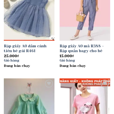
Rập giấy A0 đầm cánh
Rập giấy A0 mã R388 –
tiên bé gái R461
Rập quần bagy cho bé
25.000
₫
15.000
₫
Giỏ hàng
Giỏ hàng
Đang bán chạy
Đang bán chạy
Add to
Add to
wishlist
wishlist