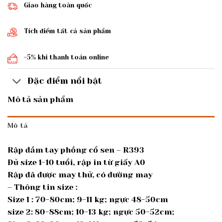
Giao hàng toàn quốc
Tích điểm tất cả sản phẩm
-5% khi thanh toán online
Đặc điểm nổi bật
Mô tả sản phẩm
Mô tả
Rập đầm tay phồng cổ sen – R393
Đủ size 1-10 tuổi, rập in từ giấy A0
Rập đã được may thử, có đường may
– Thông tin size :
Size 1 : 70-80cm; 9-11 kg; ngực 48-50cm
size 2: 80-88cm; 10-13 kg; ngực 50-52cm;