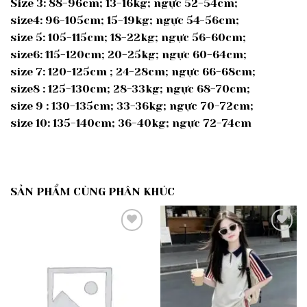
Size 3: 88-96cm; 13-16kg; ngực 52-54cm;
size4: 96-105cm; 15-19kg; ngực 54-56cm;
size 5: 105-115cm; 18-22kg; ngực 56-60cm;
size6: 115-120cm; 20-25kg; ngực 60-64cm;
size 7: 120-125cm ; 24-28cm; ngực 66-68cm;
size8 : 125-130cm; 28-33kg; ngực 68-70cm;
size 9 : 130-135cm; 33-36kg; ngực 70-72cm;
size 10: 135-140cm; 36-40kg; ngực 72-74cm
SẢN PHẨM CÙNG PHÂN KHÚC
Add to
Add to
wishlist
wishlist