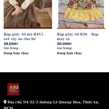
Rập giấy A0 mã R485 –
Rập giấy A0 R28 – Rập
set váy áo cho bé
may vá
28.000
₫
20.000
₫
Giỏ hàng
Giỏ hàng
Đang bán chạy
Đang bán chạy
Địa chỉ: 94/22/2 đường Lê Quang Hòa, Thới An,
HCM