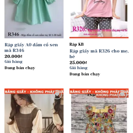
Rập giấy A0 đầm cổ sen
Rập KB
mã R346
Rập giấy mã R326 cho mẹ,
bé
20.000
₫
Giỏ hàng
25.000
₫
Đang bán chạy
Giỏ hàng
Đang bán chạy
Add to
Add to
wishlist
wishlist