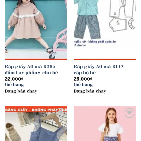
Rập giấy A0 mã R365 –
Rập giấy A0 mã R142 –
đầm tay phồng cho bé
rập bộ bé
22.000
₫
25.000
₫
Giỏ hàng
Giỏ hàng
Đang bán chạy
Đang bán chạy
Add to
Add to
wishlist
wishlist