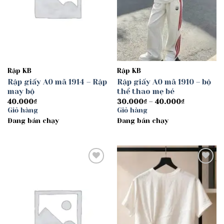
Rập KB
Rập KB
Rập giấy A0 mã 1914 – Rập
Rập giấy A0 mã 1910 – bộ
may bộ
thể thao mẹ bé
Khoảng
40.000
₫
30.000
₫
–
40.000
₫
giá:
Giỏ hàng
Giỏ hàng
từ
Đang bán chạy
Đang bán chạy
30.000₫
đến
40.000₫
Add to
Add to
wishlist
wishlist