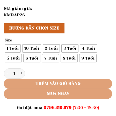
Mã giảm giá:
KMRAP26
HƯỚNG DẪN CHỌN SIZE
Size
1 Tuổi
10 Tuổi
2 Tuổi
3 Tuổi
4 Tuổi
5 Tuổi
6 Tuổi
7 Tuổi
8 Tuổi
9 Tuổi
Rập giấy mã R393 - đầm tay phồng cổ sen cho bé số lượng
THÊM VÀO GIỎ HÀNG
MUA NGAY
Gọi đặt mua
0796.210.679
(7:30 - 18:30)