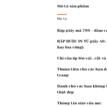
Mô tả sản phẩm
Mô tả
Rập giấy mã 799 – đầm c
RẬP ĐƯỢC IN TỪ giấy A0. 
hay bìa cứng)
Chỉ cần ốp lên vải , cắt v
Thuận tiện cho các bạn đ
trang
Dành cho các bạn không b
thật đẹp
Thông tin size của mẹ: