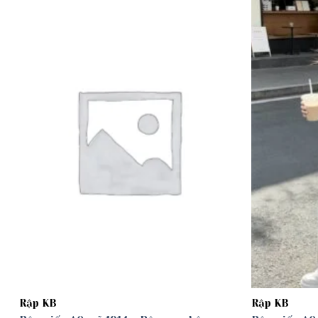
Add to
wishlist
Rập KB
Rập KB