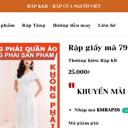
RẬP K&B - RẬP CỦA NGƯỜI VIỆT
 phẩm
Rập Tặng
Hướng dẫn may
Liên hệ
Rập giấy mã 79
Thương hiệu: Rập KB
Add to
wishlist
25.000
₫
KHUYẾN MÃI -
Nhập mã
KMRAP26
s
Mã giảm giá: