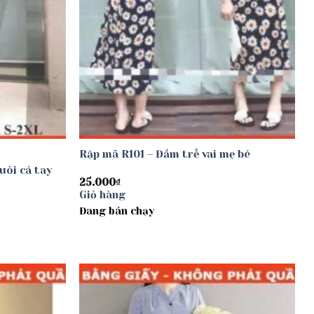
Rập mã R101 – Đầm trễ vai mẹ bé
uôi cá tay
25.000
₫
Giỏ hàng
Đang bán chạy
Add to
Add to
wishlist
wishlist