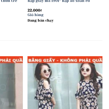
 thun trễ
Rập giấy mã 1901- Rập áo xoắn eo
22.000
₫
Giỏ hàng
Đang bán chạy
Add to
Add to
wishlist
wishlist