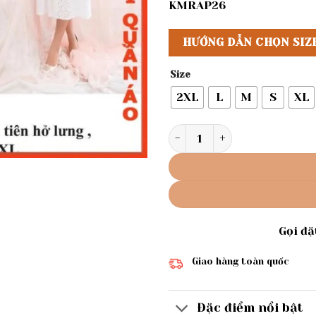
KMRAP26
HƯỚNG DẪN CHỌN SIZ
Size
2XL
L
M
S
XL
Rập giấy mã 799 - đầm cánh 
Gọi đ
Giao hàng toàn quốc
Đặc điểm nổi bật