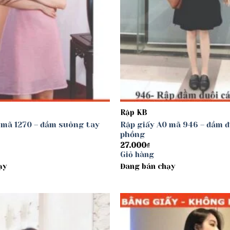
Rập KB
 mã 1270 – đầm suông tay
Rập giấy A0 mã 946 – đầm đ
phồng
27.000
₫
Giỏ hàng
ạy
Đang bán chạy
Add to
wishlist