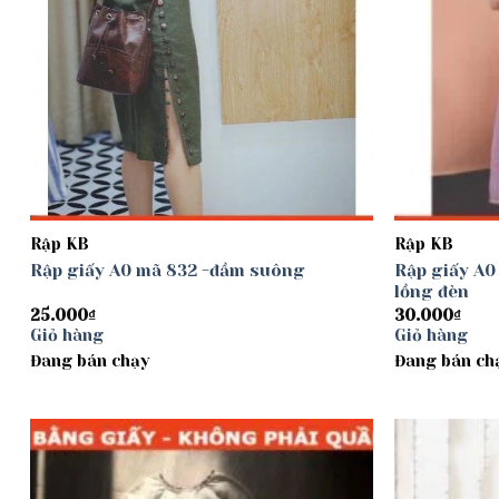
Rập KB
Rập KB
Rập giấy A0 mã 832 -đầm suông
Rập giấy A0
lồng đèn
25.000
₫
30.000
₫
Giỏ hàng
Giỏ hàng
Đang bán chạy
Đang bán ch
Add to
wishlist