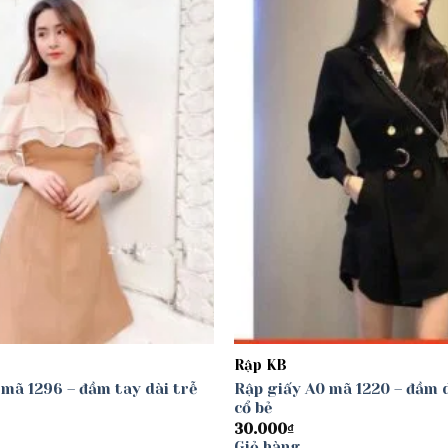
Rập KB
 mã 1296 – đầm tay dài trễ
Rập giấy A0 mã 1220 – đầm
cổ bẻ
30.000
₫
Giỏ hàng