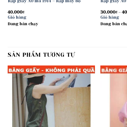
Rập giấy A0 mã 1914 – Rập may bộ
Rập giấy A0
40.000
₫
30.000
₫
–
40
Giỏ hàng
Giỏ hàng
Đang bán chạy
Đang bán ch
SẢN PHẨM TƯƠNG TỰ
Add to
wishlist