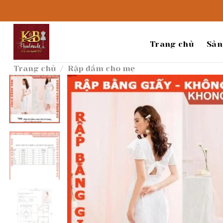
Bỏ
qua
nội
dung
Trang chủ
Sản
Trang chủ
/
Rập đầm cho mẹ