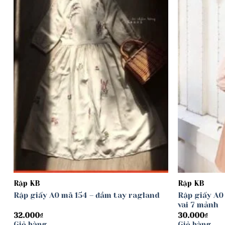
Rập KB
Rập KB
Rập giấy A0 mã 154 – đầm tay ragland
Rập giấy A0
vai 7 mảnh
32.000
₫
30.000
₫
Giỏ hàng
Giỏ hàng