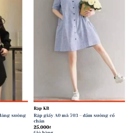
Rập KB
 dáng suông
Rập giấy A0 mã 703 – đầm suông cổ
chân
25.000
₫
Giỏ hàng