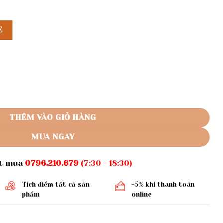
E
tiên hở lưng số lượng
THÊM VÀO GIỎ HÀNG
MUA NGAY
ặt mua
0796.210.679
(7:30 - 18:30)
Tích điểm tất cả sản
-5% khi thanh toán
phẩm
online