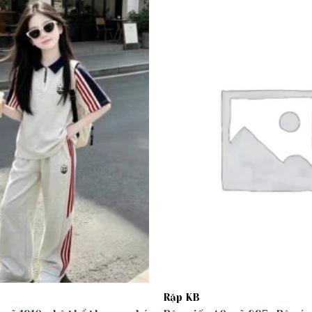
Add to
wishlist
Rập KB