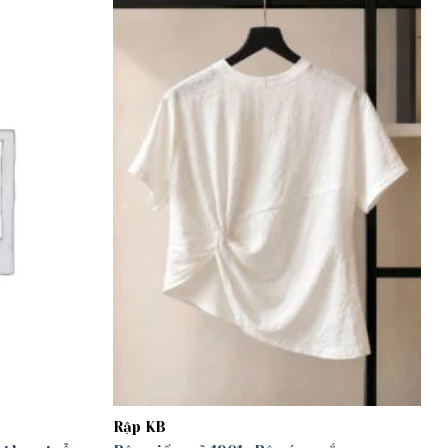
Add to
Add to
wishlist
wishlist
Rập KB