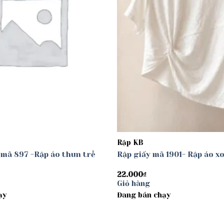
Rập KB
 mã 897 -Rập áo thun trễ
Rập giấy mã 1901- Rập áo x
22.000
₫
Giỏ hàng
ạy
Đang bán chạy