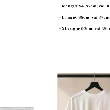
+ M: ngực 84-85cm; vai 
+ L : ngực 88cm; vai 37c
+ XL : ngực 92cm; vai 38
Add to
wishlist