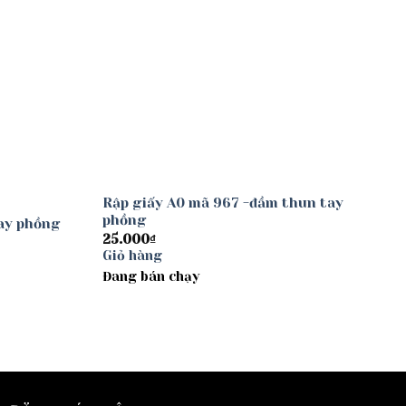
Rập giấy A0 mã 967 -đầm thun tay
phồng
tay phồng
25.000
₫
Giỏ hàng
Đang bán chạy