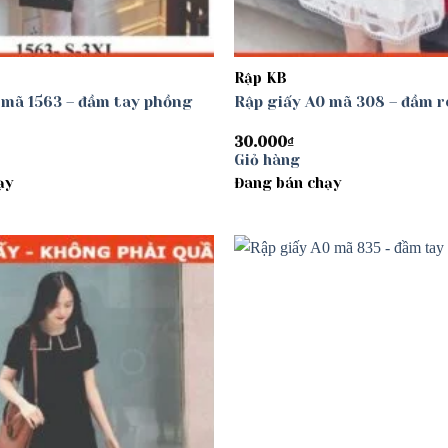
Rập KB
 mã 1563 – đầm tay phồng
Rập giấy A0 mã 308 – đầm r
30.000
₫
Giỏ hàng
ạy
Đang bán chạy
Add to
wishlist