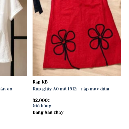
Rập KB
oắn eo
Rập giấy A0 mã 1912 – rập may đầm
32.000
₫
Giỏ hàng
Đang bán chạy