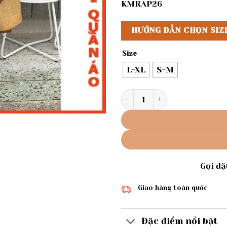
KMRAP26
HƯỚNG DẪN CHỌN SIZ
Size
L-XL
S-M
Rập giấy mã 552 - đầm suôn
Gọi đ
Giao hàng toàn quốc
Đặc điểm nổi bật