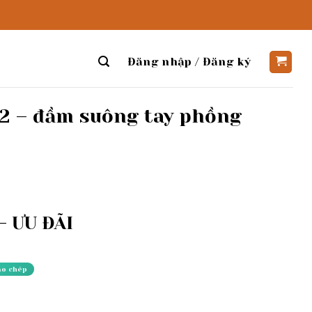
Đăng nhập / Đăng ký
52 – đầm suông tay phồng
 ƯU ĐÃI
ao chép