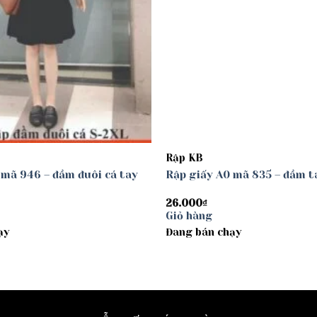
Rập KB
 mã 946 – đầm đuôi cá tay
Rập giấy A0 mã 835 – đầm 
26.000
₫
Giỏ hàng
ạy
Đang bán chạy