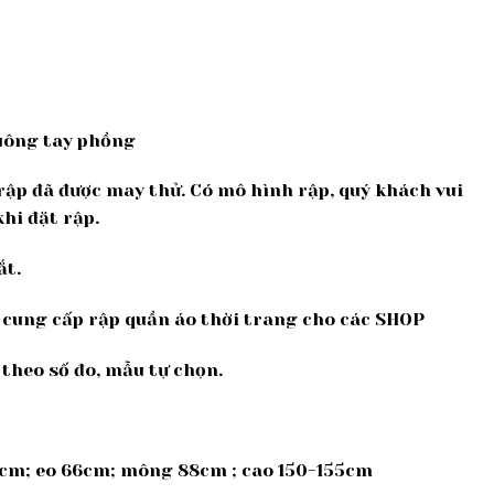
uông tay phồng
,rập đã được may thử. Có mô hình rập, quý khách vui
hi đặt rập.
ắt.
ế, cung cấp rập quần áo thời trang cho các SHOP
 theo số đo, mẫu tự chọn.
5cm; eo 66cm; mông 88cm ; cao 150-155cm