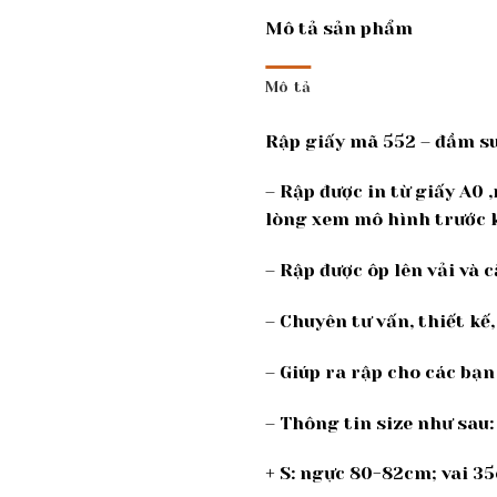
Mô tả sản phẩm
Mô tả
Rập giấy mã 552 – đầm s
– Rập được in từ giấy A0 
lòng xem mô hình trước k
– Rập được ôp lên vải và c
– Chuyên tư vấn, thiết k
– Giúp ra rập cho các bạn
– Thông tin size như sau:
+ S: ngực 80-82cm; vai 3