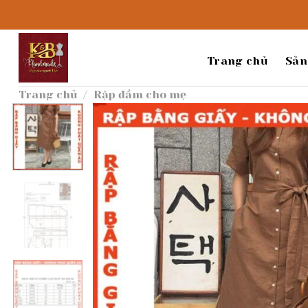
Bỏ
qua
nội
dung
Trang chủ
Sản
Trang chủ
/
Rập đầm cho mẹ