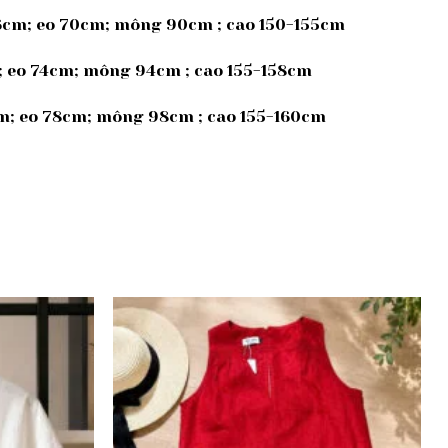
36cm; eo 70cm; mông 90cm ; cao 150-155cm
m; eo 74cm; mông 94cm ; cao 155-158cm
cm; eo 78cm; mông 98cm ; cao 155-160cm
Add to
Add to
wishlist
wishlist