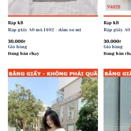
Rập KB
Rập KB
Rập giấy A0 mã 1402 – đầm sơ mi
Rập giấy A0
30.000
₫
30.000
₫
Giỏ hàng
Giỏ hàng
Đang bán chạy
Đang bán ch
Add to
wishlist