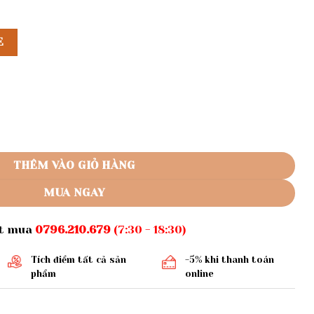
E
g tay phồng số lượng
THÊM VÀO GIỎ HÀNG
MUA NGAY
ặt mua
0796.210.679
(7:30 - 18:30)
Tích điểm tất cả sản
-5% khi thanh toán
phẩm
online