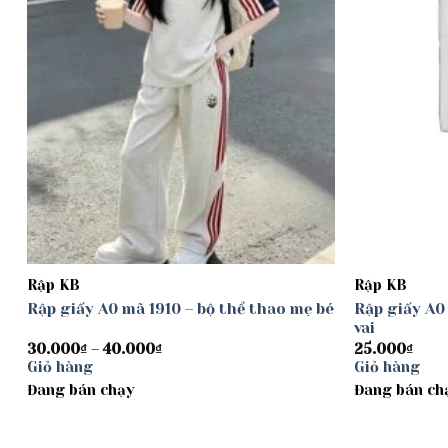
Rập KB
Rập KB
Rập giấy A0 mã 1910 – bộ thể thao mẹ bé
Rập giấy A0
vai
Khoảng
30.000
₫
–
40.000
₫
25.000
₫
giá:
Giỏ hàng
Giỏ hàng
từ
Đang bán chạy
30.000₫
Đang bán ch
đến
40.000₫