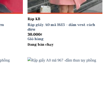
Rập KB
en
Rập giấy A0 mã 1613 – đầm vest cách
điệu
30.000
₫
Giỏ hàng
Đang bán chạy
Add to
Add to
wishlist
wishlist