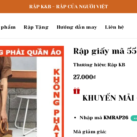
RẬP K&B - RẬP CỦA NGƯỜI VIỆT
 phẩm
Rập Tặng
Hướng dẫn may
Liên hệ
Rập giấy mã 5
Thương hiệu: Rập KB
Add to
wishlist
27.000
₫
KHUYẾN MÃI -
Nhập mã
KMRAP26
s
Mã giảm giá: