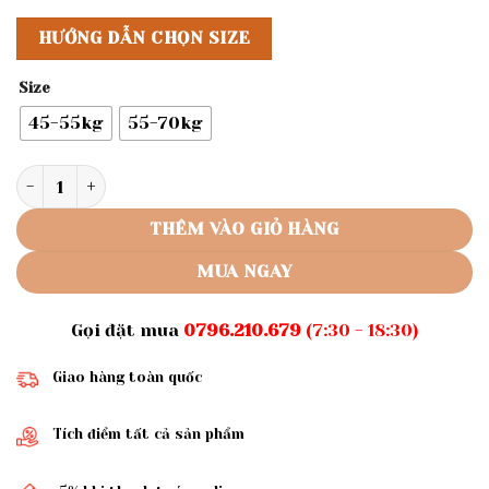
HƯỚNG DẪN CHỌN SIZE
Size
45-55kg
55-70kg
Rập giấy A0 quần mã 478 (BẢN VẼ) số lượng
THÊM VÀO GIỎ HÀNG
MUA NGAY
Gọi đặt mua
0796.210.679
(7:30 - 18:30)
Giao hàng toàn quốc
Tích điểm tất cả sản phẩm