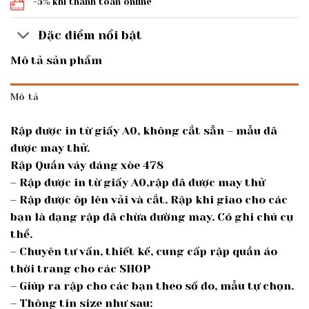
-5% khi thanh toán online
Đặc điểm nổi bật
Mô tả sản phẩm
Mô tả
Rập được in từ giấy A0, không cắt sẵn – mẫu đã
được may thử.
Rập Quần váy dáng xòe 478
– Rập được in từ giấy A0,rập đã được may thử
– Rập được ôp lên vải và cắt. Rập khi giao cho các
bạn là dạng rập đã chừa đường may. Có ghi chú cụ
thể.
– Chuyên tư vấn, thiết kế, cung cấp rập quần áo
thời trang cho các SHOP
– Giúp ra rập cho các bạn theo số đo, mẫu tự chọn.
– Thông tin size như sau: