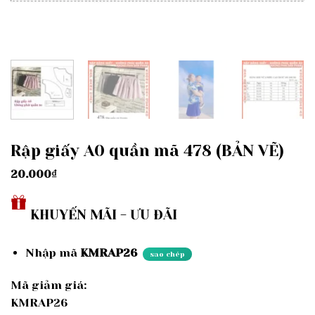
Rập giấy A0 quần mã 478 (BẢN VẼ)
20.000
₫
KHUYẾN MÃI - ƯU ĐÃI
Nhập mã
KMRAP26
sao chép
Mã giảm giá:
KMRAP26