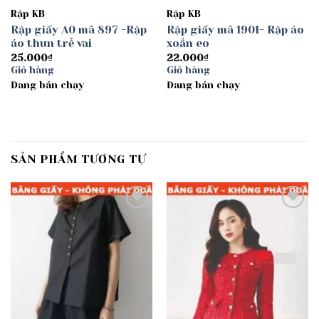
Rập KB
Rập KB
Rập giấy A0 mã 897 -Rập
Rập giấy mã 1901- Rập áo
áo thun trễ vai
xoắn eo
25.000
₫
22.000
₫
Giỏ hàng
Giỏ hàng
Đang bán chạy
Đang bán chạy
SẢN PHẨM TƯƠNG TỰ
Add to
Add to
wishlist
wishlist