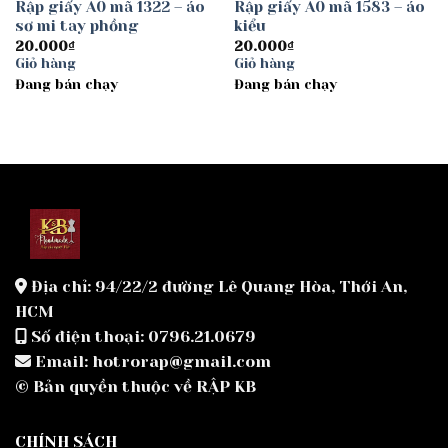
Rập giấy A0 mã 1322 – áo
Rập giấy A0 mã 1583 – áo
sơ mi tay phồng
kiểu
20.000
₫
20.000
₫
Giỏ hàng
Giỏ hàng
Đang bán chạy
Đang bán chạy
Địa chỉ: 94/22/2 đường Lê Quang Hòa, Thới An,
HCM
Số điện thoại: 0796.21.0679
Email: hotrorap@gmail.com
© Bản quyền thuộc về RẬP KB
CHÍNH SÁCH