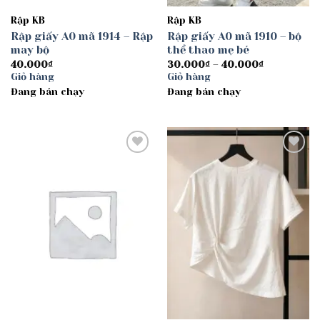
Rập KB
Rập KB
Rập giấy A0 mã 1914 – Rập
Rập giấy A0 mã 1910 – bộ
may bộ
thể thao mẹ bé
Khoảng
40.000
₫
30.000
₫
–
40.000
₫
giá:
Giỏ hàng
Giỏ hàng
từ
Đang bán chạy
Đang bán chạy
30.000₫
đến
40.000₫
Add to
Add to
wishlist
wishlist