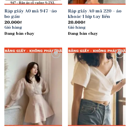
Rập giấy A0 mã 947 -áo
Rập giấy A0 mã 220 – áo
bo gấu
khoác 1 lớp tay liền
20.000
₫
20.000
₫
Giỏ hàng
Giỏ hàng
Đang bán chạy
Đang bán chạy
Add to
Add to
wishlist
wishlist