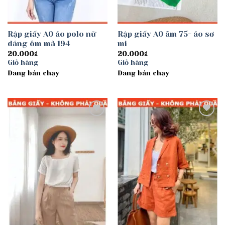
Rập giấy A0 áo polo nữ
Rập giấy A0 ãm 75- áo sơ
dáng ôm mã 194
mi
20.000
₫
20.000
₫
Giỏ hàng
Giỏ hàng
Đang bán chạy
Đang bán chạy
Add to
Add to
wishlist
wishlist