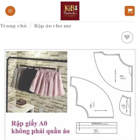
Bỏ
qua
nội
Trang chủ
/
Rập áo cho mẹ
dung
Add to
wishlist