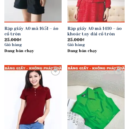
Rập giấy A0 mã 1651 – áo
Rập giấy A0 mã 1410 – áo
cổ tròn
khoác tay dài cổ tròn
25.000
₫
25.000
₫
Giỏ hàng
Giỏ hàng
Đang bán chạy
Đang bán chạy
Add to
Add to
wishlist
wishlist