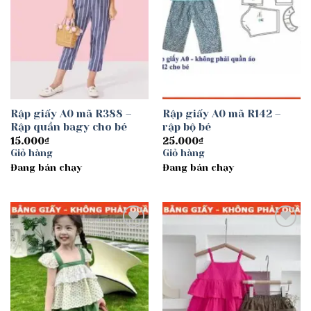
Rập giấy A0 mã R388 –
Rập giấy A0 mã R142 –
Rập quần bagy cho bé
rập bộ bé
15.000
₫
25.000
₫
Giỏ hàng
Giỏ hàng
Đang bán chạy
Đang bán chạy
Add to
Add to
wishlist
wishlist