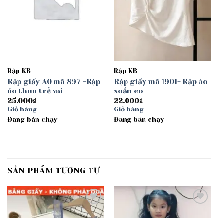
Rập KB
Rập KB
Rập giấy A0 mã 897 -Rập
Rập giấy mã 1901- Rập áo
áo thun trễ vai
xoắn eo
25.000
₫
22.000
₫
Giỏ hàng
Giỏ hàng
Đang bán chạy
Đang bán chạy
SẢN PHẨM TƯƠNG TỰ
Add to
Add to
wishlist
wishlist