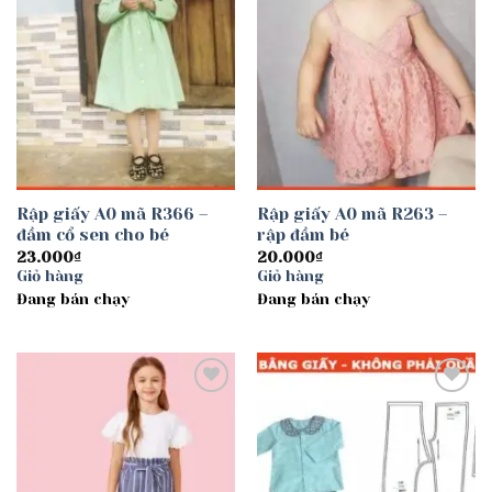
Rập giấy A0 mã R366 –
Rập giấy A0 mã R263 –
đầm cổ sen cho bé
rập đầm bé
23.000
₫
20.000
₫
Giỏ hàng
Giỏ hàng
Đang bán chạy
Đang bán chạy
Add to
Add to
wishlist
wishlist