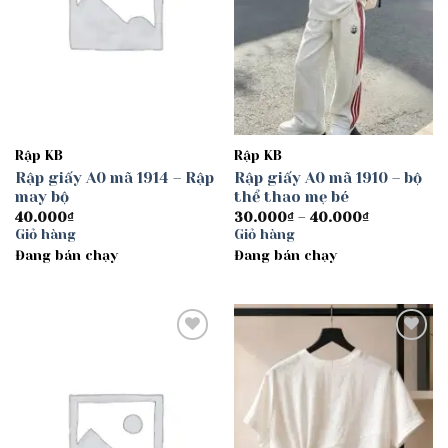
Rập KB
Rập KB
Rập giấy A0 mã 1914 – Rập
Rập giấy A0 mã 1910 – bộ
may bộ
thể thao mẹ bé
Khoảng
40.000
₫
30.000
₫
–
40.000
₫
giá:
Giỏ hàng
Giỏ hàng
từ
Đang bán chạy
Đang bán chạy
30.000₫
đến
40.000₫
Add to
Add to
wishlist
wishlist