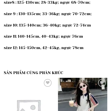
size8 : 125-130cm; 28-33kg; ngực 68-70cm;
size 9 : 130-135cm; 33-36kg; ngực 70-72cm;
size 10: 135-140cm; 36-40kg; ngực 72-74cm
size 11: 140-145cm, 40-43kg; ngực 76cm
size 12: 145-150cm, 42-45kg, ngực 78cm
SẢN PHẨM CÙNG PHÂN KHÚC
Add to
Add to
wishlist
wishlist