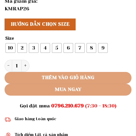
Mã giảm giá:
KMRAP26
HƯỚNG DẪN CHỌN SIZE
Size
10
2
3
4
5
6
7
8
9
Rập giấy A0 mã R359 - rập áo bé gái số lượng
THÊM VÀO GIỎ HÀNG
MUA NGAY
Gọi đặt mua
0796.210.679
(7:30 - 18:30)
Giao hàng toàn quốc
Tích điểm tất cả sản phẩm