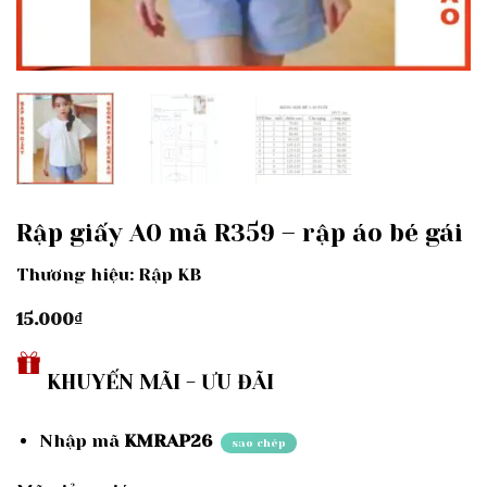
Rập giấy A0 mã R359 – rập áo bé gái
Thương hiệu: Rập KB
15.000
₫
KHUYẾN MÃI - ƯU ĐÃI
Nhập mã
KMRAP26
sao chép