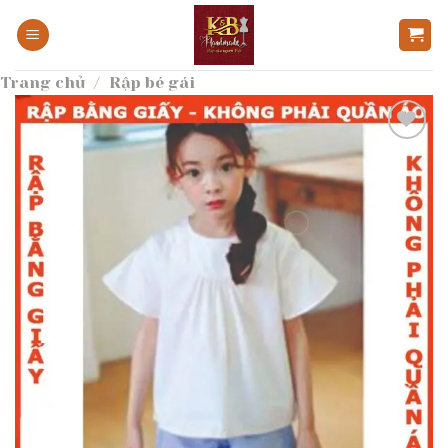
Bỏ
qua
nội
Trang chủ
/
Rập bé gái
dung
Add to
wishlist