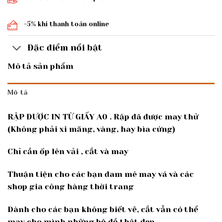
-5% khi thanh toán online
Đặc điểm nổi bật
Mô tả sản phẩm
Mô tả
RẬP ĐƯỢC IN TỪ GIẤY A0 . Rập đã được may thử
(Không phải xi măng, vàng, hay bìa cứng)
Chỉ cần ốp lên vải , cắt và may
Thuận tiện cho các bạn đam mê may vá và các
shop gia công hàng thời trang
Dành cho các bạn không biết vẽ, cắt vẫn có thể
may cho mình những bộ đồ thật đẹp