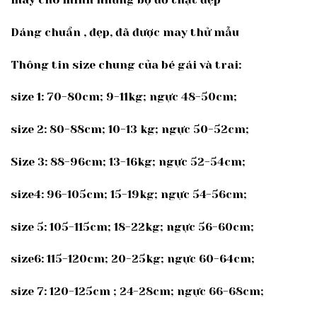
Dáng chuẩn , đẹp, đã được may thử mẫu
Thông tin size chung của bé gái và trai:
size 1: 70-80cm; 9-11kg; ngực 48-50cm;
size 2: 80-88cm; 10-13 kg; ngực 50-52cm;
Size 3: 88-96cm; 13-16kg; ngực 52-54cm;
size4: 96-105cm; 15-19kg; ngực 54-56cm;
size 5: 105-115cm; 18-22kg; ngực 56-60cm;
size6: 115-120cm; 20-25kg; ngực 60-64cm;
size 7: 120-125cm ; 24-28cm; ngực 66-68cm;