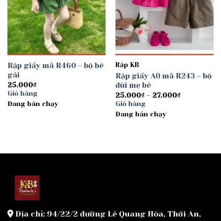
Rập giấy mã R460 – bộ bé
Rập KB
gái
Rập giấy A0 mã R243 – bộ
đùi mẹ bé
25.000
₫
Giỏ hàng
Khoảng
25.000
₫
–
27.000
₫
giá:
Đang bán chạy
Giỏ hàng
từ
Đang bán chạy
25.000₫
đến
27.000₫
Địa chỉ: 94/22/2 đường Lê Quang Hòa, Thới An,