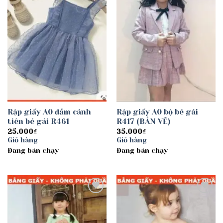
Rập giấy A0 đầm cánh
Rập giấy A0 bộ bé gái
tiên bé gái R461
R417 (BẢN VẼ)
25.000
₫
35.000
₫
Giỏ hàng
Giỏ hàng
Đang bán chạy
Đang bán chạy
Add to
Add to
wishlist
wishlist