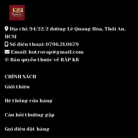
Địa chỉ: 94/22/2 đường Lê Quang Hòa, Thới An,
HCM
Số điện thoại: 0796.21.0679
Email: hotrorap@gmail.com
© Bản quyền thuộc về RẬP KB
CHÍNH SÁCH
Giới thiệu
Hệ thống cửa hàng
Câu hỏi thường gặp
Gọi điện đặt hàng