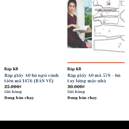
Add to
Add to
wishlist
wishlist
Rập KB
Rập KB
Rập giấy A0 bộ ngủ cánh
Rập giấy A0 mã 578 – bộ
tiên mã 1476 (BẢN VẼ)
tay lửng mặc nhà
25.000
₫
30.000
₫
Giỏ hàng
Giỏ hàng
Đang bán chạy
Đang bán chạy