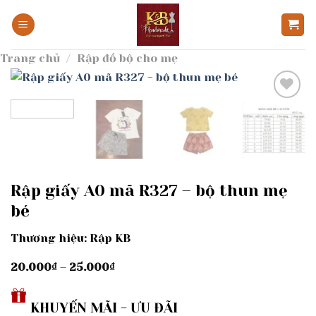
Bỏ
qua
nội
Trang chủ
/
Rập đồ bộ cho mẹ
dung
Add to
wishlist
Rập giấy A0 mã R327 – bộ thun mẹ
bé
Thương hiệu: Rập KB
Khoảng
20.000
₫
–
25.000
₫
giá:
từ
20.000₫
KHUYẾN MÃI - ƯU ĐÃI
đến