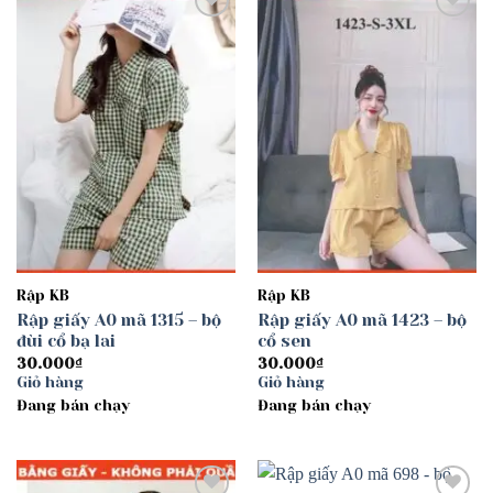
Add to
Add to
wishlist
wishlist
Rập KB
Rập KB
Rập giấy A0 mã 1315 – bộ
Rập giấy A0 mã 1423 – bộ
đùi cổ bạ lai
cổ sen
30.000
₫
30.000
₫
Giỏ hàng
Giỏ hàng
Đang bán chạy
Đang bán chạy