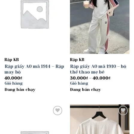
Rập KB
Rập KB
Rập giấy A0 mã 1914 – Rập
Rập giấy A0 mã 1910 – bộ
may bộ
thể thao mẹ bé
Khoảng
40.000
₫
30.000
₫
–
40.000
₫
giá:
Giỏ hàng
Giỏ hàng
từ
Đang bán chạy
Đang bán chạy
30.000₫
đến
40.000₫
Add to
Add to
wishlist
wishlist