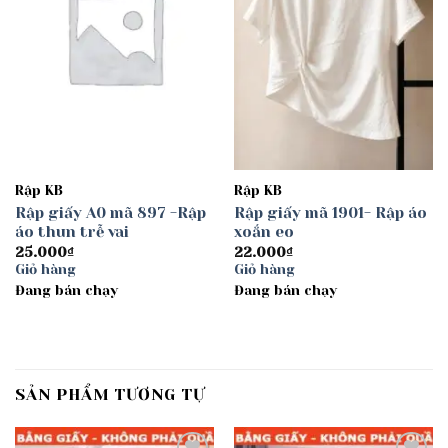
Rập KB
Rập KB
Rập giấy A0 mã 897 -Rập
Rập giấy mã 1901- Rập áo
áo thun trễ vai
xoắn eo
25.000
₫
22.000
₫
Giỏ hàng
Giỏ hàng
Đang bán chạy
Đang bán chạy
SẢN PHẨM TƯƠNG TỰ