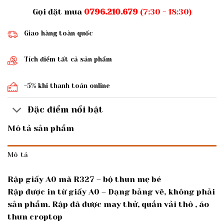
Gọi đặt mua
0796.210.679
(7:30 - 18:30)
Giao hàng toàn quốc
Tích điểm tất cả sản phẩm
-5% khi thanh toán online
Đặc điểm nổi bật
Mô tả sản phẩm
Mô tả
Rập giấy A0 mã R327 – bộ thun mẹ bé
Rập được in từ giấy A0 – Dạng bảng vẽ, không phải
sản phẩm. Rập đã được may thử, quần vải thô , áo
thun croptop