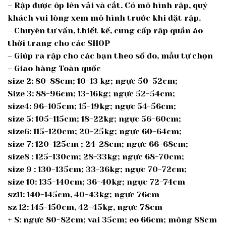
– Rập được ôp lên vải và cắt. Có mô hình rập, quý
khách vui lòng xem mô hình trước khi đặt rập.
– Chuyên tư vấn, thiết kế, cung cấp rập quần áo
thời trang cho các SHOP
– Giúp ra rập cho các bạn theo số đo, mẫu tự chọn
– Giao hàng Toàn quốc
size 2: 80-88cm; 10-13 kg; ngực 50-52cm;
Size 3: 88-96cm; 13-16kg; ngực 52-54cm;
size4: 96-105cm; 15-19kg; ngực 54-56cm;
size 5: 105-115cm; 18-22kg; ngực 56-60cm;
size6: 115-120cm; 20-25kg; ngực 60-64cm;
size 7: 120-125cm ; 24-28cm; ngực 66-68cm;
size8 : 125-130cm; 28-33kg; ngực 68-70cm;
size 9 : 130-135cm; 33-36kg; ngực 70-72cm;
size 10: 135-140cm; 36-40kg; ngực 72-74cm
sz11: 140-145cm, 40-43kg; ngực 76cm
sz 12: 145-150cm, 42-45kg, ngực 78cm
+ S: ngực 80-82cm; vai 35cm; eo 66cm; mông 88cm