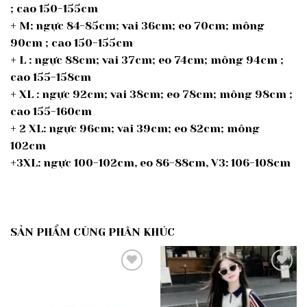
; cao 150-155cm
+ M: ngực 84-85cm; vai 36cm; eo 70cm; mông
90cm ; cao 150-155cm
+ L : ngực 88cm; vai 37cm; eo 74cm; mông 94cm ;
cao 155-158cm
+ XL : ngực 92cm; vai 38cm; eo 78cm; mông 98cm ;
cao 155-160cm
+ 2 XL: ngực 96cm; vai 39cm; eo 82cm; mông
102cm
+3XL: ngực 100-102cm, eo 86-88cm, V3: 106-108cm
SẢN PHẨM CÙNG PHÂN KHÚC
Add to
Add to
wishlist
wishlist