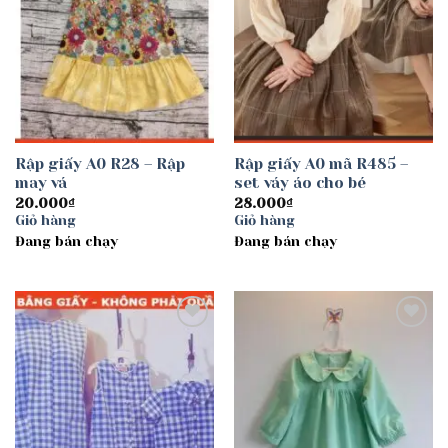
Rập giấy A0 R28 – Rập
Rập giấy A0 mã R485 –
may vá
set váy áo cho bé
20.000
₫
28.000
₫
Giỏ hàng
Giỏ hàng
Đang bán chạy
Đang bán chạy
Add to
Add to
wishlist
wishlist