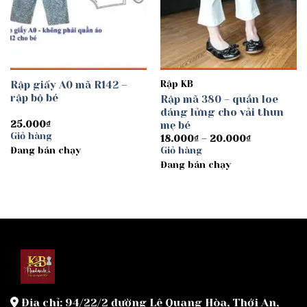
Rập giấy A0 mã R142 –
Rập KB
rập bộ bé
Rập mã 380 – quần loe
dáng lửng cho vải thun
25.000
₫
mẹ bé
Giỏ hàng
Khoảng
18.000
₫
–
20.000
₫
giá:
Đang bán chạy
Giỏ hàng
từ
Đang bán chạy
18.000₫
đến
20.000₫
Địa chỉ: 94/22/2 đường Lê Quang Hòa, Thới An,