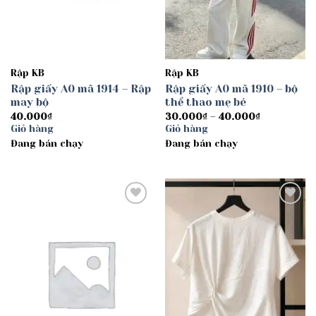
Rập KB
Rập KB
Rập giấy A0 mã 1914 – Rập
Rập giấy A0 mã 1910 – bộ
may bộ
thể thao mẹ bé
Khoảng
40.000
₫
30.000
₫
–
40.000
₫
giá:
Giỏ hàng
Giỏ hàng
từ
Đang bán chạy
Đang bán chạy
30.000₫
đến
40.000₫
Add to
Add to
wishlist
wishlist