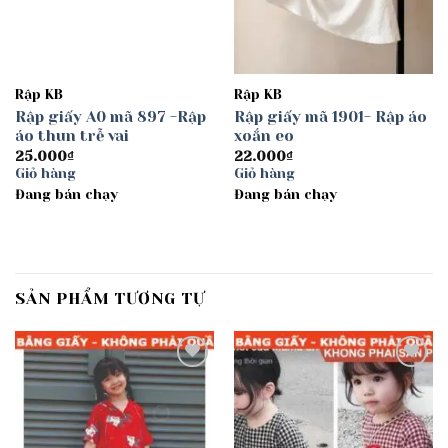
Rập KB
Rập KB
Rập giấy A0 mã 897 -Rập
Rập giấy mã 1901- Rập áo
áo thun trễ vai
xoắn eo
25.000
₫
22.000
₫
Giỏ hàng
Giỏ hàng
Đang bán chạy
Đang bán chạy
SẢN PHẨM TƯƠNG TỰ
Add to
Add to
wishlist
wishlist