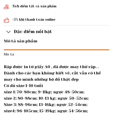
Tích điểm tất cả sản phẩm
-5% khi thanh toán online
Đặc điểm nổi bật
Mô tả sản phẩm
Mô tả
Rập được in từ giấy A0 , đã được may thử rập. .
Dành cho các bạn không biết vẽ, cắt vẫn có thể
may cho mình những bộ đồ thật đẹp
Có đủ size 1-10 tuổi
size 1: 70-80cm; 9-11kg; ngực 48-50cm;
size 2: 80-88cm; 10-13 kg; ngực 50-52cm;
Size 3: 88-96cm; 13-16kg; ngực 52-54cm;
size4: 96-105cm; 15-19kg; ngực 54-56cm;