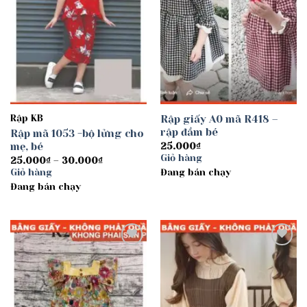
Rập KB
Rập giấy A0 mã R418 –
rập đầm bé
Rập mã 1053 -bộ lửng cho
mẹ, bé
25.000
₫
Giỏ hàng
Khoảng
25.000
₫
–
30.000
₫
giá:
Giỏ hàng
Đang bán chạy
từ
Đang bán chạy
25.000₫
đến
30.000₫
Add to
Add to
wishlist
wishlist