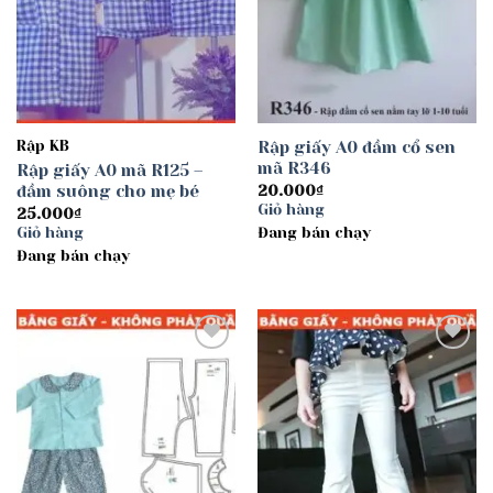
Rập KB
Rập giấy A0 đầm cổ sen
mã R346
Rập giấy A0 mã R125 –
đầm suông cho mẹ bé
20.000
₫
Giỏ hàng
25.000
₫
Giỏ hàng
Đang bán chạy
Đang bán chạy
Add to
Add to
wishlist
wishlist