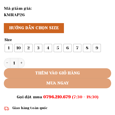
Mã giảm giá:
KMRAP26
HƯỚNG DẪN CHỌN SIZE
Size
1
10
2
3
4
5
6
7
8
9
Rập giấy A0 mã R301 - đầm cánh tiên cho bé số lượng
THÊM VÀO GIỎ HÀNG
MUA NGAY
Gọi đặt mua
0796.210.679
(7:30 - 18:30)
Giao hàng toàn quốc