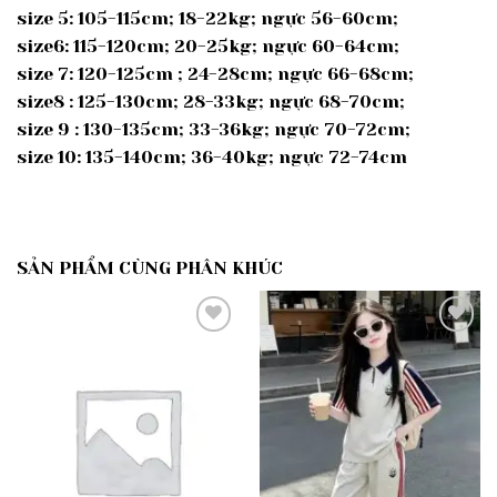
size 5: 105-115cm; 18-22kg; ngực 56-60cm;
size6: 115-120cm; 20-25kg; ngực 60-64cm;
size 7: 120-125cm ; 24-28cm; ngực 66-68cm;
size8 : 125-130cm; 28-33kg; ngực 68-70cm;
size 9 : 130-135cm; 33-36kg; ngực 70-72cm;
size 10: 135-140cm; 36-40kg; ngực 72-74cm
SẢN PHẨM CÙNG PHÂN KHÚC
Add to
Add to
wishlist
wishlist