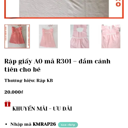
Rập giấy A0 mã R301 – đầm cánh
tiên cho bé
Thương hiệu: Rập KB
20.000
₫
KHUYẾN MÃI - ƯU ĐÃI
Nhập mã
KMRAP26
sao chép