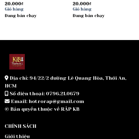
20.000
₫
20.000
₫
Giỏ hàng
Giỏ hàng
Đang bán chạy
Đang bán chạy
Địa chỉ: 94/22/2 đường Lê Quang Hòa, Thới An,
HCM
Số điện thoại: 0796.21.0679
Email: hotrorap@gmail.com
© Bản quyền thuộc về RẬP KB
CHÍNH SÁCH
Giới thiệu