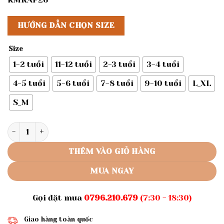
HƯỚNG DẪN CHỌN SIZE
Size
1-2 tuổi
11-12 tuổi
2-3 tuổi
3-4 tuổi
4-5 tuổi
5-6 tuổi
7-8 tuổi
9-10 tuổi
L_XL
S_M
Rập giấy A0 mã R148 ( rập áo thun ragland cánh dơi) số lư
THÊM VÀO GIỎ HÀNG
MUA NGAY
Gọi đặt mua
0796.210.679
(7:30 - 18:30)
Giao hàng toàn quốc