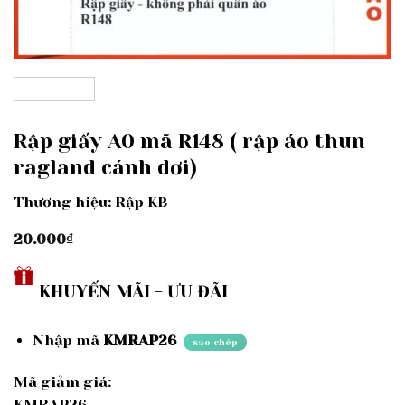
Rập giấy A0 mã R148 ( rập áo thun
ragland cánh dơi)
Thương hiệu: Rập KB
20.000
₫
KHUYẾN MÃI - ƯU ĐÃI
Nhập mã
KMRAP26
sao chép
Mã giảm giá:
KMRAP26