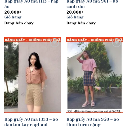
Rập giấy A0 mã 1113 – rập
Rập giấy A0 mã 961 – áo
áo
cánh dơi
20.000
₫
20.000
₫
Giỏ hàng
Giỏ hàng
Đang bán chạy
Đang bán chạy
Add to
Add to
wishlist
wishlist
Rập giấy A0 mã 1333 – áo
Rập giấy A0 mã 950 – áo
danton tay ragland
thun form rộng