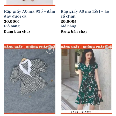
Rập giấy A0 mã 935 – đầm
Rập giấy A0 mã 1581 – áo
dây đuôi cá
cổ chân
30.000
₫
20.000
₫
Giỏ hàng
Giỏ hàng
Đang bán chạy
Đang bán chạy
Add to
Add to
wishlist
wishlist