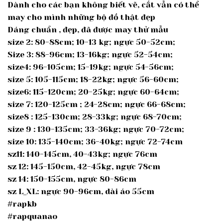
Dành cho các bạn không biết vẽ, cắt vẫn có thể
may cho mình những bộ đồ thật đẹp
Dáng chuẩn , đẹp, đã được may thử mẫu
size 2: 80-88cm; 10-13 kg; ngực 50-52cm;
Size 3: 88-96cm; 13-16kg; ngực 52-54cm;
size4: 96-105cm; 15-19kg; ngực 54-56cm;
size 5: 105-115cm; 18-22kg; ngực 56-60cm;
size6: 115-120cm; 20-25kg; ngực 60-64cm;
size 7: 120-125cm ; 24-28cm; ngực 66-68cm;
size8 : 125-130cm; 28-33kg; ngực 68-70cm;
size 9 : 130-135cm; 33-36kg; ngực 70-72cm;
size 10: 135-140cm; 36-40kg; ngực 72-74cm
sz11: 140-145cm, 40-43kg; ngực 76cm
sz 12: 145-150cm, 42-45kg, ngực 78cm
sz 14: 150-155cm, ngực 80-86cm
sz L_XL: ngực 90-96cm, dài áo 55cm
#rapkb
#rapquanao