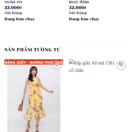
xoắn eo
may đầm
22.000
₫
32.000
₫
Giỏ hàng
Giỏ hàng
Đang bán chạy
Đang bán chạy
SẢN PHẨM TƯƠNG TỰ
Add to
Add to
wishlist
wishlist