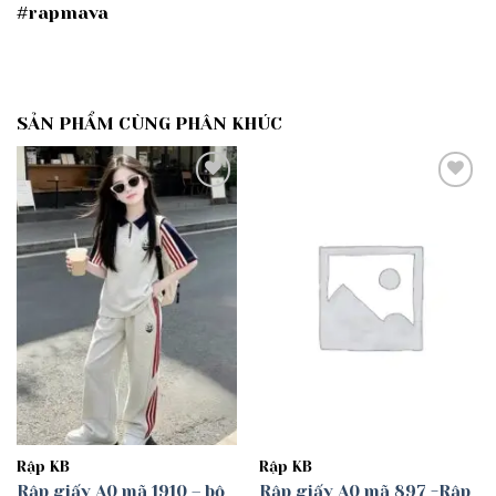
#rapmava
SẢN PHẨM CÙNG PHÂN KHÚC
Add to
Add to
wishlist
wishlist
Rập KB
Rập KB
Rập giấy A0 mã 1910 – bộ
Rập giấy A0 mã 897 -Rập