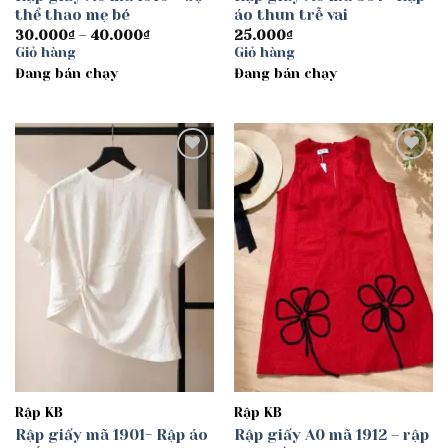
thể thao mẹ bé
áo thun trễ vai
Khoảng
30.000
₫
–
40.000
₫
25.000
₫
giá:
Giỏ hàng
Giỏ hàng
từ
Đang bán chạy
30.000₫
Đang bán chạy
đến
40.000₫
Add to
Add to
wishlist
wishlist
Rập KB
Rập KB
Rập giấy mã 1901- Rập áo
Rập giấy A0 mã 1912 – rập