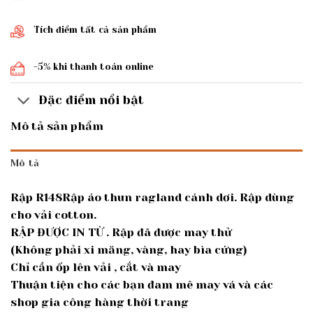
Tích điểm tất cả sản phẩm
-5% khi thanh toán online
Đặc điểm nổi bật
Mô tả sản phẩm
Mô tả
Rập R148Rập áo thun ragland cánh dơi. Rập dùng
cho vải cotton.
RẬP ĐƯỢC IN TỪ . Rập đã được may thử
(Không phải xi măng, vàng, hay bìa cứng)
Chỉ cần ốp lên vải , cắt và may
Thuận tiện cho các bạn đam mê may vá và các
shop gia công hàng thời trang