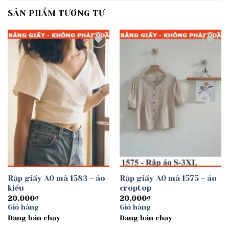
SẢN PHẨM TƯƠNG TỰ
Add to
Add to
wishlist
wishlist
Rập giấy A0 mã 1583 – áo
Rập giấy A0 mã 1575 – áo
kiểu
croptop
20.000
₫
20.000
₫
Giỏ hàng
Giỏ hàng
Đang bán chạy
Đang bán chạy