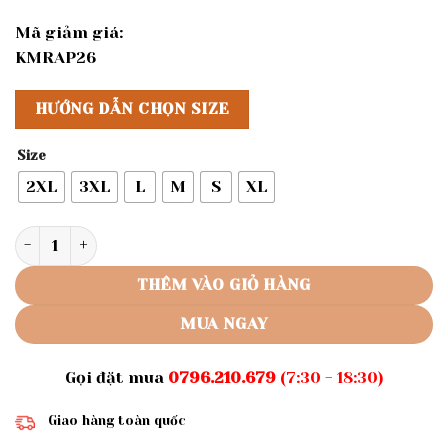
Mã giảm giá:
KMRAP26
HƯỚNG DẪN CHỌN SIZE
Size
2XL
3XL
L
M
S
XL
Rập giấy A0 mã BA32 - quần legging bầu số lượng
THÊM VÀO GIỎ HÀNG
MUA NGAY
Gọi đặt mua
0796.210.679
(7:30 - 18:30)
Giao hàng toàn quốc