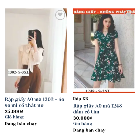
Add to
Add to
wishlist
wishlist
Rập giấy A0 mã 1302 – áo
Rập KB
sơ mi cổ thắt nơ
Rập giấy A0 mã 1248 –
đầm cổ tim
25.000
₫
Giỏ hàng
30.000
₫
Đang bán chạy
Giỏ hàng
Đang bán chạy