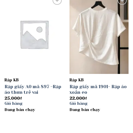
Add to
Add to
wishlist
wishlist
Rập KB
Rập KB
Rập giấy A0 mã 897 -Rập
Rập giấy mã 1901- Rập áo
áo thun trễ vai
xoắn eo
25.000
₫
22.000
₫
Giỏ hàng
Giỏ hàng
Đang bán chạy
Đang bán chạy