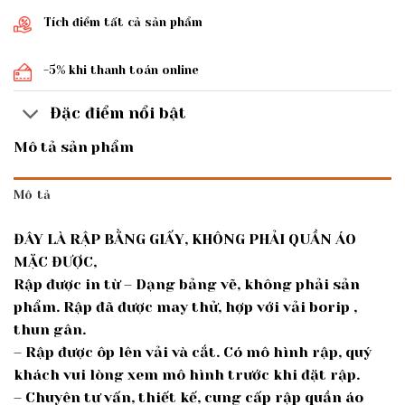
Tích điểm tất cả sản phẩm
-5% khi thanh toán online
Đặc điểm nổi bật
Mô tả sản phẩm
Mô tả
ĐÂY LÀ RẬP BẰNG GIẤY, KHÔNG PHẢI QUẦN ÁO
MẶC ĐƯỢC,
Rập được in từ – Dạng bảng vẽ, không phải sản
phẩm. Rập đã được may thử, hợp với vải borip ,
thun gân.
– Rập được ôp lên vải và cắt. Có mô hình rập, quý
khách vui lòng xem mô hình trước khi đặt rập.
– Chuyên tư vấn, thiết kế, cung cấp rập quần áo