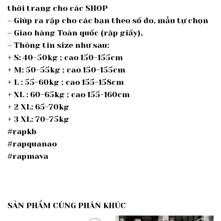
thời trang cho các SHOP
– Giúp ra rập cho các bạn theo số đo, mẫu tự chọn
– Giao hàng Toàn quốc (rập giấy),
– Thông tin size như sau:
+ S: 40-50kg ; cao 150-155cm
+ M: 50-55kg ; cao 150-155cm
+ L : 55-60kg ; cao 155-158cm
+ XL : 60-65kg ; cao 155-160cm
+ 2 XL: 65-70kg
+ 3 XL: 70-75kg
#rapkb
#rapquanao
#rapmava
SẢN PHẨM CÙNG PHÂN KHÚC