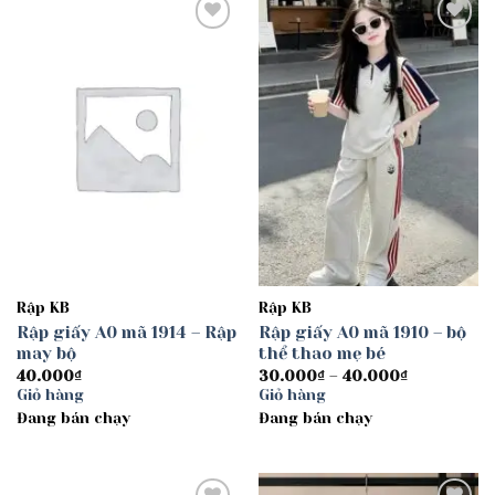
Add to
Add to
wishlist
wishlist
Rập KB
Rập KB
Rập giấy A0 mã 1914 – Rập
Rập giấy A0 mã 1910 – bộ
may bộ
thể thao mẹ bé
Khoảng
40.000
₫
30.000
₫
–
40.000
₫
giá:
Giỏ hàng
Giỏ hàng
từ
Đang bán chạy
Đang bán chạy
30.000₫
đến
40.000₫