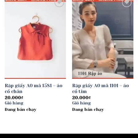
Add to
Add to
wishlist
wishlist
Rập giấy A0 mã 1581 – áo
Rập giấy A0 mã 1101 – áo
cổ chân
cổ tim
20.000
₫
20.000
₫
Giỏ hàng
Giỏ hàng
Đang bán chạy
Đang bán chạy