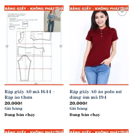
Add to
Add to
wishlist
wishlist
Rập giấy A0 mã 1644 –
Rập giấy A0 áo polo nữ
Rập áo thun
dáng ôm mã 194
20.000
₫
20.000
₫
Giỏ hàng
Giỏ hàng
Đang bán chạy
Đang bán chạy