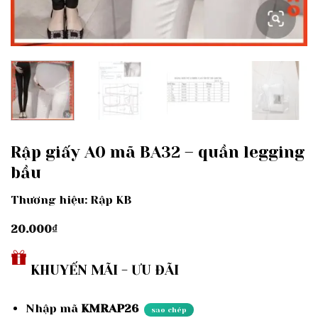
Rập giấy A0 mã BA32 – quần legging
bầu
Thương hiệu: Rập KB
20.000
₫
KHUYẾN MÃI - ƯU ĐÃI
Nhập mã
KMRAP26
sao chép