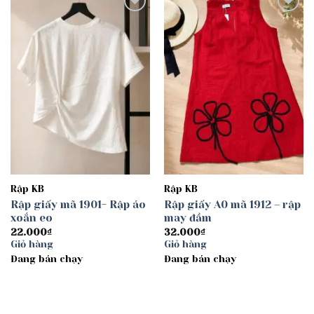
Add to
Add to
wishlist
wishlist
Rập KB
Rập KB
Rập giấy mã 1901- Rập áo
Rập giấy A0 mã 1912 – rập
xoắn eo
may đầm
22.000
₫
32.000
₫
Giỏ hàng
Giỏ hàng
Đang bán chạy
Đang bán chạy