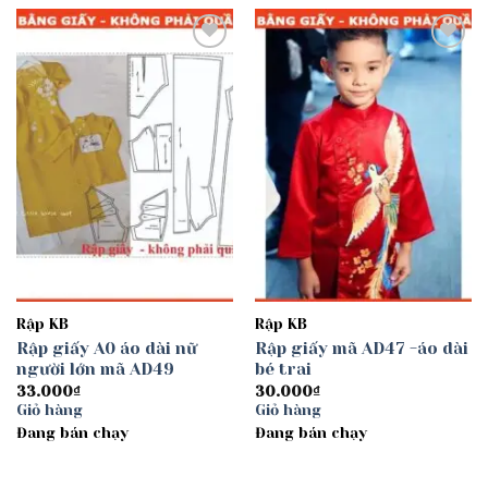
Add to
Add to
wishlist
wishlist
Rập KB
Rập KB
Rập giấy A0 áo dài nữ
Rập giấy mã AD47 -áo dài
người lớn mã AD49
bé trai
33.000
₫
30.000
₫
Giỏ hàng
Giỏ hàng
Đang bán chạy
Đang bán chạy