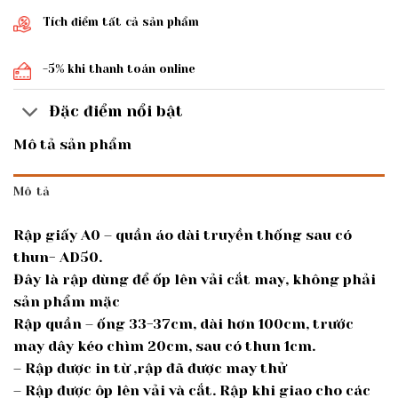
Tích điểm tất cả sản phẩm
-5% khi thanh toán online
Đặc điểm nổi bật
Mô tả sản phẩm
Mô tả
Rập giấy A0 – quần áo dài truyền thống sau có
thun- AD50.
Đây là rập dùng để ốp lên vải cắt may, không phải
sản phẩm mặc
Rập quần – ống 33-37cm, dài hơn 100cm, trước
may dây kéo chìm 20cm, sau có thun 1cm.
– Rập được in từ ,rập đã được may thử
– Rập được ôp lên vải và cắt. Rập khi giao cho các