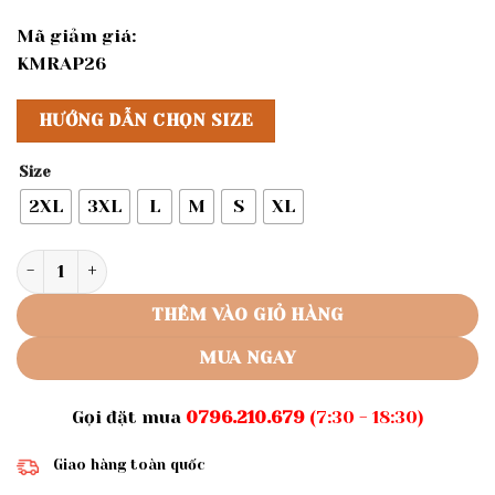
Mã giảm giá:
KMRAP26
HƯỚNG DẪN CHỌN SIZE
Size
2XL
3XL
L
M
S
XL
Rập giấy A0 mã AD50 - quần áo dài truyền thống sau có th
THÊM VÀO GIỎ HÀNG
MUA NGAY
Gọi đặt mua
0796.210.679
(7:30 - 18:30)
Giao hàng toàn quốc