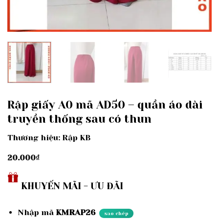
Rập giấy A0 mã AD50 – quần áo dài
truyền thống sau có thun
Thương hiệu: Rập KB
20.000
₫
KHUYẾN MÃI - ƯU ĐÃI
Nhập mã
KMRAP26
sao chép