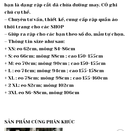
bạn là dạng rập cắt đã chừa đường may. CÓ ghi
chú cụ thể.
– Chuyên tư vấn, thiết kế, cung cấp rập quần áo
thời trang cho các SHOP
– Giúp ra rập cho các bạn theo số đo, mẫu tự chọn.
– Thông tin size như sau:
+ XS: eo 62cm, mông 84-86cm
+ S: eo 66cm; mông 88cm ; cao 150-155cm
+ M: eo 70cm; mông 90cm ; cao 150-155cm
+ L : eo 74cm; mông 94cm ; cao 155-158cm
+ XL : eo 78cm; mông 98cm ; cao 155-160cm
+ 2 XL: eo 82cm; mông 102cm
+ 3XL eo 86-88cm, mông 106cm
SẢN PHẨM CÙNG PHÂN KHÚC