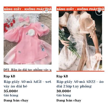
Add to
Add to
wishlist
wishlist
Rập KB
Rập KB
Rập giấy A0 mã Ad51 – set
Rập giấy A0 mã AD22 – áo
váy áo dài bé
dài 2 lớp tay phồng
35.000
₫
30.000
₫
Giỏ hàng
Giỏ hàng
Đang bán chạy
Đang bán chạy