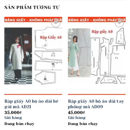
SẢN PHẨM TƯƠNG TỰ
Add to
Add to
wishlist
wishlist
Rập giấy A0 bộ áo dài bé
Rập giấy A0 bộ áo dài tay
gái mã AD21
phồng mã AD09
35.000
₫
45.000
₫
Giỏ hàng
Giỏ hàng
Đang bán chạy
Đang bán chạy