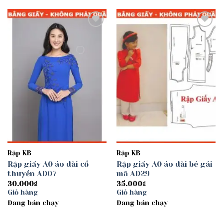
Add to
Add to
wishlist
wishlist
Rập KB
Rập KB
Rập giấy A0 áo dài cổ
Rập giấy A0 áo dài bé gái
thuyền AD07
mã AD29
30.000
₫
35.000
₫
Giỏ hàng
Giỏ hàng
Đang bán chạy
Đang bán chạy