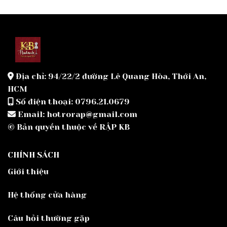
Địa chỉ: 94/22/2 đường Lê Quang Hòa, Thới An,
HCM
Số điện thoại: 0796.21.0679
Email: hotrorap@gmail.com
© Bản quyền thuộc về RẬP KB
CHÍNH SÁCH
Giới thiệu
Hệ thống cửa hàng
Câu hỏi thường gặp