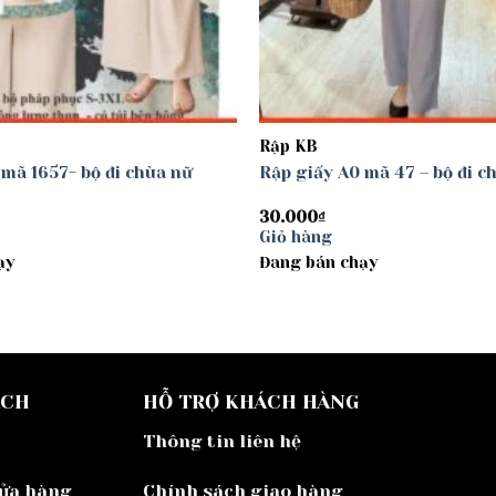
Rập KB
 mã 1657- bộ đi chùa nữ
Rập giấy A0 mã 47 – bộ đi c
30.000
₫
Giỏ hàng
ạy
Đang bán chạy
ÁCH
HỖ TRỢ KHÁCH HÀNG
Thông tin liên hệ
cửa hàng
Chính sách giao hàng