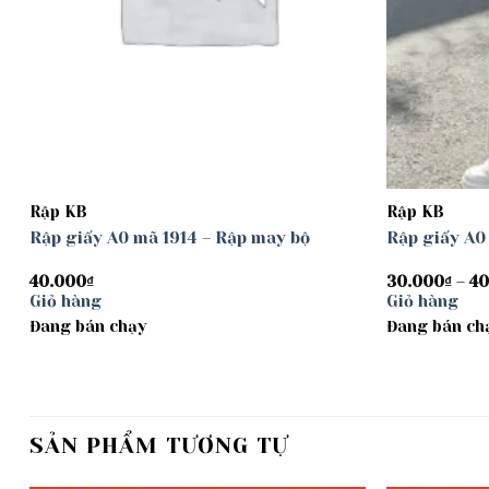
Rập KB
Rập KB
Rập giấy A0 mã 1914 – Rập may bộ
Rập giấy A0
40.000
₫
30.000
₫
–
40
Giỏ hàng
Giỏ hàng
Đang bán chạy
Đang bán ch
SẢN PHẨM TƯƠNG TỰ