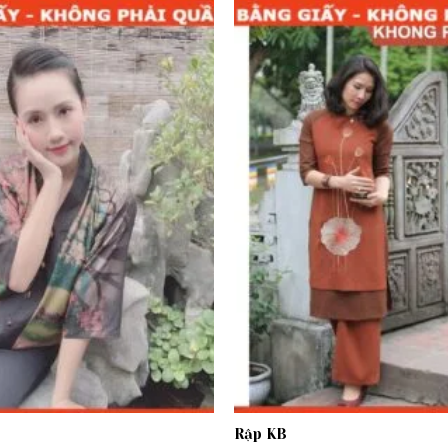
Add to
wishlist
Rập KB