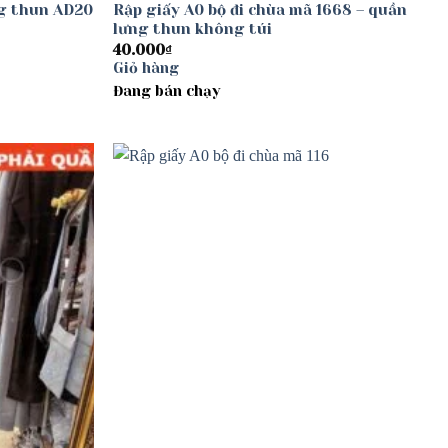
ng thun AD20
Rập giấy A0 bộ đi chùa mã 1668 – quần
lưng thun không túi
40.000
₫
Giỏ hàng
Đang bán chạy
Add to
Add to
wishlist
wishlist