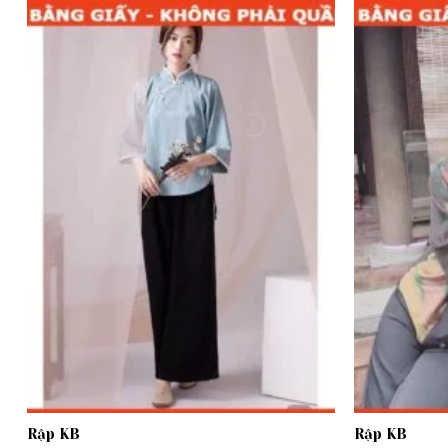
Add to
wishlist
Rập KB
Rập KB