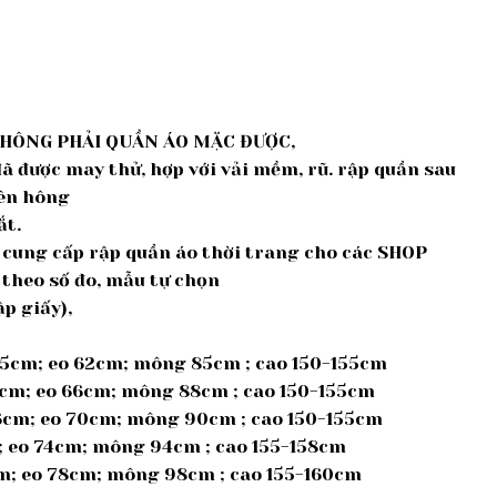
KHÔNG PHẢI QUẦN ÁO MẶC ĐƯỢC,
đã được may thử, hợp với vải mềm, rũ. rập quần sau
bên hông
ắt.
ế, cung cấp rập quần áo thời trang cho các SHOP
 theo số đo, mẫu tự chọn
p giấy),
 35cm; eo 62cm; mông 85cm ; cao 150-155cm
5cm; eo 66cm; mông 88cm ; cao 150-155cm
36cm; eo 70cm; mông 90cm ; cao 150-155cm
m; eo 74cm; mông 94cm ; cao 155-158cm
cm; eo 78cm; mông 98cm ; cao 155-160cm