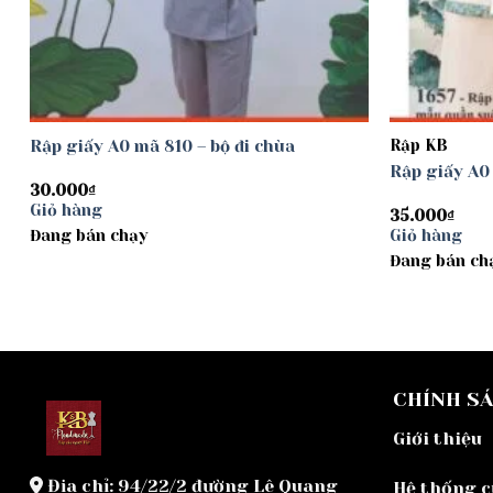
Rập giấy A0 mã 810 – bộ đi chùa
Rập KB
Rập giấy A0
30.000
₫
Giỏ hàng
35.000
₫
Đang bán chạy
Giỏ hàng
Đang bán ch
CHÍNH S
Giới thiệu
Địa chỉ: 94/22/2 đường Lê Quang
Hệ thống 