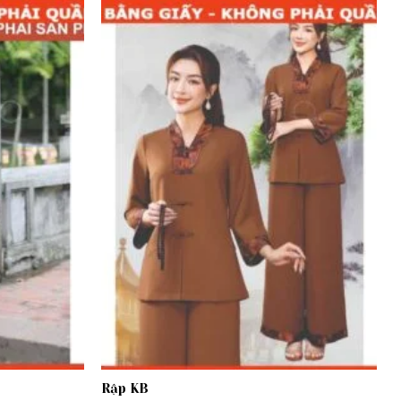
Add to
Add to
wishlist
wishlist
Rập KB