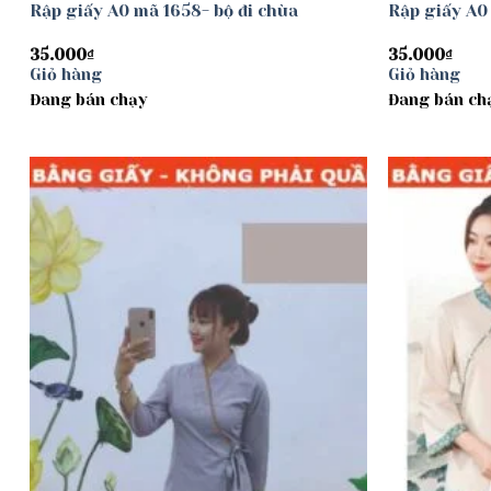
Rập giấy A0 mã 1658- bộ đi chùa
Rập giấy A0 
35.000
₫
35.000
₫
Giỏ hàng
Giỏ hàng
Đang bán chạy
Đang bán ch
Add to
wishlist