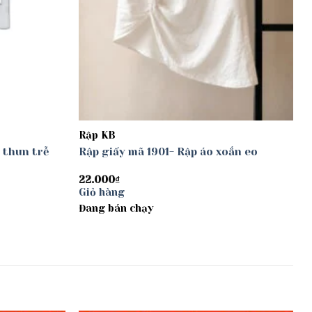
Rập KB
 thun trễ
Rập giấy mã 1901- Rập áo xoắn eo
22.000
₫
Giỏ hàng
Đang bán chạy