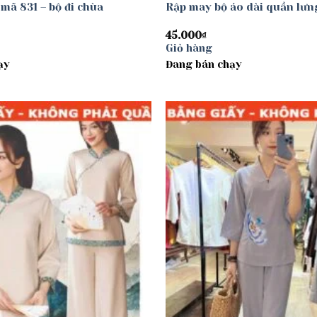
mã 831 – bộ đi chùa
Rập may bộ áo dài quần lư
45.000
₫
Giỏ hàng
ạy
Đang bán chạy
Add to
wishlist