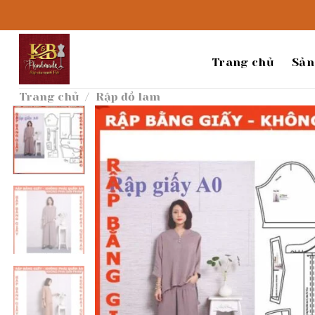
Bỏ
qua
nội
dung
Trang chủ
Sản
Trang chủ
/
Rập đồ lam