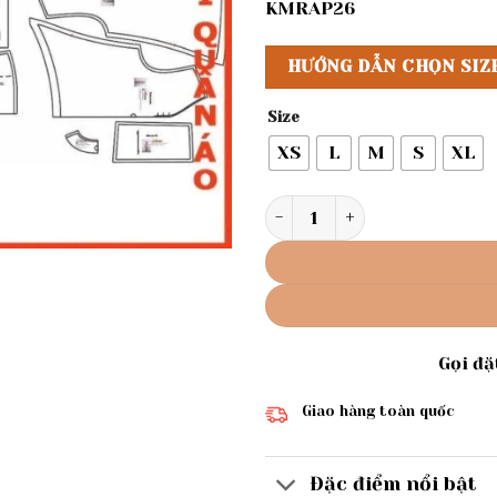
KMRAP26
HƯỚNG DẪN CHỌN SIZ
Size
XS
L
M
S
XL
Rập giấy A0 mã 998 - bộ đi 
Gọi đ
Giao hàng toàn quốc
Đặc điểm nổi bật