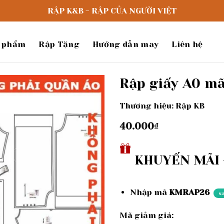
RẬP K&B - RẬP CỦA NGƯỜI VIỆT
 phẩm
Rập Tặng
Hướng dẫn may
Liên hệ
Rập giấy A0 mã
Thương hiệu: Rập KB
Add to
wishlist
40.000
₫
KHUYẾN MÃI -
Nhập mã
KMRAP26
s
Mã giảm giá: