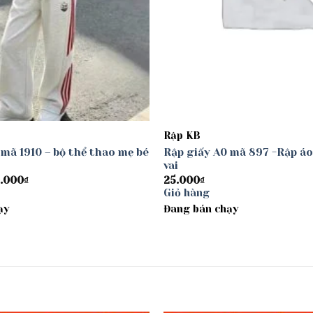
Rập KB
 mã 1910 – bộ thể thao mẹ bé
Rập giấy A0 mã 897 -Rập áo
vai
Khoảng
.000
₫
25.000
₫
giá:
Giỏ hàng
từ
ạy
30.000₫
Đang bán chạy
đến
40.000₫