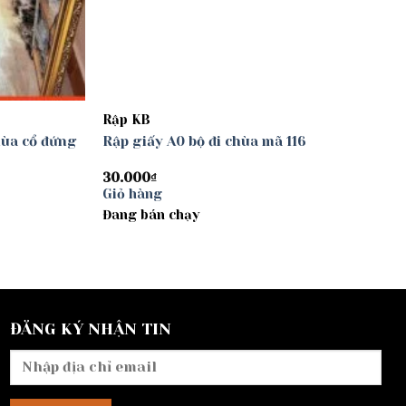
Rập KB
hùa cổ đứng
Rập giấy A0 bộ đi chùa mã 116
30.000
₫
Giỏ hàng
Đang bán chạy
ĐĂNG KÝ NHẬN TIN