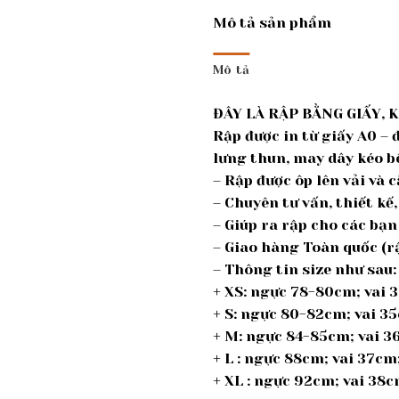
Mô tả sản phẩm
Mô tả
ĐÂY LÀ RẬP BẰNG GIẤY, 
Rập được in từ giấy A0 – 
lưng thun, may dây kéo 
– Rập được ôp lên vải và c
– Chuyên tư vấn, thiết k
– Giúp ra rập cho các bạn
– Giao hàng Toàn quốc (rậ
– Thông tin size như sau:
+ XS: ngực 78-80cm; vai
+ S: ngực 80-82cm; vai 3
+ M: ngực 84-85cm; vai 
+ L : ngực 88cm; vai 37c
+ XL : ngực 92cm; vai 38