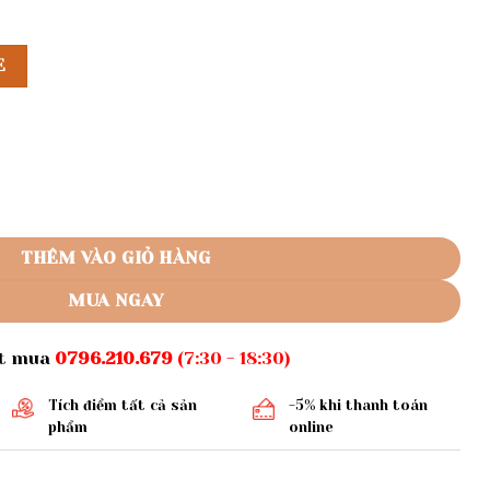
E
chùa nữ số lượng
THÊM VÀO GIỎ HÀNG
MUA NGAY
ặt mua
0796.210.679
(7:30 - 18:30)
Tích điểm tất cả sản
-5% khi thanh toán
phẩm
online