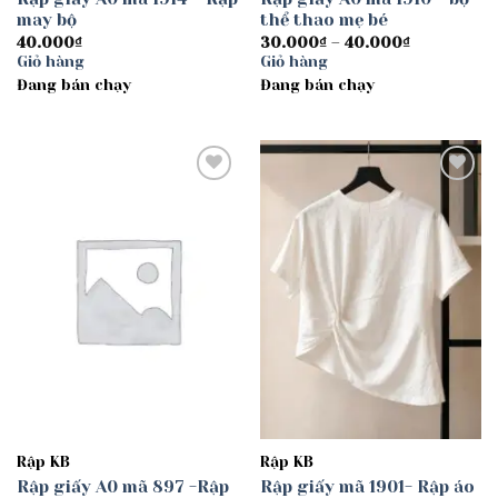
may bộ
thể thao mẹ bé
Khoảng
40.000
₫
30.000
₫
–
40.000
₫
giá:
Giỏ hàng
Giỏ hàng
từ
Đang bán chạy
Đang bán chạy
30.000₫
đến
40.000₫
Add to
Add to
wishlist
wishlist
Rập KB
Rập KB
Rập giấy A0 mã 897 -Rập
Rập giấy mã 1901- Rập áo