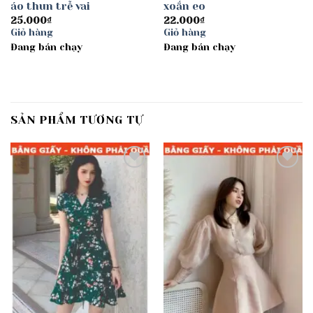
áo thun trễ vai
xoắn eo
25.000
₫
22.000
₫
Giỏ hàng
Giỏ hàng
Đang bán chạy
Đang bán chạy
SẢN PHẨM TƯƠNG TỰ
Add to
Add to
wishlist
wishlist