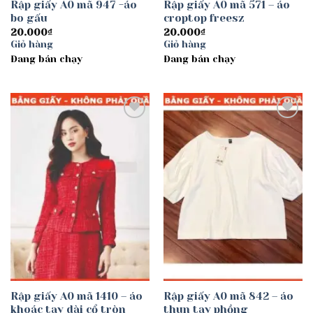
Rập giấy A0 mã 947 -áo
Rập giấy A0 mã 571 – áo
bo gấu
croptop freesz
20.000
₫
20.000
₫
Giỏ hàng
Giỏ hàng
Đang bán chạy
Đang bán chạy
Add to
Add to
wishlist
wishlist
Rập giấy A0 mã 1410 – áo
Rập giấy A0 mã 842 – áo
khoác tay dài cổ tròn
thun tay phồng