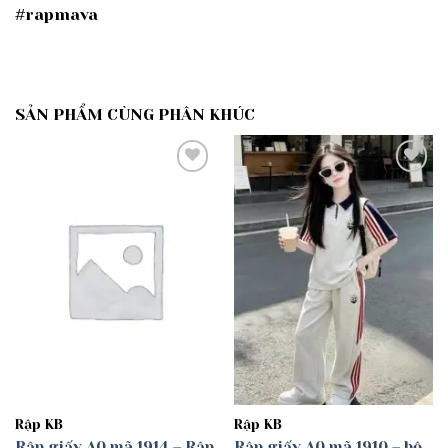
#rapmava
SẢN PHẨM CÙNG PHÂN KHÚC
Add to
Add to
wishlist
wishlist
Rập KB
Rập KB
Rập giấy A0 mã 1914 – Rập
Rập giấy A0 mã 1910 – bộ