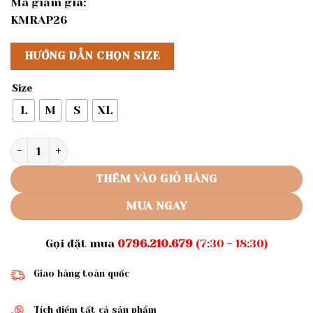
Mã giảm giá:
KMRAP26
HƯỚNG DẪN CHỌN SIZE
Size
L
M
S
XL
Rập giấy A0 mã 981 - áo kiểu số lượng
THÊM VÀO GIỎ HÀNG
MUA NGAY
Gọi đặt mua
0796.210.679
(7:30 - 18:30)
Giao hàng toàn quốc
Tích điểm tất cả sản phẩm