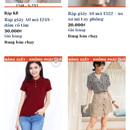
Rập KB
Rập giấy A0 mã 1322 – áo
sơ mi tay phồng
Rập giấy A0 mã 1248 –
đầm cổ tim
20.000
₫
Giỏ hàng
30.000
₫
Giỏ hàng
Đang bán chạy
Đang bán chạy
Add to
Add to
wishlist
wishlist