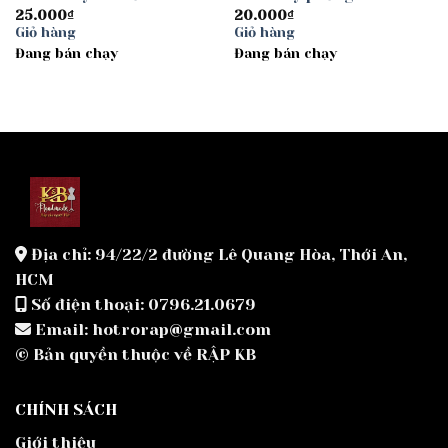
25.000
₫
20.000
₫
Giỏ hàng
Giỏ hàng
Đang bán chạy
Đang bán chạy
Địa chỉ: 94/22/2 đường Lê Quang Hòa, Thới An,
HCM
Số điện thoại: 0796.21.0679
Email: hotrorap@gmail.com
© Bản quyền thuộc về RẬP KB
CHÍNH SÁCH
Giới thiệu