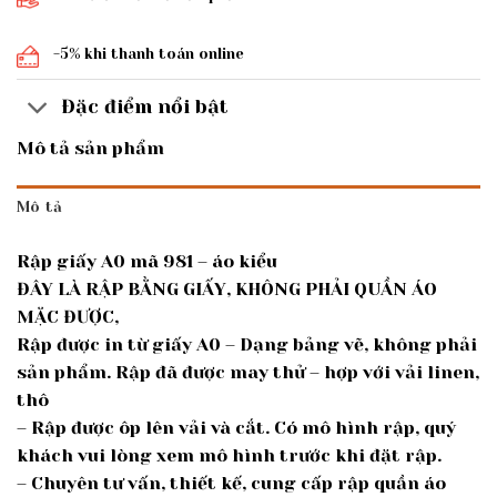
-5% khi thanh toán online
Đặc điểm nổi bật
Mô tả sản phẩm
Mô tả
Rập giấy A0 mã 981 – áo kiểu
ĐÂY LÀ RẬP BẰNG GIẤY, KHÔNG PHẢI QUẦN ÁO
MẶC ĐƯỢC,
Rập được in từ giấy A0 – Dạng bảng vẽ, không phải
sản phẩm. Rập đã được may thử – hợp với vải linen,
thô
– Rập được ôp lên vải và cắt. Có mô hình rập, quý
khách vui lòng xem mô hình trước khi đặt rập.
– Chuyên tư vấn, thiết kế, cung cấp rập quần áo