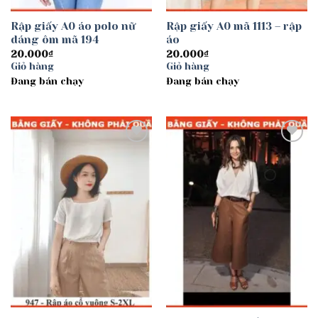
Rập giấy A0 áo polo nữ
Rập giấy A0 mã 1113 – rập
dáng ôm mã 194
áo
20.000
₫
20.000
₫
Giỏ hàng
Giỏ hàng
Đang bán chạy
Đang bán chạy
Add to
Add to
wishlist
wishlist