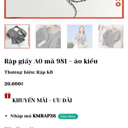
Rập giấy A0 mã 981 – áo kiểu
Thương hiệu: Rập KB
20.000
₫
KHUYẾN MÃI - ƯU ĐÃI
Nhập mã
KMRAP26
sao chép