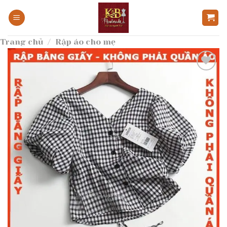
Bỏ
qua
nội
Trang chủ
/
Rập áo cho mẹ
dung
Add to
wishlist