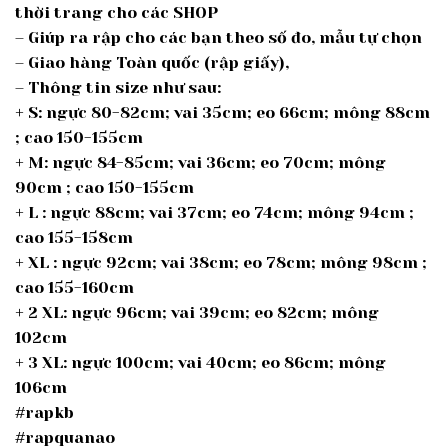
thời trang cho các SHOP
– Giúp ra rập cho các bạn theo số đo, mẫu tự chọn
– Giao hàng Toàn quốc (rập giấy),
– Thông tin size như sau:
+ S: ngực 80-82cm; vai 35cm; eo 66cm; mông 88cm
; cao 150-155cm
+ M: ngực 84-85cm; vai 36cm; eo 70cm; mông
90cm ; cao 150-155cm
+ L : ngực 88cm; vai 37cm; eo 74cm; mông 94cm ;
cao 155-158cm
+ XL : ngực 92cm; vai 38cm; eo 78cm; mông 98cm ;
cao 155-160cm
+ 2 XL: ngực 96cm; vai 39cm; eo 82cm; mông
102cm
+ 3 XL: ngực 100cm; vai 40cm; eo 86cm; mông
106cm
#rapkb
#rapquanao